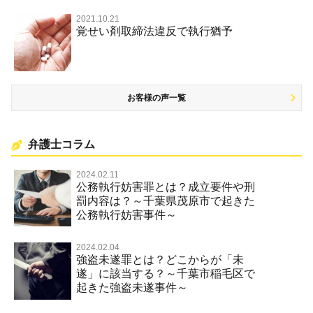
2021.10.21
覚せい剤取締法違反で執行猶予
お客様の声一覧
弁護士コラム
2024.02.11
公務執行妨害罪とは？成立要件や刑
罰内容は？～千葉県茂原市で起きた
公務執行妨害事件～
2024.02.04
強盗未遂罪とは？どこからが「未
遂」に該当する？～千葉市稲毛区で
起きた強盗未遂事件～