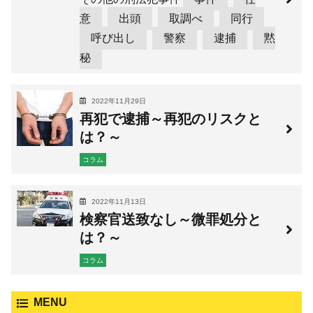
意
出頭
取調べ
同行
呼び出し
警察
逮捕
黙
秘
2022年11月29日
再犯で逮捕～再犯のリスクと
は？～
コラム
2022年11月13日
検察官送致なし～微罪処分と
は？～
コラム
MENU