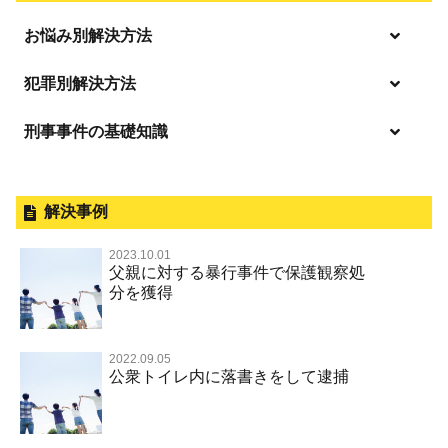
お悩み別解決方法
逮捕の不安や悩み
犯罪別解決方法
逮捕されたら
刑事事件の基礎知識
事件別－暴力事件
釈放してほしい
暴力事件 TOP
外国人事件の手続きと特色
事件別－性犯罪
保釈してほしい
過失致死・過失傷害
刑事裁判の概要・手続
解決事例
性犯罪 TOP
事件別－財産犯
無実・無罪を証明してほしい
器物損壊
公務員の逮捕・刑事事件
2023.10.01
淫行・援助交際（児童買春、淫行条例、児童福祉法違反）
示談で解決してほしい
財産犯 TOP
父親に対する暴行事件で保護観察処
事件別－薬物事件
脅迫・強要
控訴・上告
分を獲得
不同意性交等罪（旧 強制性交等罪，準強制性交等罪），
執行猶予にしてほしい
横領 背任
薬物事件 TOP
監護者性交等罪
事件別－交通違反・交通事故
業務妨害罪
国選弁護士と私選弁護士の違い
不起訴にしてほしい
詐欺（振り込め詐欺等特殊詐欺，電子計算機使用詐欺等）
覚せい剤
不同意わいせつ（旧 強制わいせつ，準強制わいせつ）
公務執行妨害罪
裁判員裁判
2022.09.05
交通違反・交通事故 TOP
その他
事件のことを秘密にしたい
公衆トイレ内に落書きをして逮捕
強盗罪
危険ドラッグ
公然わいせつ罪，わいせつ物頒布等罪，淫行勧誘罪
殺人
司法取引・刑事免責
交通事故 交通違反と刑事事件
その他 TOP
被害届・告訴・告発されたら
窃盗罪
大麻
児童ポルノ リベンジポルノ
逮捕・監禁
取調べの注意点
自転車事故
ネット犯罪
自首・出頭したい