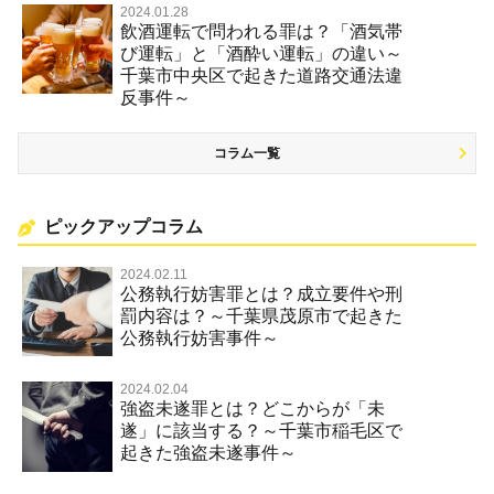
2024.01.28
飲酒運転で問われる罪は？「酒気帯
び運転」と「酒酔い運転」の違い～
千葉市中央区で起きた道路交通法違
反事件～
コラム一覧
ピックアップコラム
2024.02.11
公務執行妨害罪とは？成立要件や刑
罰内容は？～千葉県茂原市で起きた
公務執行妨害事件～
2024.02.04
強盗未遂罪とは？どこからが「未
遂」に該当する？～千葉市稲毛区で
起きた強盗未遂事件～