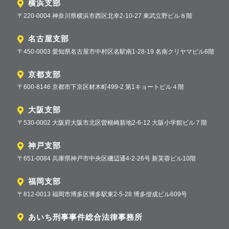
横浜支部
〒220-0004 神奈川県横浜市西区北幸2-10-27 東武立野ビル８階
名古屋支部
〒450-0003 愛知県名古屋市中村区名駅南1-28-19 名南クリヤマビル6階
京都支部
〒600-8146 京都市下京区材木町499-2 第1キョートビル４階
大阪支部
〒530-0002 大阪府大阪市北区曽根崎新地2-6-12 大阪小学館ビル７階
神戸支部
〒651-0084 兵庫県神戸市中央区磯辺通4-2-26号 新芙蓉ビル10階
福岡支部
〒812-0013 福岡市博多区博多駅東2-5-28 博多偕成ビル609号
あいち刑事事件総合法律事務所