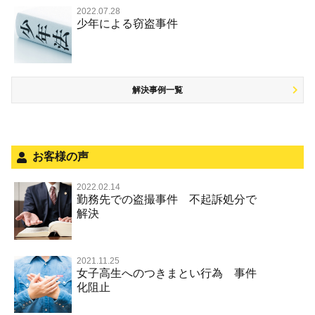
知的財産と刑事事件
麻薬及び向精神薬
痴漢
2022.07.28
暴行・傷害
少年事件の手続と特色
人身事故・死亡事故
少年による窃盗事件
児童虐待・保護責任者遺棄
恐喝
盗撮，のぞき行為
略取・誘拐・人身売買
少年事件の処分
無免許運転
住居侵入等
盗品売買・譲り受け等
被害者対応
ひき逃げ・当て逃げ
銃刀法違反
解決事例一覧
被害届・告訴・告発の不安や悩み
飲酒運転
ストーカー事件
法人と刑事事件（脱税関係，従業員逮捕，予防法務等）
危険運転行為等
犯罪収益移転防止法違反
面会・差し入れ
不正競争防止法
お客様の声
風営法・風適法違反
2022.02.14
勤務先での盗撮事件 不起訴処分で
文書偽造・偽造文書行使
解決
著作権法違反・商標法違反
放火・失火
2021.11.25
女子高生へのつきまとい行為 事件
名誉棄損罪・侮辱
化阻止