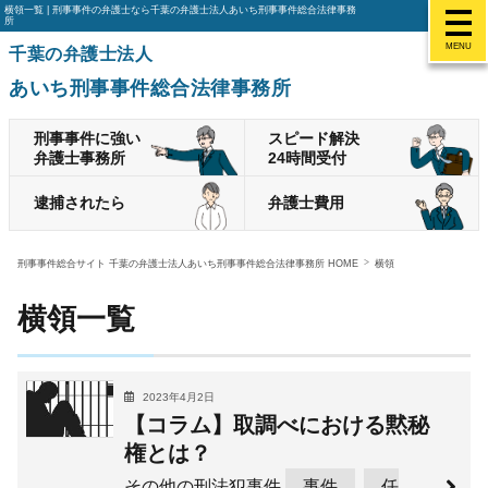
横領一覧 | 刑事事件の弁護士なら千葉の弁護士法人あいち刑事事件総合法律事務
所
MENU
千葉の弁護士法人
あいち刑事事件総合法律事務所
刑事事件に強い
スピード解決
弁護士事務所
24時間受付
逮捕されたら
弁護士費用
刑事事件総合サイト 千葉の弁護士法人あいち刑事事件総合法律事務所 HOME
横領
横領一覧
2023年4月2日
【コラム】取調べにおける黙秘
権とは？
その他の刑法犯事件
事件
任