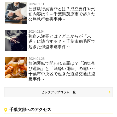
2024.02.11
公務執行妨害罪とは？成立要件や刑
罰内容は？～千葉県茂原市で起きた
公務執行妨害事件～
2024.02.04
強盗未遂罪とは？どこからが「未
遂」に該当する？～千葉市稲毛区で
起きた強盗未遂事件～
2024.01.28
飲酒運転で問われる罪は？「酒気帯
び運転」と「酒酔い運転」の違い～
千葉市中央区で起きた道路交通法違
反事件～
ピックアップコラム一覧
千葉支部へのアクセス