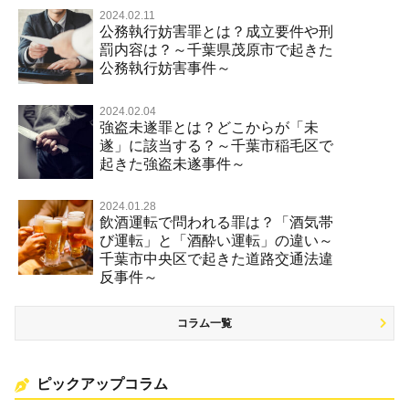
2024.02.11
公務執行妨害罪とは？成立要件や刑
罰内容は？～千葉県茂原市で起きた
公務執行妨害事件～
2024.02.04
強盗未遂罪とは？どこからが「未
遂」に該当する？～千葉市稲毛区で
起きた強盗未遂事件～
2024.01.28
飲酒運転で問われる罪は？「酒気帯
び運転」と「酒酔い運転」の違い～
千葉市中央区で起きた道路交通法違
反事件～
コラム一覧
ピックアップコラム