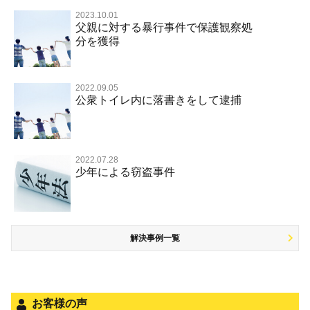
器物損壊
ストーカー事件
盗品売買・譲り受け等
器物損壊
公務員の逮捕・刑事事件
2023.10.01
淫行・援助交際（児童買春、淫行条例、児童福祉法違反）
示談で解決してほしい
財産犯 TOP
危険運転行為等
父親に対する暴行事件で保護観察処
事件別－薬物事件
脅迫・強要
児童ポルノ・リベンジポルノ
控訴・上告
分を獲得
不同意性交等罪（旧 強制性交等罪，準強制性交等罪），
執行猶予にしてほしい
横領 背任
薬物事件 TOP
監護者性交等罪
業務妨害
ネット犯罪
事件別－交通違反・交通事故
業務妨害罪
国選弁護士と私選弁護士の違い
不起訴にしてほしい
詐欺（振り込め詐欺等特殊詐欺，電子計算機使用詐欺等）
覚せい剤
自転車事故
不同意わいせつ（旧 強制わいせつ，準強制わいせつ）
公務執行妨害罪
裁判員裁判
2022.09.05
交通違反・交通事故 TOP
その他
事件のことを秘密にしたい
公衆トイレ内に落書きをして逮捕
強盗罪
危険ドラッグ
公然わいせつ罪，わいせつ物頒布等罪，淫行勧誘罪
殺人
司法取引・刑事免責
交通事故 交通違反と刑事事件
公務執行妨害
銃刀法違反
その他 TOP
被害届・告訴・告発されたら
窃盗罪
大麻
児童ポルノ リベンジポルノ
逮捕・監禁
取調べの注意点
自転車事故
ネット犯罪
自首・出頭したい
知的財産と刑事事件
麻薬及び向精神薬
痴漢
2022.07.28
暴行・傷害
少年事件の手続と特色
人身事故・死亡事故
風営法・風適法違反
少年による窃盗事件
児童虐待・保護責任者遺棄
恐喝
盗撮，のぞき行為
略取・誘拐・人身売買
少年事件の処分
無免許運転
住居侵入等
盗品売買・譲り受け等
被害者対応
ひき逃げ・当て逃げ
銃刀法違反
児童虐待・保護責任者遺棄
解決事例一覧
被害届・告訴・告発の不安や悩み
飲酒運転
ストーカー事件
法人と刑事事件（脱税関係，従業員逮捕，予防法務等）
危険運転行為等
犯罪収益移転防止法違反
文書偽造・偽造文書行使
面会・差し入れ
不正競争防止法
お客様の声