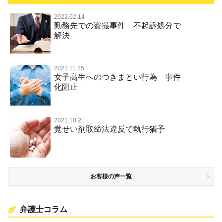
風営法・風適法違反
2022.02.14
不正競争防止法
勤務先での盗撮事件 不起訴処分で
文書偽造・偽造文書行使
解決
著作権法違反・商標法違反
住居侵入等
放火・失火
2021.11.25
女子高生へのつきまとい行為 事件
名誉棄損罪・侮辱
化阻止
名誉棄損・侮辱
2021.10.21
覚せい剤取締法違反で執行猶予
お客様の声一覧
弁護士コラム