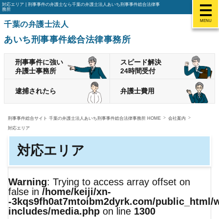
対応エリア | 刑事事件の弁護士なら千葉の弁護士法人あいち刑事事件総合法律事
務所
MENU
千葉の弁護士法人
あいち刑事事件総合法律事務所
刑事事件に強い
スピード解決
弁護士事務所
24時間受付
逮捕されたら
弁護士費用
刑事事件総合サイト 千葉の弁護士法人あいち刑事事件総合法律事務所 HOME
会社案内
対応エリア
対応エリア
Warning
: Trying to access array offset on
false in
/home/keiji/xn-
-3kqs9fh0at7mtoibm2dyrk.com/public_html/
includes/media.php
on line
1300