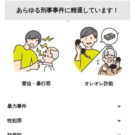
あらゆる刑事事件に精通しています！
脅迫・暴行罪
オレオレ詐欺
暴力事件
性犯罪
暴行・傷害