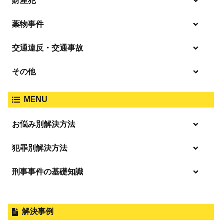
財産犯
痴漢
殺人
薬物事件
窃盗
盗撮・のぞき
交通違反・交通事故
覚せい剤
過失致死傷・過失傷害
強盗
その他
人身事故・死亡事故
強制わいせつ、準強制わいせつ
大麻取締法違反
MENU
脅迫・強要
著作権法違反
詐欺
ひき逃げ・当て逃げ
お悩み別解決方法
強姦・準強姦
麻薬及び向精神薬
逮捕・監禁
放火・失火
恐喝
逮捕の不安や悩み
犯罪別解決方法
無免許運転
逮捕されたら
淫行・援助交際
刑事事件の基礎知識
事件別－暴力事件
危険ドラッグ
釈放してほしい
略取・誘拐・人身売買
犯罪収益移転防止法違反
横領 背任
暴力事件 TOP
外国人事件の手続きと特色
事件別－性犯罪
飲酒運転
保釈してほしい
公然わいせつ，わいせつ物頒布，淫
過失致死・過失傷害
刑事裁判の概要・手続
解決事例
行勧誘罪
性犯罪 TOP
事件別－財産犯
無実・無罪を証明してほしい