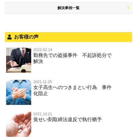
銃刀法違反
児童虐待・保護責任者遺棄
解決事例一覧
被害届・告訴・告発の不安や悩み
飲酒運転
ストーカー事件
法人と刑事事件（脱税関係，従業員逮捕，予防法務等）
危険運転行為等
犯罪収益移転防止法違反
文書偽造・偽造文書行使
面会・差し入れ
不正競争防止法
お客様の声
風営法・風適法違反
2022.02.14
不正競争防止法
勤務先での盗撮事件 不起訴処分で
文書偽造・偽造文書行使
解決
著作権法違反・商標法違反
住居侵入等
放火・失火
2021.11.25
女子高生へのつきまとい行為 事件
名誉棄損罪・侮辱
化阻止
名誉棄損・侮辱
2021.10.21
覚せい剤取締法違反で執行猶予