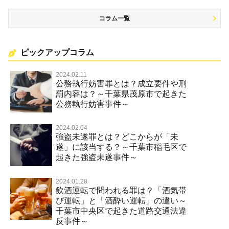
コラム一覧
ピックアップコラム
2024.02.11
公務執行妨害罪とは？成立要件や刑
罰内容は？～千葉県茂原市で起きた
公務執行妨害事件～
2024.02.04
強盗未遂罪とは？どこからが「未
遂」に該当する？～千葉市稲毛区で
起きた強盗未遂事件～
2024.01.28
飲酒運転で問われる罪は？「酒気帯
び運転」と「酒酔い運転」の違い～
千葉市中央区で起きた道路交通法違
反事件～