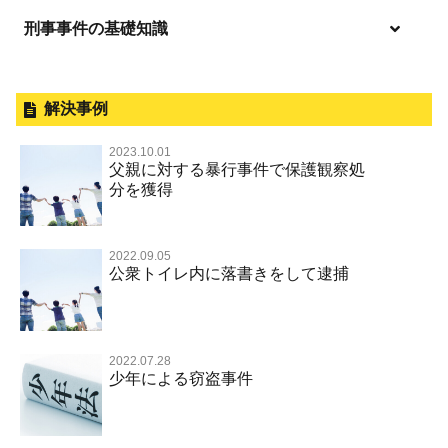
無免許運転
逮捕されたら
淫行・援助交際
刑事事件の基礎知識
事件別－暴力事件
危険ドラッグ
釈放してほしい
略取・誘拐・人身売買
犯罪収益移転防止法違反
横領 背任
暴力事件 TOP
外国人事件の手続きと特色
事件別－性犯罪
飲酒運転
保釈してほしい
公然わいせつ，わいせつ物頒布，淫
過失致死・過失傷害
刑事裁判の概要・手続
解決事例
行勧誘罪
性犯罪 TOP
事件別－財産犯
無実・無罪を証明してほしい
器物損壊
ストーカー事件
盗品売買・譲り受け等
器物損壊
公務員の逮捕・刑事事件
2023.10.01
淫行・援助交際（児童買春、淫行条例、児童福祉法違反）
示談で解決してほしい
財産犯 TOP
危険運転行為等
父親に対する暴行事件で保護観察処
事件別－薬物事件
脅迫・強要
児童ポルノ・リベンジポルノ
控訴・上告
分を獲得
不同意性交等罪（旧 強制性交等罪，準強制性交等罪），
執行猶予にしてほしい
横領 背任
薬物事件 TOP
監護者性交等罪
業務妨害
ネット犯罪
事件別－交通違反・交通事故
業務妨害罪
国選弁護士と私選弁護士の違い
不起訴にしてほしい
詐欺（振り込め詐欺等特殊詐欺，電子計算機使用詐欺等）
覚せい剤
自転車事故
不同意わいせつ（旧 強制わいせつ，準強制わいせつ）
公務執行妨害罪
裁判員裁判
2022.09.05
交通違反・交通事故 TOP
その他
事件のことを秘密にしたい
公衆トイレ内に落書きをして逮捕
強盗罪
危険ドラッグ
公然わいせつ罪，わいせつ物頒布等罪，淫行勧誘罪
殺人
司法取引・刑事免責
交通事故 交通違反と刑事事件
公務執行妨害
銃刀法違反
その他 TOP
被害届・告訴・告発されたら
窃盗罪
大麻
児童ポルノ リベンジポルノ
逮捕・監禁
取調べの注意点
自転車事故
ネット犯罪
自首・出頭したい
知的財産と刑事事件
麻薬及び向精神薬
痴漢
2022.07.28
暴行・傷害
少年事件の手続と特色
人身事故・死亡事故
風営法・風適法違反
少年による窃盗事件
児童虐待・保護責任者遺棄
恐喝
盗撮，のぞき行為
略取・誘拐・人身売買
少年事件の処分
無免許運転
住居侵入等
盗品売買・譲り受け等
被害者対応
ひき逃げ・当て逃げ