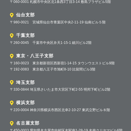
〒060-0001 札幌市中央区北1条西3丁目3-14 敷島プラザビル5階
仙台支部
〒980-0021 宮城県仙台市青葉区中央2-11-19 仙南ビル５階
千葉支部
〒260-0045 千葉市中央区弁天1-15-1 細川ビル2階
東京・八王子支部
〒160-0023 東京都新宿区西新宿1-14-15 タウンウエストビル9階
〒192-0083 東京都八王子市旭町8-10 比留間ビル3階
埼玉支部
〒330-0844 埼玉県さいたま市大宮区下町2-55 明邦下町ビル2階
横浜支部
〒220-0004 神奈川県横浜市西区北幸2-10-27 東武立野ビル８階
名古屋支部
〒450-0003 愛知県名古屋市中村区名駅南1-28-19 名南クリヤマビル6階