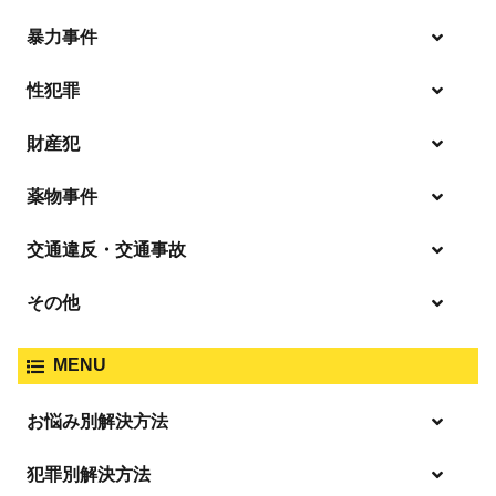
暴力事件
性犯罪
暴行・傷害
財産犯
痴漢
殺人
薬物事件
窃盗
盗撮・のぞき
交通違反・交通事故
覚せい剤
過失致死傷・過失傷害
強盗
その他
人身事故・死亡事故
強制わいせつ、準強制わいせつ
大麻取締法違反
MENU
脅迫・強要
著作権法違反
詐欺
ひき逃げ・当て逃げ
お悩み別解決方法
強姦・準強姦
麻薬及び向精神薬
逮捕・監禁
放火・失火
恐喝
逮捕の不安や悩み
犯罪別解決方法