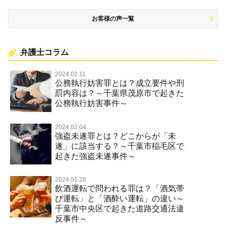
お客様の声一覧
弁護士コラム
2024.02.11
公務執行妨害罪とは？成立要件や刑
罰内容は？～千葉県茂原市で起きた
公務執行妨害事件～
2024.02.04
強盗未遂罪とは？どこからが「未
遂」に該当する？～千葉市稲毛区で
起きた強盗未遂事件～
2024.01.28
飲酒運転で問われる罪は？「酒気帯
び運転」と「酒酔い運転」の違い～
千葉市中央区で起きた道路交通法違
反事件～