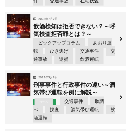
件
交通事故
在宅捜査
2023年7月2日
飲酒検知は拒否できない？～呼
気検査拒否罪とは？～
ピックアップコラム
あおり運
転
ひき逃げ
交通事件
交
通事故
逮捕
飲酒運転
2023年5月8日
刑事事件と行政事件の違い～酒
気帯び運転を例に解説～
交通事件
取調
コラム
べ
捜査
酒気帯び運転
飲
酒運転