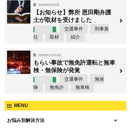
2023年2月24日
【お知らせ】弊所 恩田剛弁護
士が取材を受けました
交通事件
刑事責
コラム
任
取材
紹介
2020年11月15日
もらい事故で無免許運転と無車
検・無保険が発覚
交通事件
無保
コラム
険
無免許
無車検
MENU
お悩み別解決方法