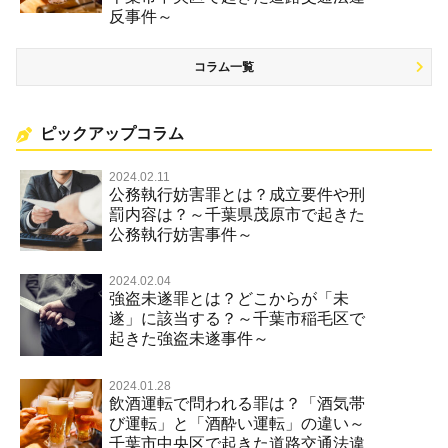
反事件～
コラム一覧
ピックアップコラム
2024.02.11
公務執行妨害罪とは？成立要件や刑
罰内容は？～千葉県茂原市で起きた
公務執行妨害事件～
2024.02.04
強盗未遂罪とは？どこからが「未
遂」に該当する？～千葉市稲毛区で
起きた強盗未遂事件～
2024.01.28
飲酒運転で問われる罪は？「酒気帯
び運転」と「酒酔い運転」の違い～
千葉市中央区で起きた道路交通法違