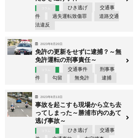
ひき逃げ
交通事
コラム
件
過失運転致傷罪
道路交通
法違反
2023年8月20日
免許の更新をせずに逮捕？～無
免許運転の刑事責任～
交通事件
刑事事
コラム
件
勾留
無免許
逮捕
2023年8月13日
事故を起こすも現場から立ち去
ってしまった～勝浦市内のあて
逃げ事故～
ひき逃げ
交通事
コラム