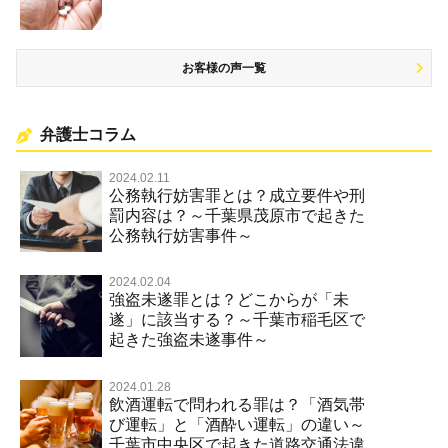
お客様の声一覧
弁護士コラム
2024.02.11
公務執行妨害罪とは？成立要件や刑
罰内容は？～千葉県茂原市で起きた
公務執行妨害事件～
2024.02.04
強盗未遂罪とは？どこからが「未
遂」に該当する？～千葉市稲毛区で
起きた強盗未遂事件～
2024.01.28
飲酒運転で問われる罪は？「酒気帯
び運転」と「酒酔い運転」の違い～
千葉市中央区で起きた道路交通法違