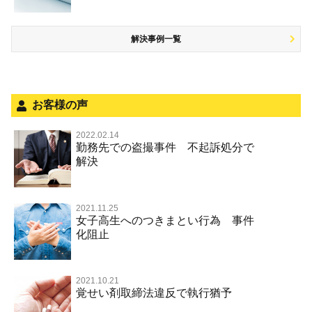
盗品売買・譲り受け等
被害者対応
ひき逃げ・当て逃げ
銃刀法違反
解決事例一覧
被害届・告訴・告発の不安や悩み
飲酒運転
ストーカー事件
法人と刑事事件（脱税関係，従業員逮捕，予防法務等）
危険運転行為等
犯罪収益移転防止法違反
面会・差し入れ
不正競争防止法
お客様の声
風営法・風適法違反
2022.02.14
勤務先での盗撮事件 不起訴処分で
文書偽造・偽造文書行使
解決
著作権法違反・商標法違反
放火・失火
2021.11.25
女子高生へのつきまとい行為 事件
名誉棄損罪・侮辱
化阻止
2021.10.21
覚せい剤取締法違反で執行猶予