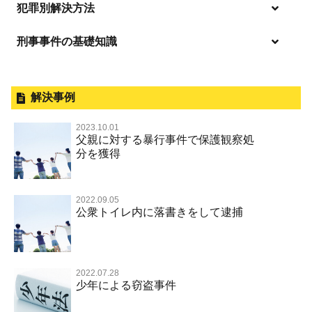
逮捕の不安や悩み
犯罪別解決方法
逮捕されたら
刑事事件の基礎知識
事件別－暴力事件
釈放してほしい
暴力事件 TOP
外国人事件の手続きと特色
事件別－性犯罪
保釈してほしい
過失致死・過失傷害
刑事裁判の概要・手続
解決事例
性犯罪 TOP
事件別－財産犯
無実・無罪を証明してほしい
器物損壊
公務員の逮捕・刑事事件
2023.10.01
淫行・援助交際（児童買春、淫行条例、児童福祉法違反）
示談で解決してほしい
財産犯 TOP
父親に対する暴行事件で保護観察処
事件別－薬物事件
脅迫・強要
控訴・上告
分を獲得
不同意性交等罪（旧 強制性交等罪，準強制性交等罪），
執行猶予にしてほしい
横領 背任
薬物事件 TOP
監護者性交等罪
事件別－交通違反・交通事故
業務妨害罪
国選弁護士と私選弁護士の違い
不起訴にしてほしい
詐欺（振り込め詐欺等特殊詐欺，電子計算機使用詐欺等）
覚せい剤
不同意わいせつ（旧 強制わいせつ，準強制わいせつ）
公務執行妨害罪
裁判員裁判
2022.09.05
交通違反・交通事故 TOP
その他
事件のことを秘密にしたい
公衆トイレ内に落書きをして逮捕
強盗罪
危険ドラッグ
公然わいせつ罪，わいせつ物頒布等罪，淫行勧誘罪
殺人
司法取引・刑事免責
交通事故 交通違反と刑事事件
その他 TOP
被害届・告訴・告発されたら
窃盗罪
大麻
児童ポルノ リベンジポルノ
逮捕・監禁
取調べの注意点
自転車事故
ネット犯罪
自首・出頭したい
知的財産と刑事事件
麻薬及び向精神薬
痴漢
2022.07.28
暴行・傷害
少年事件の手続と特色
人身事故・死亡事故
少年による窃盗事件
児童虐待・保護責任者遺棄
恐喝
盗撮，のぞき行為
略取・誘拐・人身売買
少年事件の処分
無免許運転
住居侵入等