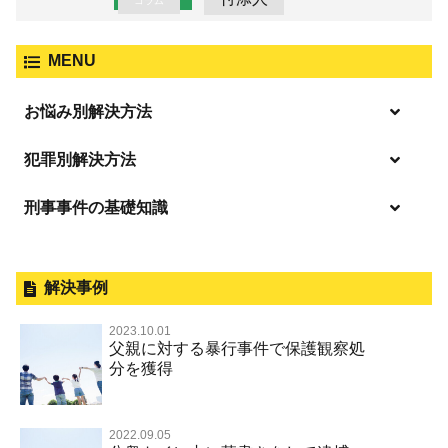
コラム
MENU
お悩み別解決方法
逮捕の不安や悩み
犯罪別解決方法
逮捕されたら
刑事事件の基礎知識
事件別－暴力事件
釈放してほしい
暴力事件 TOP
外国人事件の手続きと特色
事件別－性犯罪
保釈してほしい
過失致死・過失傷害
刑事裁判の概要・手続
解決事例
性犯罪 TOP
事件別－財産犯
無実・無罪を証明してほしい
器物損壊
公務員の逮捕・刑事事件
2023.10.01
淫行・援助交際（児童買春、淫行条例、児童福祉法違反）
示談で解決してほしい
財産犯 TOP
父親に対する暴行事件で保護観察処
事件別－薬物事件
脅迫・強要
控訴・上告
分を獲得
不同意性交等罪（旧 強制性交等罪，準強制性交等罪），
執行猶予にしてほしい
横領 背任
薬物事件 TOP
監護者性交等罪
事件別－交通違反・交通事故
業務妨害罪
国選弁護士と私選弁護士の違い
不起訴にしてほしい
詐欺（振り込め詐欺等特殊詐欺，電子計算機使用詐欺等）
覚せい剤
不同意わいせつ（旧 強制わいせつ，準強制わいせつ）
公務執行妨害罪
裁判員裁判
2022.09.05
交通違反・交通事故 TOP
その他