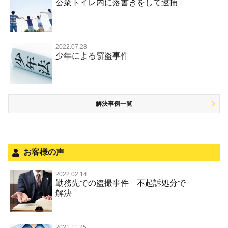
事件のことを秘密にしたい
公衆トイレ内に落書きをして逮捕
強盗罪
危険ドラッグ
公然わいせつ罪，わいせつ物頒布等罪，淫行勧誘罪
殺人
司法取引・刑事免責
交通事故 交通違反と刑事事件
その他 TOP
被害届・告訴・告発されたら
窃盗罪
大麻
児童ポルノ リベンジポルノ
逮捕・監禁
取調べの注意点
自転車事故
ネット犯罪
自首・出頭したい
知的財産と刑事事件
麻薬及び向精神薬
痴漢
2022.07.28
暴行・傷害
少年事件の手続と特色
人身事故・死亡事故
少年による窃盗事件
児童虐待・保護責任者遺棄
恐喝
盗撮，のぞき行為
略取・誘拐・人身売買
少年事件の処分
無免許運転
住居侵入等
盗品売買・譲り受け等
被害者対応
ひき逃げ・当て逃げ
銃刀法違反
解決事例一覧
被害届・告訴・告発の不安や悩み
飲酒運転
ストーカー事件
法人と刑事事件（脱税関係，従業員逮捕，予防法務等）
危険運転行為等
犯罪収益移転防止法違反
面会・差し入れ
不正競争防止法
お客様の声
風営法・風適法違反
2022.02.14
勤務先での盗撮事件 不起訴処分で
文書偽造・偽造文書行使
解決
著作権法違反・商標法違反
放火・失火
2021.11.25