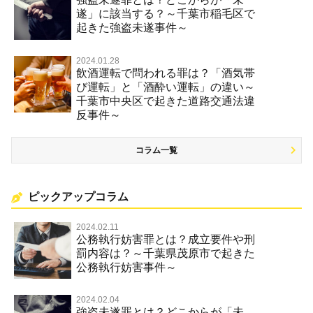
遂」に該当する？～千葉市稲毛区で
起きた強盗未遂事件～
2024.01.28
飲酒運転で問われる罪は？「酒気帯
び運転」と「酒酔い運転」の違い～
千葉市中央区で起きた道路交通法違
反事件～
コラム一覧
ピックアップコラム
2024.02.11
公務執行妨害罪とは？成立要件や刑
罰内容は？～千葉県茂原市で起きた
公務執行妨害事件～
2024.02.04
強盗未遂罪とは？どこからが「未