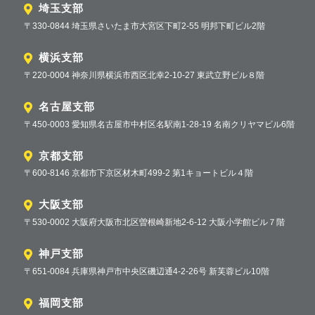
埼玉支部
〒330-0844 埼玉県さいたま市大宮区下町2-55 明邦下町ビル2階
横浜支部
〒220-0004 神奈川県横浜市西区北幸2-10-27 東武立野ビル８階
名古屋支部
〒450-0003 愛知県名古屋市中村区名駅南1-28-19 名南クリヤマビル6階
京都支部
〒600-8146 京都市下京区材木町499-2 第1キョートビル４階
大阪支部
〒530-0002 大阪府大阪市北区曽根崎新地2-6-12 大阪小学館ビル７階
神戸支部
〒651-0084 兵庫県神戸市中央区磯辺通4-2-26号 新芙蓉ビル10階
福岡支部