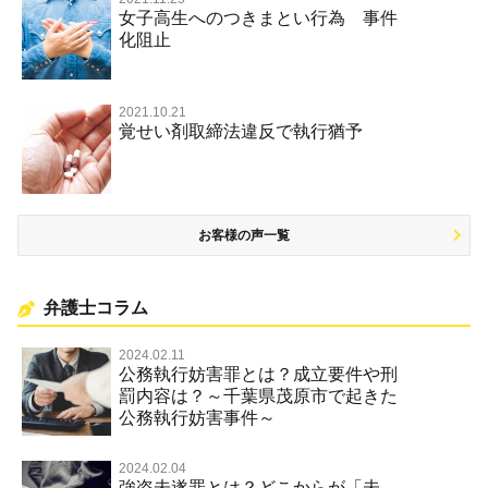
女子高生へのつきまとい行為 事件
名誉棄損罪・侮辱
化阻止
2021.10.21
覚せい剤取締法違反で執行猶予
お客様の声一覧
弁護士コラム
2024.02.11
公務執行妨害罪とは？成立要件や刑
罰内容は？～千葉県茂原市で起きた
公務執行妨害事件～
2024.02.04
強盗未遂罪とは？どこからが「未