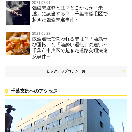
2024.02.04
強盗未遂罪とは？どこからが「未
遂」に該当する？～千葉市稲毛区で
起きた強盗未遂事件～
2024.01.28
飲酒運転で問われる罪は？「酒気帯
び運転」と「酒酔い運転」の違い～
千葉市中央区で起きた道路交通法違
反事件～
ピックアップコラム一覧
千葉支部へのアクセス