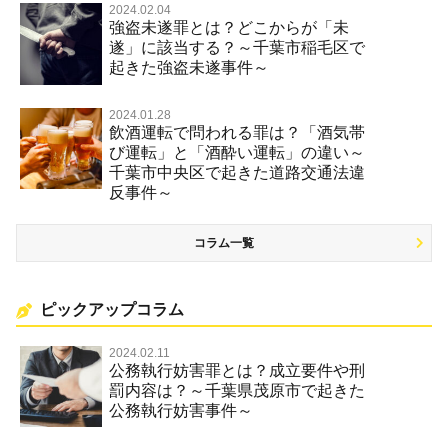
2024.02.04
強盗未遂罪とは？どこからが「未
遂」に該当する？～千葉市稲毛区で
起きた強盗未遂事件～
2024.01.28
飲酒運転で問われる罪は？「酒気帯
び運転」と「酒酔い運転」の違い～
千葉市中央区で起きた道路交通法違
反事件～
コラム一覧
ピックアップコラム
2024.02.11
公務執行妨害罪とは？成立要件や刑
罰内容は？～千葉県茂原市で起きた
公務執行妨害事件～