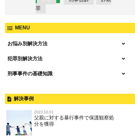
コラム
罪
MENU
お悩み別解決方法
逮捕の不安や悩み
犯罪別解決方法
逮捕されたら
刑事事件の基礎知識
事件別－暴力事件
釈放してほしい
暴力事件 TOP
外国人事件の手続きと特色
事件別－性犯罪
保釈してほしい
過失致死・過失傷害
刑事裁判の概要・手続
解決事例
性犯罪 TOP
事件別－財産犯
無実・無罪を証明してほしい
器物損壊
公務員の逮捕・刑事事件
2023.10.01
淫行・援助交際（児童買春、淫行条例、児童福祉法違反）
示談で解決してほしい
財産犯 TOP
父親に対する暴行事件で保護観察処
事件別－薬物事件
脅迫・強要
控訴・上告
分を獲得
不同意性交等罪（旧 強制性交等罪，準強制性交等罪），
執行猶予にしてほしい
横領 背任
薬物事件 TOP
監護者性交等罪
事件別－交通違反・交通事故
業務妨害罪
国選弁護士と私選弁護士の違い
不起訴にしてほしい
詐欺（振り込め詐欺等特殊詐欺，電子計算機使用詐欺等）