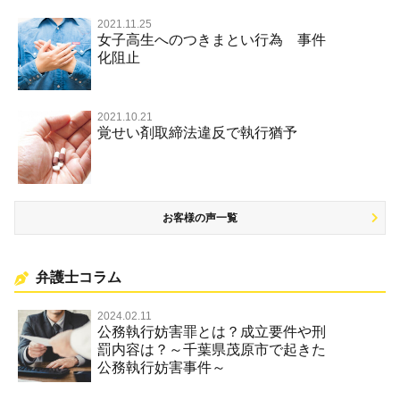
放火・失火
2021.11.25
女子高生へのつきまとい行為 事件
名誉棄損罪・侮辱
化阻止
2021.10.21
覚せい剤取締法違反で執行猶予
お客様の声一覧
弁護士コラム
2024.02.11
公務執行妨害罪とは？成立要件や刑
罰内容は？～千葉県茂原市で起きた
公務執行妨害事件～