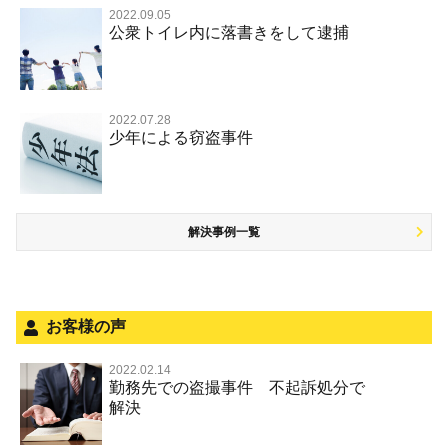
覚せい剤
不同意わいせつ（旧 強制わいせつ，準強制わいせつ）
公務執行妨害罪
裁判員裁判
2022.09.05
交通違反・交通事故 TOP
その他
事件のことを秘密にしたい
公衆トイレ内に落書きをして逮捕
強盗罪
危険ドラッグ
公然わいせつ罪，わいせつ物頒布等罪，淫行勧誘罪
殺人
司法取引・刑事免責
交通事故 交通違反と刑事事件
その他 TOP
被害届・告訴・告発されたら
窃盗罪
大麻
児童ポルノ リベンジポルノ
逮捕・監禁
取調べの注意点
自転車事故
ネット犯罪
自首・出頭したい
知的財産と刑事事件
麻薬及び向精神薬
痴漢
2022.07.28
暴行・傷害
少年事件の手続と特色
人身事故・死亡事故
少年による窃盗事件
児童虐待・保護責任者遺棄
恐喝
盗撮，のぞき行為
略取・誘拐・人身売買
少年事件の処分
無免許運転
住居侵入等
盗品売買・譲り受け等
被害者対応
ひき逃げ・当て逃げ
銃刀法違反
解決事例一覧
被害届・告訴・告発の不安や悩み
飲酒運転
ストーカー事件
法人と刑事事件（脱税関係，従業員逮捕，予防法務等）
危険運転行為等
犯罪収益移転防止法違反
面会・差し入れ
不正競争防止法
お客様の声
風営法・風適法違反
2022.02.14
勤務先での盗撮事件 不起訴処分で
文書偽造・偽造文書行使
解決
著作権法違反・商標法違反