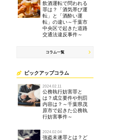
飲酒運転で問われる
罪は？「酒気帯び運
転」と「酒酔い運
転」の違い～千葉市
中央区で起きた道路
交通法違反事件～
コラム一覧
ピックアップコラム
2024.02.11
公務執行妨害罪と
は？成立要件や刑罰
内容は？～千葉県茂
原市で起きた公務執
行妨害事件～
2024.02.04
強盗未遂罪とは？ど