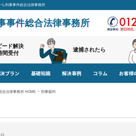
あいち刑事事件総合法律事務所
事事件総合法律事務所
ピード解決
逮捕されたら
4時間受付
決プラン
基礎知識
解決事例
コラム
お客様
合法律事務所 HOME
刑事裁判
7日