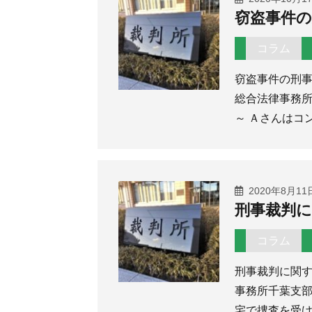
窃盗事件の
コラム
窃盗事件の刑
総合法律事務所
～ Ａさんはコ
2020年8月11
刑事裁判に
コラム
刑事裁判に関
事務所千葉支部
宅で捜査を受