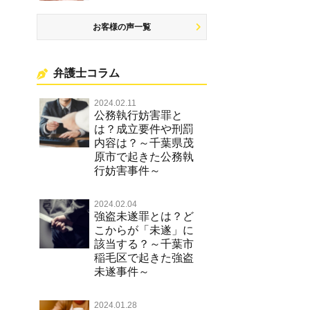
お客様の声一覧
弁護士コラム
2024.02.11
公務執行妨害罪と
は？成立要件や刑罰
内容は？～千葉県茂
原市で起きた公務執
行妨害事件～
2024.02.04
強盗未遂罪とは？ど
こからが「未遂」に
該当する？～千葉市
稲毛区で起きた強盗
未遂事件～
2024.01.28