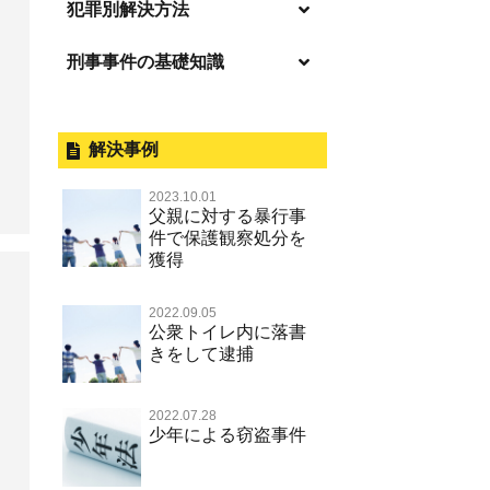
逮捕の不安や悩み
犯罪別解決方法
逮捕されたら
刑事事件の基礎知識
事件別－暴力事件
釈放してほしい
暴力事件 TOP
外国人事件の手続きと特色
事件別－性犯罪
保釈してほしい
過失致死・過失傷害
刑事裁判の概要・手続
解決事例
性犯罪 TOP
事件別－財産犯
無実・無罪を証明してほしい
器物損壊
公務員の逮捕・刑事事件
2023.10.01
淫行・援助交際（児童買春、淫行
示談で解決してほしい
財産犯 TOP
父親に対する暴行事
事件別－薬物事件
条例、児童福祉法違反）
脅迫・強要
控訴・上告
件で保護観察処分を
執行猶予にしてほしい
横領 背任
獲得
薬物事件 TOP
不同意性交等罪（旧 強制性交等
事件別－交通違反・交通事故
業務妨害罪
国選弁護士と私選弁護士の違い
罪，準強制性交等罪），監護者性
不起訴にしてほしい
詐欺（振り込め詐欺等特殊詐欺，
覚せい剤
交等罪
公務執行妨害罪
裁判員裁判
交通違反・交通事故 TOP
2022.09.05
電子計算機使用詐欺等）
その他
事件のことを秘密にしたい
公衆トイレ内に落書
危険ドラッグ
不同意わいせつ（旧 強制わいせ
殺人
司法取引・刑事免責
きをして逮捕
交通事故 交通違反と刑事事件
強盗罪
その他 TOP
被害届・告訴・告発されたら
つ，準強制わいせつ）
大麻
逮捕・監禁
取調べの注意点
自転車事故
窃盗罪
ネット犯罪
自首・出頭したい
公然わいせつ罪，わいせつ物頒布
2022.07.28
麻薬及び向精神薬
暴行・傷害
少年事件の手続と特色
人身事故・死亡事故
少年による窃盗事件
等罪，淫行勧誘罪
知的財産と刑事事件
児童虐待・保護責任者遺棄
略取・誘拐・人身売買
少年事件の処分
無免許運転
児童ポルノ リベンジポルノ
恐喝
住居侵入等