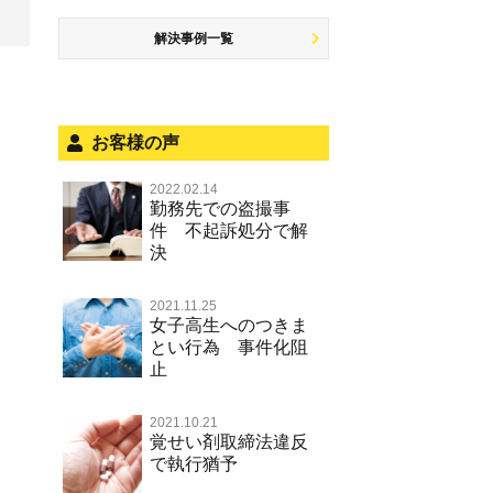
被害者対応
ひき逃げ・当て逃げ
痴漢
盗品売買・譲り受け等
銃刀法違反
解決事例一覧
被害届・告訴・告発の不安や悩み
飲酒運転
盗撮，のぞき行為
ストーカー事件
法人と刑事事件（脱税関係，従業
危険運転行為等
犯罪収益移転防止法違反
員逮捕，予防法務等）
お客様の声
不正競争防止法
面会・差し入れ
2022.02.14
風営法・風適法違反
勤務先での盗撮事
件 不起訴処分で解
文書偽造・偽造文書行使
決
著作権法違反・商標法違反
2021.11.25
放火・失火
女子高生へのつきま
とい行為 事件化阻
名誉棄損罪・侮辱
止
2021.10.21
覚せい剤取締法違反
で執行猶予