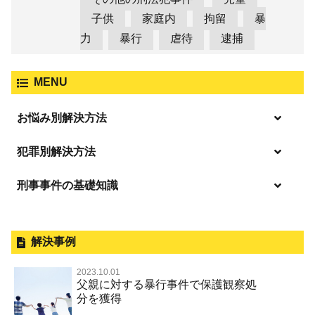
子供
家庭内
拘留
暴
力
暴行
虐待
逮捕
MENU
お悩み別解決方法
逮捕の不安や悩み
犯罪別解決方法
逮捕されたら
刑事事件の基礎知識
事件別－暴力事件
釈放してほしい
暴力事件 TOP
外国人事件の手続きと特色
事件別－性犯罪
保釈してほしい
過失致死・過失傷害
刑事裁判の概要・手続
解決事例
性犯罪 TOP
事件別－財産犯
無実・無罪を証明してほしい
器物損壊
公務員の逮捕・刑事事件
2023.10.01
淫行・援助交際（児童買春、淫行条例、児童福祉法違反）
示談で解決してほしい
財産犯 TOP
父親に対する暴行事件で保護観察処
事件別－薬物事件
脅迫・強要
控訴・上告
分を獲得
不同意性交等罪（旧 強制性交等罪，準強制性交等罪），
執行猶予にしてほしい
横領 背任
薬物事件 TOP
監護者性交等罪