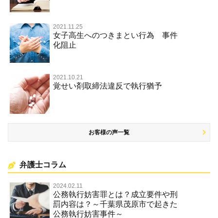
著作権法違反・商標法違反
放火・失火
2021.11.25
女子高生へのつきまとい行為 事件
名誉棄損罪・侮辱
化阻止
2021.10.21
覚せい剤取締法違反で執行猶予
お客様の声一覧
弁護士コラム
2024.02.11
公務執行妨害罪とは？成立要件や刑
罰内容は？～千葉県茂原市で起きた
公務執行妨害事件～