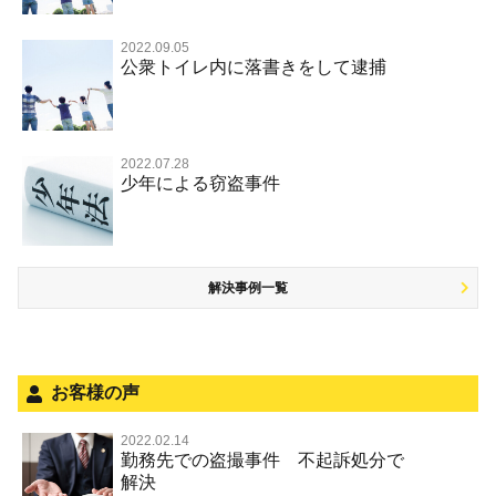
事件別－交通違反・交通事故
業務妨害罪
国選弁護士と私選弁護士の違い
不起訴にしてほしい
詐欺（振り込め詐欺等特殊詐欺，電子計算機使用詐欺等）
覚せい剤
不同意わいせつ（旧 強制わいせつ，準強制わいせつ）
公務執行妨害罪
裁判員裁判
2022.09.05
交通違反・交通事故 TOP
その他
事件のことを秘密にしたい
公衆トイレ内に落書きをして逮捕
強盗罪
危険ドラッグ
公然わいせつ罪，わいせつ物頒布等罪，淫行勧誘罪
殺人
司法取引・刑事免責
交通事故 交通違反と刑事事件
その他 TOP
被害届・告訴・告発されたら
窃盗罪
大麻
児童ポルノ リベンジポルノ
逮捕・監禁
取調べの注意点
自転車事故
ネット犯罪
自首・出頭したい
知的財産と刑事事件
麻薬及び向精神薬
痴漢
2022.07.28
暴行・傷害
少年事件の手続と特色
人身事故・死亡事故
少年による窃盗事件
児童虐待・保護責任者遺棄
恐喝
盗撮，のぞき行為
略取・誘拐・人身売買
少年事件の処分
無免許運転
住居侵入等
盗品売買・譲り受け等
被害者対応
ひき逃げ・当て逃げ
銃刀法違反
解決事例一覧
被害届・告訴・告発の不安や悩み
飲酒運転
ストーカー事件
法人と刑事事件（脱税関係，従業員逮捕，予防法務等）
危険運転行為等
犯罪収益移転防止法違反
面会・差し入れ
不正競争防止法
お客様の声
風営法・風適法違反
2022.02.14
勤務先での盗撮事件 不起訴処分で
文書偽造・偽造文書行使
解決