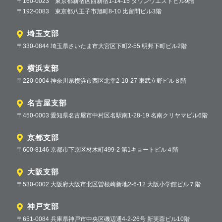
〒160-0023 東京都新宿区西新宿1-14-15 タウンウエストビル9階
〒192-0083 東京都八王子市旭町8-10 比留間ビル3階
埼玉支部
〒330-0844 埼玉県さいたま市大宮区下町2-55 明邦下町ビル2階
横浜支部
〒220-0004 神奈川県横浜市西区北幸2-10-27 東武立野ビル８階
名古屋支部
〒450-0003 愛知県名古屋市中村区名駅南1-28-19 名南クリヤマビル6階
京都支部
〒600-8146 京都市下京区材木町499-2 第1キョートビル４階
大阪支部
〒530-0002 大阪府大阪市北区曽根崎新地2-6-12 大阪小学館ビル７階
神戸支部
〒651-0084 兵庫県神戸市中央区磯辺通4-2-26号 新芙蓉ビル10階