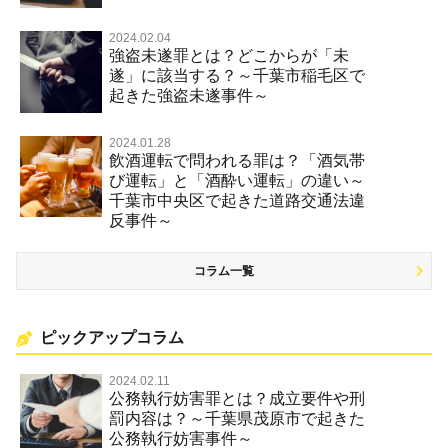
2024.02.04
強盗未遂罪とは？どこからが「未
遂」に該当する？～千葉市稲毛区で
起きた強盗未遂事件～
2024.01.28
飲酒運転で問われる罪は？「酒気帯
び運転」と「酒酔い運転」の違い～
千葉市中央区で起きた道路交通法違
反事件～
コラム一覧
ピックアップコラム
2024.02.11
公務執行妨害罪とは？成立要件や刑
罰内容は？～千葉県茂原市で起きた
公務執行妨害事件～