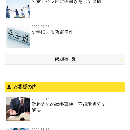
事件のことを秘密にしたい
公衆トイレ内に落書きをして逮捕
強盗罪
危険ドラッグ
公然わいせつ罪，わいせつ物頒布等罪，淫行勧誘罪
殺人
司法取引・刑事免責
交通事故 交通違反と刑事事件
その他 TOP
被害届・告訴・告発されたら
窃盗罪
大麻
児童ポルノ リベンジポルノ
逮捕・監禁
取調べの注意点
自転車事故
ネット犯罪
自首・出頭したい
知的財産と刑事事件
麻薬及び向精神薬
痴漢
2022.07.28
暴行・傷害
少年事件の手続と特色
人身事故・死亡事故
少年による窃盗事件
児童虐待・保護責任者遺棄
恐喝
盗撮，のぞき行為
略取・誘拐・人身売買
少年事件の処分
無免許運転
住居侵入等
盗品売買・譲り受け等
被害者対応
ひき逃げ・当て逃げ
銃刀法違反
解決事例一覧
被害届・告訴・告発の不安や悩み
飲酒運転
ストーカー事件
法人と刑事事件（脱税関係，従業員逮捕，予防法務等）
危険運転行為等
犯罪収益移転防止法違反
面会・差し入れ
不正競争防止法
お客様の声
風営法・風適法違反
2022.02.14
勤務先での盗撮事件 不起訴処分で
文書偽造・偽造文書行使
解決
著作権法違反・商標法違反
放火・失火
2021.11.25