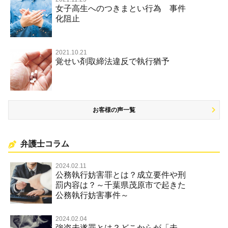
女子高生へのつきまとい行為 事件
名誉棄損罪・侮辱
化阻止
2021.10.21
覚せい剤取締法違反で執行猶予
お客様の声一覧
弁護士コラム
2024.02.11
公務執行妨害罪とは？成立要件や刑
罰内容は？～千葉県茂原市で起きた
公務執行妨害事件～
2024.02.04
強盗未遂罪とは？どこからが「未