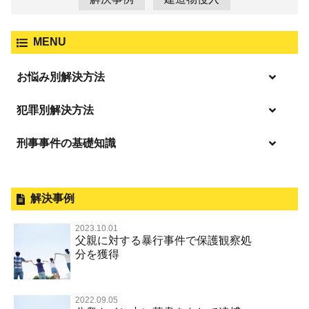
MENU
お悩み別解決方法
逮捕の不安や悩み
犯罪別解決方法
逮捕されたら
刑事事件の基礎知識
事件別－暴力事件
釈放してほしい
暴力事件 TOP
外国人事件の手続きと特色
事件別－性犯罪
保釈してほしい
過失致死・過失傷害
刑事裁判の概要・手続
解決事例
性犯罪 TOP
事件別－財産犯
無実・無罪を証明してほしい
器物損壊
公務員の逮捕・刑事事件
2023.10.01
淫行・援助交際（児童買春、淫行条例、児童福祉法違反）
示談で解決してほしい
財産犯 TOP
父親に対する暴行事件で保護観察処
事件別－薬物事件
脅迫・強要
控訴・上告
分を獲得
不同意性交等罪（旧 強制性交等罪，準強制性交等罪），
執行猶予にしてほしい
横領 背任
薬物事件 TOP
監護者性交等罪
事件別－交通違反・交通事故
業務妨害罪
国選弁護士と私選弁護士の違い
不起訴にしてほしい
詐欺（振り込め詐欺等特殊詐欺，電子計算機使用詐欺等）
覚せい剤
不同意わいせつ（旧 強制わいせつ，準強制わいせつ）
公務執行妨害罪
裁判員裁判
2022.09.05
交通違反・交通事故 TOP
その他