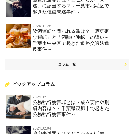
遂」に該当する？～千葉市稲毛区で
起きた強盗未遂事件～
2024.01.28
飲酒運転で問われる罪は？「酒気帯
び運転」と「酒酔い運転」の違い～
千葉市中央区で起きた道路交通法違
反事件～
コラム一覧
ピックアップコラム
2024.02.11
公務執行妨害罪とは？成立要件や刑
罰内容は？～千葉県茂原市で起きた
公務執行妨害事件～
2024.02.04
強盗未遂罪とは？どこからが「未