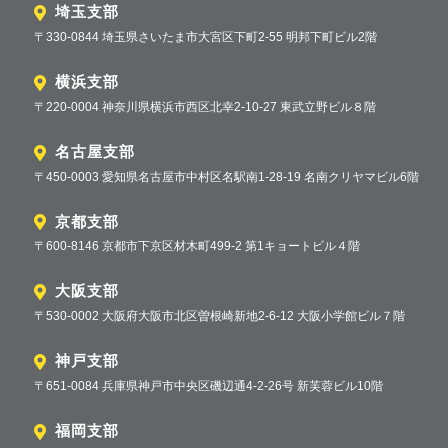
埼玉支部
〒330-0844 埼玉県さいたま市大宮区下町2-55 明邦下町ビル2階
横浜支部
〒220-0004 神奈川県横浜市西区北幸2-10-27 東武立野ビル８階
名古屋支部
〒450-0003 愛知県名古屋市中村区名駅南1-28-19 名南クリヤマビル6階
京都支部
〒600-8146 京都市下京区材木町499-2 第1キョートビル４階
大阪支部
〒530-0002 大阪府大阪市北区曽根崎新地2-6-12 大阪小学館ビル７階
神戸支部
〒651-0084 兵庫県神戸市中央区磯辺通4-2-26号 新芙蓉ビル10階
福岡支部