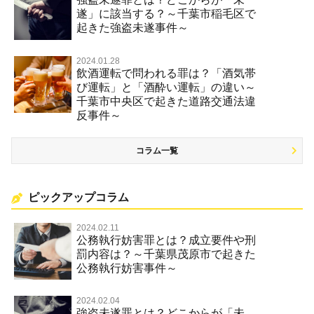
遂」に該当する？～千葉市稲毛区で
起きた強盗未遂事件～
2024.01.28
飲酒運転で問われる罪は？「酒気帯
び運転」と「酒酔い運転」の違い～
千葉市中央区で起きた道路交通法違
反事件～
コラム一覧
ピックアップコラム
2024.02.11
公務執行妨害罪とは？成立要件や刑
罰内容は？～千葉県茂原市で起きた
公務執行妨害事件～
2024.02.04
強盗未遂罪とは？どこからが「未