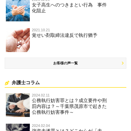
女子高生へのつきまとい行為 事件
名誉棄損罪・侮辱
化阻止
2021.10.21
覚せい剤取締法違反で執行猶予
お客様の声一覧
弁護士コラム
2024.02.11
公務執行妨害罪とは？成立要件や刑
罰内容は？～千葉県茂原市で起きた
公務執行妨害事件～
2024.02.04
強盗未遂罪とは？どこからが「未