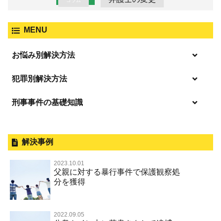
コラム
MENU
お悩み別解決方法
逮捕の不安や悩み
犯罪別解決方法
逮捕されたら
刑事事件の基礎知識
事件別－暴力事件
釈放してほしい
暴力事件 TOP
外国人事件の手続きと特色
事件別－性犯罪
保釈してほしい
過失致死・過失傷害
刑事裁判の概要・手続
解決事例
性犯罪 TOP
事件別－財産犯
無実・無罪を証明してほしい
器物損壊
公務員の逮捕・刑事事件
2023.10.01
淫行・援助交際（児童買春、淫行条例、児童福祉法違反）
示談で解決してほしい
財産犯 TOP
父親に対する暴行事件で保護観察処
事件別－薬物事件
脅迫・強要
控訴・上告
分を獲得
不同意性交等罪（旧 強制性交等罪，準強制性交等罪），
執行猶予にしてほしい
横領 背任
薬物事件 TOP
監護者性交等罪
事件別－交通違反・交通事故
業務妨害罪
国選弁護士と私選弁護士の違い
不起訴にしてほしい
詐欺（振り込め詐欺等特殊詐欺，電子計算機使用詐欺等）
覚せい剤
不同意わいせつ（旧 強制わいせつ，準強制わいせつ）
公務執行妨害罪
裁判員裁判
2022.09.05
交通違反・交通事故 TOP
その他