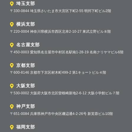
埼玉支部
〒330-0844 埼玉県さいたま市大宮区下町2-55 明邦下町ビル2階
横浜支部
〒220-0004 神奈川県横浜市西区北幸2-10-27 東武立野ビル８階
名古屋支部
〒450-0003 愛知県名古屋市中村区名駅南1-28-19 名南クリヤマビル6階
京都支部
〒600-8146 京都市下京区材木町499-2 第1キョートビル４階
大阪支部
〒530-0002 大阪府大阪市北区曽根崎新地2-6-12 大阪小学館ビル７階
神戸支部
〒651-0084 兵庫県神戸市中央区磯辺通4-2-26号 新芙蓉ビル10階
福岡支部