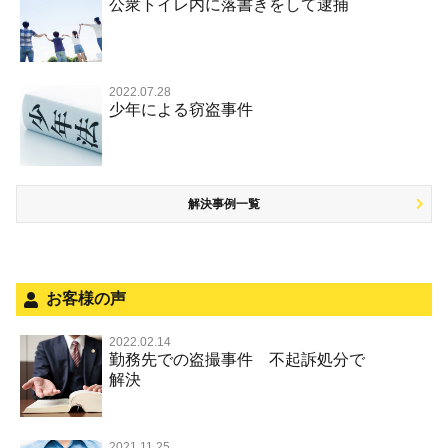
事件のことを秘密にしたい
公衆トイレ内に落書きをして逮捕
強盗罪
危険ドラッグ
公然わいせつ罪，わいせつ物頒布等罪，淫行勧誘罪
殺人
司法取引・刑事免責
交通事故 交通違反と刑事事件
その他 TOP
被害届・告訴・告発されたら
窃盗罪
大麻
児童ポルノ リベンジポルノ
逮捕・監禁
取調べの注意点
自転車事故
ネット犯罪
自首・出頭したい
知的財産と刑事事件
麻薬及び向精神薬
痴漢
2022.07.28
暴行・傷害
少年事件の手続と特色
人身事故・死亡事故
少年による窃盗事件
児童虐待・保護責任者遺棄
恐喝
盗撮，のぞき行為
略取・誘拐・人身売買
少年事件の処分
無免許運転
住居侵入等
盗品売買・譲り受け等
被害者対応
ひき逃げ・当て逃げ
銃刀法違反
解決事例一覧
被害届・告訴・告発の不安や悩み
飲酒運転
ストーカー事件
法人と刑事事件（脱税関係，従業員逮捕，予防法務等）
危険運転行為等
犯罪収益移転防止法違反
面会・差し入れ
不正競争防止法
お客様の声
風営法・風適法違反
2022.02.14
勤務先での盗撮事件 不起訴処分で
文書偽造・偽造文書行使
解決
著作権法違反・商標法違反
放火・失火
2021.11.25