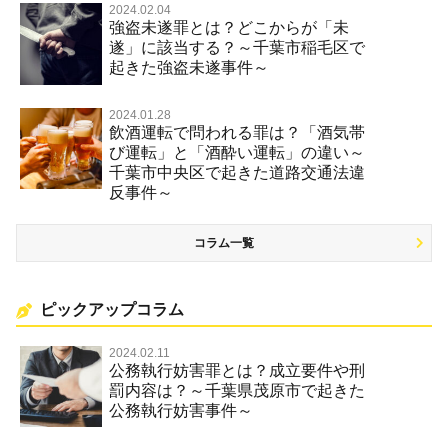
2024.02.04
強盗未遂罪とは？どこからが「未
遂」に該当する？～千葉市稲毛区で
起きた強盗未遂事件～
2024.01.28
飲酒運転で問われる罪は？「酒気帯
び運転」と「酒酔い運転」の違い～
千葉市中央区で起きた道路交通法違
反事件～
コラム一覧
ピックアップコラム
2024.02.11
公務執行妨害罪とは？成立要件や刑
罰内容は？～千葉県茂原市で起きた
公務執行妨害事件～