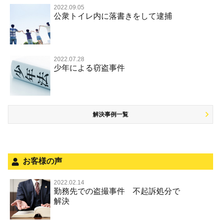
覚せい剤
不同意わいせつ（旧 強制わいせつ，準強制わいせつ）
公務執行妨害罪
裁判員裁判
2022.09.05
交通違反・交通事故 TOP
その他
事件のことを秘密にしたい
公衆トイレ内に落書きをして逮捕
強盗罪
危険ドラッグ
公然わいせつ罪，わいせつ物頒布等罪，淫行勧誘罪
殺人
司法取引・刑事免責
交通事故 交通違反と刑事事件
その他 TOP
被害届・告訴・告発されたら
窃盗罪
大麻
児童ポルノ リベンジポルノ
逮捕・監禁
取調べの注意点
自転車事故
ネット犯罪
自首・出頭したい
知的財産と刑事事件
麻薬及び向精神薬
痴漢
2022.07.28
暴行・傷害
少年事件の手続と特色
人身事故・死亡事故
少年による窃盗事件
児童虐待・保護責任者遺棄
恐喝
盗撮，のぞき行為
略取・誘拐・人身売買
少年事件の処分
無免許運転
住居侵入等
盗品売買・譲り受け等
被害者対応
ひき逃げ・当て逃げ
銃刀法違反
解決事例一覧
被害届・告訴・告発の不安や悩み
飲酒運転
ストーカー事件
法人と刑事事件（脱税関係，従業員逮捕，予防法務等）
危険運転行為等
犯罪収益移転防止法違反
面会・差し入れ
不正競争防止法
お客様の声
風営法・風適法違反
2022.02.14
勤務先での盗撮事件 不起訴処分で
文書偽造・偽造文書行使
解決
著作権法違反・商標法違反