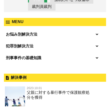
コラム
裁判員裁判
MENU
お悩み別解決方法
逮捕の不安や悩み
犯罪別解決方法
逮捕されたら
刑事事件の基礎知識
事件別－暴力事件
釈放してほしい
暴力事件 TOP
外国人事件の手続きと特色
事件別－性犯罪
保釈してほしい
過失致死・過失傷害
刑事裁判の概要・手続
解決事例
性犯罪 TOP
事件別－財産犯
無実・無罪を証明してほしい
器物損壊
公務員の逮捕・刑事事件
2023.10.01
淫行・援助交際（児童買春、淫行条例、児童福祉法違反）
示談で解決してほしい
財産犯 TOP
父親に対する暴行事件で保護観察処
事件別－薬物事件
脅迫・強要
控訴・上告
分を獲得
不同意性交等罪（旧 強制性交等罪，準強制性交等罪），
執行猶予にしてほしい
横領 背任
薬物事件 TOP
監護者性交等罪
事件別－交通違反・交通事故
業務妨害罪
国選弁護士と私選弁護士の違い
不起訴にしてほしい
詐欺（振り込め詐欺等特殊詐欺，電子計算機使用詐欺等）