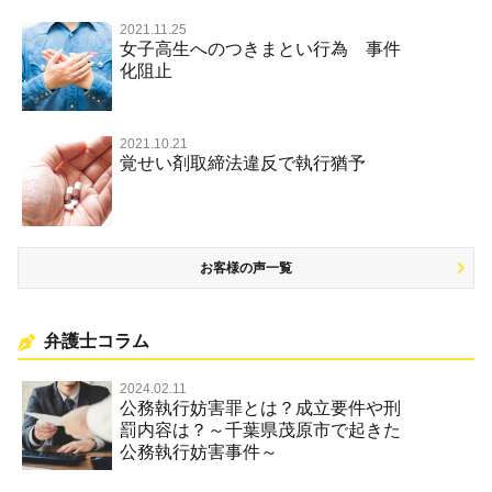
放火・失火
2021.11.25
女子高生へのつきまとい行為 事件
名誉棄損罪・侮辱
化阻止
2021.10.21
覚せい剤取締法違反で執行猶予
お客様の声一覧
弁護士コラム
2024.02.11
公務執行妨害罪とは？成立要件や刑
罰内容は？～千葉県茂原市で起きた
公務執行妨害事件～