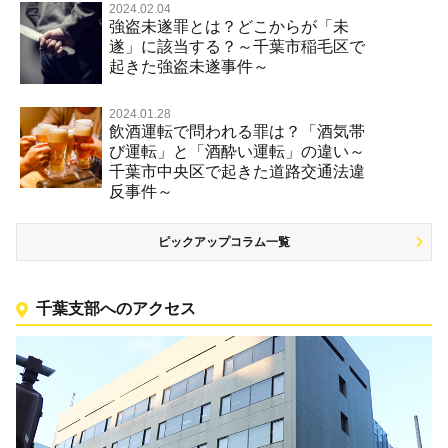
2024.02.04
強盗未遂罪とは？どこからが「未
遂」に該当する？～千葉市稲毛区で
起きた強盗未遂事件～
2024.01.28
飲酒運転で問われる罪は？「酒気帯
び運転」と「酒酔い運転」の違い～
千葉市中央区で起きた道路交通法違
反事件～
ピックアップコラム一覧
千葉支部へのアクセス