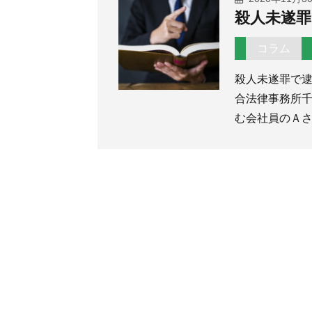
殺人未遂罪
コラム
殺人未遂罪で
合法律事務所千
む会社員のＡ