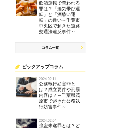
飲酒運転で問われる
罪は？「酒気帯び運
転」と「酒酔い運
転」の違い～千葉市
中央区で起きた道路
交通法違反事件～
コラム一覧
ピックアップコラム
2024.02.11
公務執行妨害罪と
は？成立要件や刑罰
内容は？～千葉県茂
原市で起きた公務執
行妨害事件～
2024.02.04
強盗未遂罪とは？ど