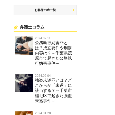
お客様の声一覧
弁護士コラム
2024.02.11
公務執行妨害罪と
は？成立要件や刑罰
内容は？～千葉県茂
原市で起きた公務執
行妨害事件～
2024.02.04
強盗未遂罪とは？ど
こからが「未遂」に
該当する？～千葉市
稲毛区で起きた強盗
未遂事件～
2024.01.28