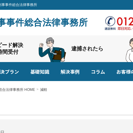
ち刑事事件総合法律事務所
事事件総合法律事務所
ピード解決
逮捕されたら
4時間受付
決プラン
基礎知識
解決事例
コラム
お客様
合法律事務所 HOME
減軽
0日