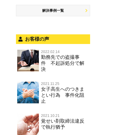
被害者対応
ひき逃げ・当て逃げ
痴漢
盗品売買・譲り受け等
銃刀法違反
解決事例一覧
被害届・告訴・告発の不安や悩み
飲酒運転
盗撮，のぞき行為
ストーカー事件
法人と刑事事件（脱税関係，従業
危険運転行為等
犯罪収益移転防止法違反
員逮捕，予防法務等）
お客様の声
不正競争防止法
面会・差し入れ
2022.02.14
風営法・風適法違反
勤務先での盗撮事
件 不起訴処分で解
文書偽造・偽造文書行使
決
著作権法違反・商標法違反
2021.11.25
放火・失火
女子高生へのつきま
とい行為 事件化阻
名誉棄損罪・侮辱
止
2021.10.21
覚せい剤取締法違反
で執行猶予