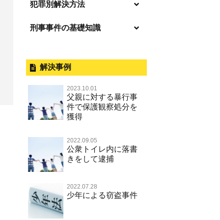
逮捕の不安や悩み
犯罪別解決方法
逮捕されたら
刑事事件の基礎知識
事件別－暴力事件
釈放してほしい
暴力事件 TOP
外国人事件の手続きと特色
事件別－性犯罪
保釈してほしい
過失致死・過失傷害
刑事裁判の概要・手続
解決事例
性犯罪 TOP
事件別－財産犯
無実・無罪を証明してほしい
器物損壊
公務員の逮捕・刑事事件
2023.10.01
淫行・援助交際（児童買春、淫行
示談で解決してほしい
財産犯 TOP
父親に対する暴行事
事件別－薬物事件
条例、児童福祉法違反）
脅迫・強要
控訴・上告
件で保護観察処分を
執行猶予にしてほしい
横領 背任
獲得
薬物事件 TOP
不同意性交等罪（旧 強制性交等
事件別－交通違反・交通事故
業務妨害罪
国選弁護士と私選弁護士の違い
罪，準強制性交等罪），監護者性
不起訴にしてほしい
詐欺（振り込め詐欺等特殊詐欺，
覚せい剤
交等罪
公務執行妨害罪
裁判員裁判
交通違反・交通事故 TOP
2022.09.05
電子計算機使用詐欺等）
その他
事件のことを秘密にしたい
公衆トイレ内に落書
危険ドラッグ
不同意わいせつ（旧 強制わいせ
殺人
司法取引・刑事免責
きをして逮捕
交通事故 交通違反と刑事事件
強盗罪
その他 TOP
被害届・告訴・告発されたら
つ，準強制わいせつ）
大麻
逮捕・監禁
取調べの注意点
自転車事故
窃盗罪
ネット犯罪
自首・出頭したい
公然わいせつ罪，わいせつ物頒布
2022.07.28
麻薬及び向精神薬
暴行・傷害
少年事件の手続と特色
人身事故・死亡事故
少年による窃盗事件
等罪，淫行勧誘罪
知的財産と刑事事件
児童虐待・保護責任者遺棄
略取・誘拐・人身売買
少年事件の処分
無免許運転
児童ポルノ リベンジポルノ
恐喝
住居侵入等