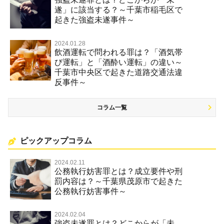
遂」に該当する？～千葉市稲毛区で
起きた強盗未遂事件～
2024.01.28
飲酒運転で問われる罪は？「酒気帯
び運転」と「酒酔い運転」の違い～
千葉市中央区で起きた道路交通法違
反事件～
コラム一覧
ピックアップコラム
2024.02.11
公務執行妨害罪とは？成立要件や刑
罰内容は？～千葉県茂原市で起きた
公務執行妨害事件～
2024.02.04
強盗未遂罪とは？どこからが「未