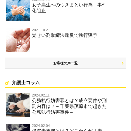
女子高生へのつきまとい行為 事件
名誉棄損罪・侮辱
化阻止
2021.10.21
覚せい剤取締法違反で執行猶予
お客様の声一覧
弁護士コラム
2024.02.11
公務執行妨害罪とは？成立要件や刑
罰内容は？～千葉県茂原市で起きた
公務執行妨害事件～
2024.02.04
強盗未遂罪とは？どこからが「未