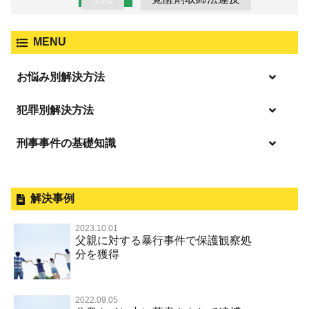
コラム
MENU
お悩み別解決方法
逮捕の不安や悩み
犯罪別解決方法
逮捕されたら
刑事事件の基礎知識
事件別－暴力事件
釈放してほしい
暴力事件 TOP
外国人事件の手続きと特色
事件別－性犯罪
保釈してほしい
過失致死・過失傷害
刑事裁判の概要・手続
解決事例
性犯罪 TOP
事件別－財産犯
無実・無罪を証明してほしい
器物損壊
公務員の逮捕・刑事事件
2023.10.01
淫行・援助交際（児童買春、淫行条例、児童福祉法違反）
示談で解決してほしい
財産犯 TOP
父親に対する暴行事件で保護観察処
事件別－薬物事件
脅迫・強要
控訴・上告
分を獲得
不同意性交等罪（旧 強制性交等罪，準強制性交等罪），
執行猶予にしてほしい
横領 背任
薬物事件 TOP
監護者性交等罪
事件別－交通違反・交通事故
業務妨害罪
国選弁護士と私選弁護士の違い
不起訴にしてほしい
詐欺（振り込め詐欺等特殊詐欺，電子計算機使用詐欺等）
覚せい剤
不同意わいせつ（旧 強制わいせつ，準強制わいせつ）
公務執行妨害罪
裁判員裁判
2022.09.05
交通違反・交通事故 TOP
その他