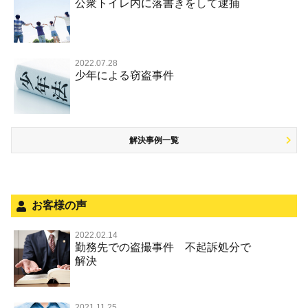
事件のことを秘密にしたい
公衆トイレ内に落書きをして逮捕
強盗罪
危険ドラッグ
公然わいせつ罪，わいせつ物頒布等罪，淫行勧誘罪
殺人
司法取引・刑事免責
交通事故 交通違反と刑事事件
その他 TOP
被害届・告訴・告発されたら
窃盗罪
大麻
児童ポルノ リベンジポルノ
逮捕・監禁
取調べの注意点
自転車事故
ネット犯罪
自首・出頭したい
知的財産と刑事事件
麻薬及び向精神薬
痴漢
2022.07.28
暴行・傷害
少年事件の手続と特色
人身事故・死亡事故
少年による窃盗事件
児童虐待・保護責任者遺棄
恐喝
盗撮，のぞき行為
略取・誘拐・人身売買
少年事件の処分
無免許運転
住居侵入等
盗品売買・譲り受け等
被害者対応
ひき逃げ・当て逃げ
銃刀法違反
解決事例一覧
被害届・告訴・告発の不安や悩み
飲酒運転
ストーカー事件
法人と刑事事件（脱税関係，従業員逮捕，予防法務等）
危険運転行為等
犯罪収益移転防止法違反
面会・差し入れ
不正競争防止法
お客様の声
風営法・風適法違反
2022.02.14
勤務先での盗撮事件 不起訴処分で
文書偽造・偽造文書行使
解決
著作権法違反・商標法違反
放火・失火
2021.11.25