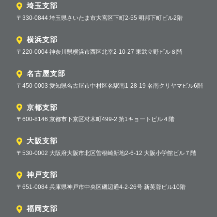
埼玉支部
〒330-0844 埼玉県さいたま市大宮区下町2-55 明邦下町ビル2階
横浜支部
〒220-0004 神奈川県横浜市西区北幸2-10-27 東武立野ビル８階
名古屋支部
〒450-0003 愛知県名古屋市中村区名駅南1-28-19 名南クリヤマビル6階
京都支部
〒600-8146 京都市下京区材木町499-2 第1キョートビル４階
大阪支部
〒530-0002 大阪府大阪市北区曽根崎新地2-6-12 大阪小学館ビル７階
神戸支部
〒651-0084 兵庫県神戸市中央区磯辺通4-2-26号 新芙蓉ビル10階
福岡支部