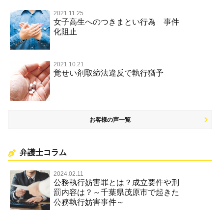
放火・失火
2021.11.25
女子高生へのつきまとい行為 事件
名誉棄損罪・侮辱
化阻止
2021.10.21
覚せい剤取締法違反で執行猶予
お客様の声一覧
弁護士コラム
2024.02.11
公務執行妨害罪とは？成立要件や刑
罰内容は？～千葉県茂原市で起きた
公務執行妨害事件～