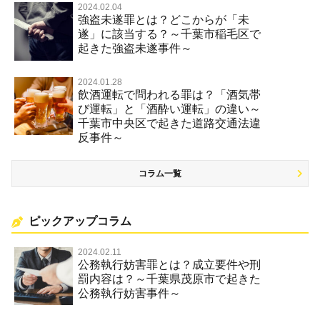
2024.02.04
強盗未遂罪とは？どこからが「未
遂」に該当する？～千葉市稲毛区で
起きた強盗未遂事件～
2024.01.28
飲酒運転で問われる罪は？「酒気帯
び運転」と「酒酔い運転」の違い～
千葉市中央区で起きた道路交通法違
反事件～
コラム一覧
ピックアップコラム
2024.02.11
公務執行妨害罪とは？成立要件や刑
罰内容は？～千葉県茂原市で起きた
公務執行妨害事件～