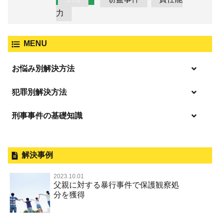
コラム
力
MENU
お悩み別解決方法
逮捕の不安や悩み
犯罪別解決方法
逮捕されたら
刑事事件の基礎知識
事件別－暴力事件
釈放してほしい
暴力事件 TOP
外国人事件の手続きと特色
事件別－性犯罪
保釈してほしい
過失致死・過失傷害
刑事裁判の概要・手続
解決事例
性犯罪 TOP
事件別－財産犯
無実・無罪を証明してほしい
器物損壊
公務員の逮捕・刑事事件
2023.10.01
淫行・援助交際（児童買春、淫行条例、児童福祉法違反）
示談で解決してほしい
財産犯 TOP
父親に対する暴行事件で保護観察処
事件別－薬物事件
脅迫・強要
控訴・上告
分を獲得
不同意性交等罪（旧 強制性交等罪，準強制性交等罪），
執行猶予にしてほしい
横領 背任
薬物事件 TOP
監護者性交等罪
事件別－交通違反・交通事故
業務妨害罪
国選弁護士と私選弁護士の違い
不起訴にしてほしい
詐欺（振り込め詐欺等特殊詐欺，電子計算機使用詐欺等）