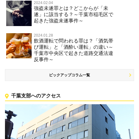
2024.02.04
強盗未遂罪とは？どこからが「未
遂」に該当する？～千葉市稲毛区で
起きた強盗未遂事件～
2024.01.28
飲酒運転で問われる罪は？「酒気帯
び運転」と「酒酔い運転」の違い～
千葉市中央区で起きた道路交通法違
反事件～
ピックアップコラム一覧
千葉支部へのアクセス