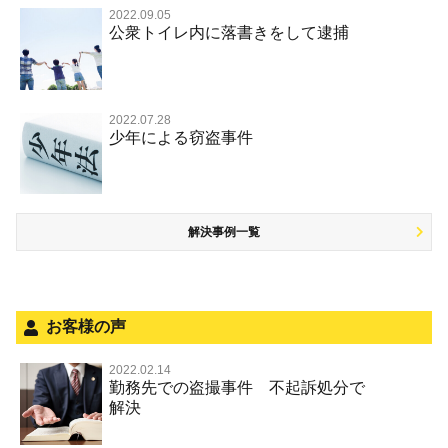
覚せい剤
不同意わいせつ（旧 強制わいせつ，準強制わいせつ）
公務執行妨害罪
裁判員裁判
2022.09.05
交通違反・交通事故 TOP
その他
事件のことを秘密にしたい
公衆トイレ内に落書きをして逮捕
強盗罪
危険ドラッグ
公然わいせつ罪，わいせつ物頒布等罪，淫行勧誘罪
殺人
司法取引・刑事免責
交通事故 交通違反と刑事事件
その他 TOP
被害届・告訴・告発されたら
窃盗罪
大麻
児童ポルノ リベンジポルノ
逮捕・監禁
取調べの注意点
自転車事故
ネット犯罪
自首・出頭したい
知的財産と刑事事件
麻薬及び向精神薬
痴漢
2022.07.28
暴行・傷害
少年事件の手続と特色
人身事故・死亡事故
少年による窃盗事件
児童虐待・保護責任者遺棄
恐喝
盗撮，のぞき行為
略取・誘拐・人身売買
少年事件の処分
無免許運転
住居侵入等
盗品売買・譲り受け等
被害者対応
ひき逃げ・当て逃げ
銃刀法違反
解決事例一覧
被害届・告訴・告発の不安や悩み
飲酒運転
ストーカー事件
法人と刑事事件（脱税関係，従業員逮捕，予防法務等）
危険運転行為等
犯罪収益移転防止法違反
面会・差し入れ
不正競争防止法
お客様の声
風営法・風適法違反
2022.02.14
勤務先での盗撮事件 不起訴処分で
文書偽造・偽造文書行使
解決
著作権法違反・商標法違反