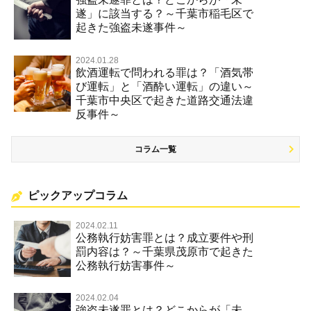
遂」に該当する？～千葉市稲毛区で
起きた強盗未遂事件～
2024.01.28
飲酒運転で問われる罪は？「酒気帯
び運転」と「酒酔い運転」の違い～
千葉市中央区で起きた道路交通法違
反事件～
コラム一覧
ピックアップコラム
2024.02.11
公務執行妨害罪とは？成立要件や刑
罰内容は？～千葉県茂原市で起きた
公務執行妨害事件～
2024.02.04
強盗未遂罪とは？どこからが「未