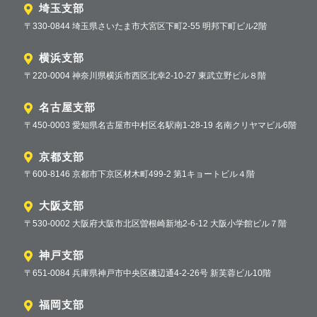
埼玉支部
〒330-0844 埼玉県さいたま市大宮区下町2-55 明邦下町ビル2階
横浜支部
〒220-0004 神奈川県横浜市西区北幸2-10-27 東武立野ビル８階
名古屋支部
〒450-0003 愛知県名古屋市中村区名駅南1-28-19 名南クリヤマビル6階
京都支部
〒600-8146 京都市下京区材木町499-2 第1キョートビル４階
大阪支部
〒530-0002 大阪府大阪市北区曽根崎新地2-6-12 大阪小学館ビル７階
神戸支部
〒651-0084 兵庫県神戸市中央区磯辺通4-2-26号 新芙蓉ビル10階
福岡支部