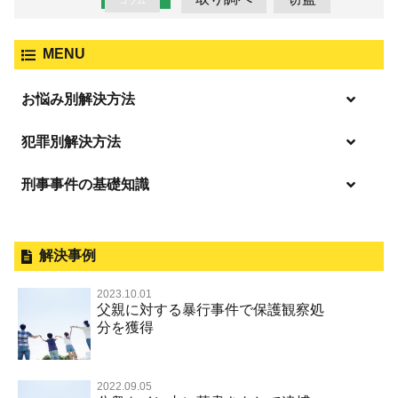
コラム
MENU
お悩み別解決方法
逮捕の不安や悩み
犯罪別解決方法
逮捕されたら
刑事事件の基礎知識
事件別－暴力事件
釈放してほしい
暴力事件 TOP
外国人事件の手続きと特色
事件別－性犯罪
保釈してほしい
過失致死・過失傷害
刑事裁判の概要・手続
解決事例
性犯罪 TOP
事件別－財産犯
無実・無罪を証明してほしい
器物損壊
公務員の逮捕・刑事事件
2023.10.01
淫行・援助交際（児童買春、淫行条例、児童福祉法違反）
示談で解決してほしい
財産犯 TOP
父親に対する暴行事件で保護観察処
事件別－薬物事件
脅迫・強要
控訴・上告
分を獲得
不同意性交等罪（旧 強制性交等罪，準強制性交等罪），
執行猶予にしてほしい
横領 背任
薬物事件 TOP
監護者性交等罪
事件別－交通違反・交通事故
業務妨害罪
国選弁護士と私選弁護士の違い
不起訴にしてほしい
詐欺（振り込め詐欺等特殊詐欺，電子計算機使用詐欺等）
覚せい剤
不同意わいせつ（旧 強制わいせつ，準強制わいせつ）
公務執行妨害罪
裁判員裁判
2022.09.05
交通違反・交通事故 TOP
その他