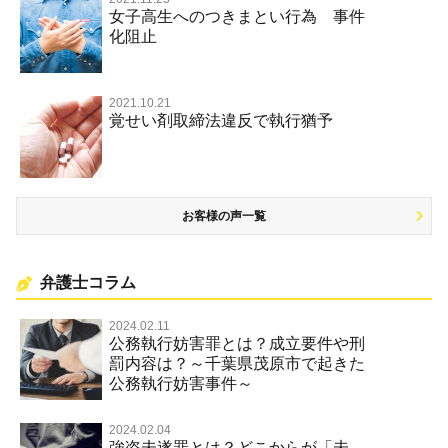
女子高生へのつきまとい行為 事件
名誉棄損罪・侮辱
化阻止
2021.10.21
覚せい剤取締法違反で執行猶予
お客様の声一覧
弁護士コラム
2024.02.11
公務執行妨害罪とは？成立要件や刑
罰内容は？～千葉県茂原市で起きた
公務執行妨害事件～
2024.02.04
強盗未遂罪とは？どこからが「未