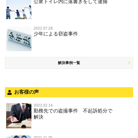
事件のことを秘密にしたい
公衆トイレ内に落書きをして逮捕
強盗罪
危険ドラッグ
公然わいせつ罪，わいせつ物頒布等罪，淫行勧誘罪
殺人
司法取引・刑事免責
交通事故 交通違反と刑事事件
その他 TOP
被害届・告訴・告発されたら
窃盗罪
大麻
児童ポルノ リベンジポルノ
逮捕・監禁
取調べの注意点
自転車事故
ネット犯罪
自首・出頭したい
知的財産と刑事事件
麻薬及び向精神薬
痴漢
2022.07.28
暴行・傷害
少年事件の手続と特色
人身事故・死亡事故
少年による窃盗事件
児童虐待・保護責任者遺棄
恐喝
盗撮，のぞき行為
略取・誘拐・人身売買
少年事件の処分
無免許運転
住居侵入等
盗品売買・譲り受け等
被害者対応
ひき逃げ・当て逃げ
銃刀法違反
解決事例一覧
被害届・告訴・告発の不安や悩み
飲酒運転
ストーカー事件
法人と刑事事件（脱税関係，従業員逮捕，予防法務等）
危険運転行為等
犯罪収益移転防止法違反
面会・差し入れ
不正競争防止法
お客様の声
風営法・風適法違反
2022.02.14
勤務先での盗撮事件 不起訴処分で
文書偽造・偽造文書行使
解決
著作権法違反・商標法違反
放火・失火
2021.11.25