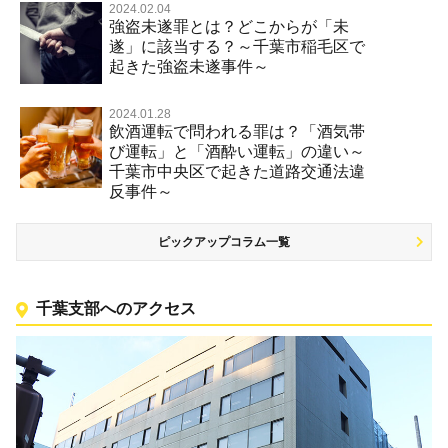
2024.02.04
強盗未遂罪とは？どこからが「未
遂」に該当する？～千葉市稲毛区で
起きた強盗未遂事件～
2024.01.28
飲酒運転で問われる罪は？「酒気帯
び運転」と「酒酔い運転」の違い～
千葉市中央区で起きた道路交通法違
反事件～
ピックアップコラム一覧
千葉支部へのアクセス