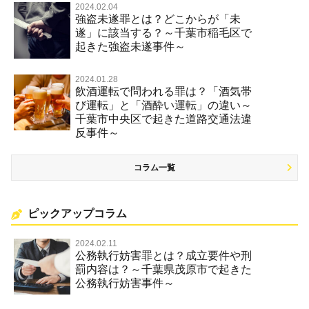
2024.02.04
強盗未遂罪とは？どこからが「未
遂」に該当する？～千葉市稲毛区で
起きた強盗未遂事件～
2024.01.28
飲酒運転で問われる罪は？「酒気帯
び運転」と「酒酔い運転」の違い～
千葉市中央区で起きた道路交通法違
反事件～
コラム一覧
ピックアップコラム
2024.02.11
公務執行妨害罪とは？成立要件や刑
罰内容は？～千葉県茂原市で起きた
公務執行妨害事件～