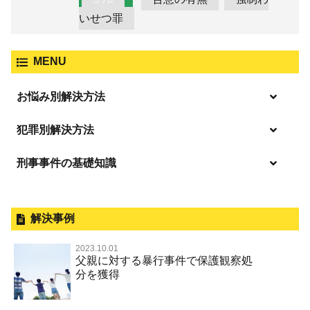
コラム
いせつ罪
MENU
お悩み別解決方法
逮捕の不安や悩み
犯罪別解決方法
逮捕されたら
刑事事件の基礎知識
事件別－暴力事件
釈放してほしい
暴力事件 TOP
外国人事件の手続きと特色
事件別－性犯罪
保釈してほしい
過失致死・過失傷害
刑事裁判の概要・手続
解決事例
性犯罪 TOP
事件別－財産犯
無実・無罪を証明してほしい
器物損壊
公務員の逮捕・刑事事件
2023.10.01
淫行・援助交際（児童買春、淫行条例、児童福祉法違反）
示談で解決してほしい
財産犯 TOP
父親に対する暴行事件で保護観察処
事件別－薬物事件
脅迫・強要
控訴・上告
分を獲得
不同意性交等罪（旧 強制性交等罪，準強制性交等罪），
執行猶予にしてほしい
横領 背任
薬物事件 TOP
監護者性交等罪
事件別－交通違反・交通事故
業務妨害罪
国選弁護士と私選弁護士の違い
不起訴にしてほしい
詐欺（振り込め詐欺等特殊詐欺，電子計算機使用詐欺等）