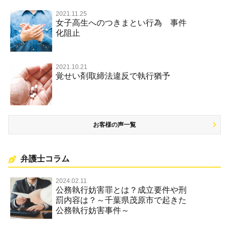
放火・失火
2021.11.25
女子高生へのつきまとい行為 事件
名誉棄損罪・侮辱
化阻止
2021.10.21
覚せい剤取締法違反で執行猶予
お客様の声一覧
弁護士コラム
2024.02.11
公務執行妨害罪とは？成立要件や刑
罰内容は？～千葉県茂原市で起きた
公務執行妨害事件～