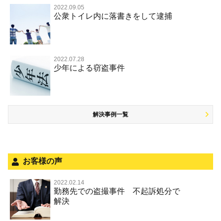
覚せい剤
不同意わいせつ（旧 強制わいせつ，準強制わいせつ）
公務執行妨害罪
裁判員裁判
2022.09.05
交通違反・交通事故 TOP
その他
事件のことを秘密にしたい
公衆トイレ内に落書きをして逮捕
強盗罪
危険ドラッグ
公然わいせつ罪，わいせつ物頒布等罪，淫行勧誘罪
殺人
司法取引・刑事免責
交通事故 交通違反と刑事事件
その他 TOP
被害届・告訴・告発されたら
窃盗罪
大麻
児童ポルノ リベンジポルノ
逮捕・監禁
取調べの注意点
自転車事故
ネット犯罪
自首・出頭したい
知的財産と刑事事件
麻薬及び向精神薬
痴漢
2022.07.28
暴行・傷害
少年事件の手続と特色
人身事故・死亡事故
少年による窃盗事件
児童虐待・保護責任者遺棄
恐喝
盗撮，のぞき行為
略取・誘拐・人身売買
少年事件の処分
無免許運転
住居侵入等
盗品売買・譲り受け等
被害者対応
ひき逃げ・当て逃げ
銃刀法違反
解決事例一覧
被害届・告訴・告発の不安や悩み
飲酒運転
ストーカー事件
法人と刑事事件（脱税関係，従業員逮捕，予防法務等）
危険運転行為等
犯罪収益移転防止法違反
面会・差し入れ
不正競争防止法
お客様の声
風営法・風適法違反
2022.02.14
勤務先での盗撮事件 不起訴処分で
文書偽造・偽造文書行使
解決
著作権法違反・商標法違反