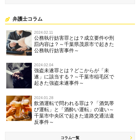
弁護士コラム
2024.02.11
公務執行妨害罪とは？成立要件や刑
罰内容は？～千葉県茂原市で起きた
公務執行妨害事件～
2024.02.04
強盗未遂罪とは？どこからが「未
遂」に該当する？～千葉市稲毛区で
起きた強盗未遂事件～
2024.01.28
飲酒運転で問われる罪は？「酒気帯
び運転」と「酒酔い運転」の違い～
千葉市中央区で起きた道路交通法違
反事件～
コラム一覧