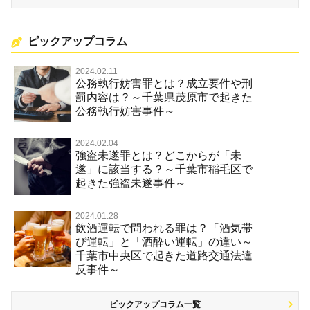
ピックアップコラム
2024.02.11
公務執行妨害罪とは？成立要件や刑
罰内容は？～千葉県茂原市で起きた
公務執行妨害事件～
2024.02.04
強盗未遂罪とは？どこからが「未
遂」に該当する？～千葉市稲毛区で
起きた強盗未遂事件～
2024.01.28
飲酒運転で問われる罪は？「酒気帯
び運転」と「酒酔い運転」の違い～
千葉市中央区で起きた道路交通法違
反事件～
ピックアップコラム一覧