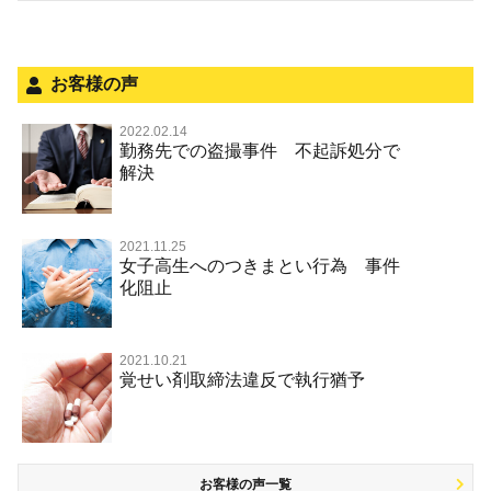
法人と刑事事件（脱税関係，従業員逮捕，予防法務等）
危険運転行為等
犯罪収益移転防止法違反
面会・差し入れ
不正競争防止法
お客様の声
風営法・風適法違反
2022.02.14
勤務先での盗撮事件 不起訴処分で
文書偽造・偽造文書行使
解決
著作権法違反・商標法違反
放火・失火
2021.11.25
女子高生へのつきまとい行為 事件
名誉棄損罪・侮辱
化阻止
2021.10.21
覚せい剤取締法違反で執行猶予
お客様の声一覧