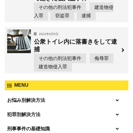
その他の刑法犯事件
建造物侵
入罪
窃盗罪
逮捕
2022年9月5日
公衆トイレ内に落書きをして逮
捕
その他の刑法犯事件
侮辱罪
建造物侵入罪
MENU
お悩み別解決方法
逮捕の不安や悩み
犯罪別解決方法
逮捕されたら
刑事事件の基礎知識
事件別－暴力事件