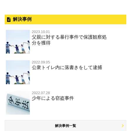
釈放してほしい
暴力事件 TOP
外国人事件の手続きと特色
事件別－性犯罪
保釈してほしい
過失致死・過失傷害
刑事裁判の概要・手続
解決事例
性犯罪 TOP
事件別－財産犯
無実・無罪を証明してほしい
器物損壊
公務員の逮捕・刑事事件
2023.10.01
淫行・援助交際（児童買春、淫行条例、児童福祉法違反）
示談で解決してほしい
財産犯 TOP
父親に対する暴行事件で保護観察処
事件別－薬物事件
脅迫・強要
控訴・上告
分を獲得
不同意性交等罪（旧 強制性交等罪，準強制性交等罪），
執行猶予にしてほしい
横領 背任
薬物事件 TOP
監護者性交等罪
事件別－交通違反・交通事故
業務妨害罪
国選弁護士と私選弁護士の違い
不起訴にしてほしい
詐欺（振り込め詐欺等特殊詐欺，電子計算機使用詐欺等）
覚せい剤
不同意わいせつ（旧 強制わいせつ，準強制わいせつ）
公務執行妨害罪
裁判員裁判
2022.09.05
交通違反・交通事故 TOP
その他
事件のことを秘密にしたい
公衆トイレ内に落書きをして逮捕
強盗罪
危険ドラッグ
公然わいせつ罪，わいせつ物頒布等罪，淫行勧誘罪
殺人
司法取引・刑事免責
交通事故 交通違反と刑事事件
その他 TOP
被害届・告訴・告発されたら
窃盗罪
大麻
児童ポルノ リベンジポルノ
逮捕・監禁
取調べの注意点
自転車事故
ネット犯罪
自首・出頭したい
知的財産と刑事事件
麻薬及び向精神薬
痴漢
2022.07.28
暴行・傷害
少年事件の手続と特色
人身事故・死亡事故
少年による窃盗事件
児童虐待・保護責任者遺棄
恐喝
盗撮，のぞき行為
略取・誘拐・人身売買
少年事件の処分
無免許運転
住居侵入等
盗品売買・譲り受け等
被害者対応
ひき逃げ・当て逃げ
銃刀法違反
解決事例一覧
被害届・告訴・告発の不安や悩み
飲酒運転
ストーカー事件