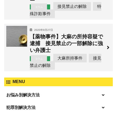
接見禁止の解除
特
コラム
殊詐欺事件
2020年9月27日
【薬物事件】大麻の所持容疑で
逮捕 接見禁止の一部解除に強
い弁護士
大麻所持事件
接見
コラム
禁止の解除
MENU
お悩み別解決方法
逮捕の不安や悩み
犯罪別解決方法
逮捕されたら