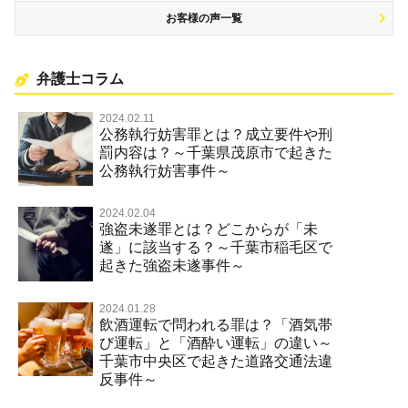
お客様の声一覧
弁護士コラム
2024.02.11
公務執行妨害罪とは？成立要件や刑
罰内容は？～千葉県茂原市で起きた
公務執行妨害事件～
2024.02.04
強盗未遂罪とは？どこからが「未
遂」に該当する？～千葉市稲毛区で
起きた強盗未遂事件～
2024.01.28
飲酒運転で問われる罪は？「酒気帯
び運転」と「酒酔い運転」の違い～
千葉市中央区で起きた道路交通法違
反事件～