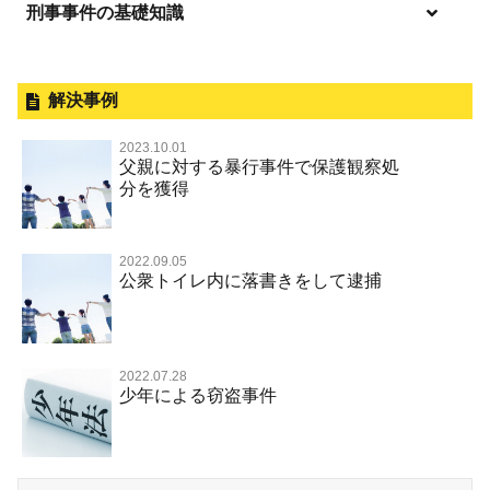
刑事事件の基礎知識
事件別－暴力事件
釈放してほしい
暴力事件 TOP
外国人事件の手続きと特色
事件別－性犯罪
保釈してほしい
過失致死・過失傷害
刑事裁判の概要・手続
解決事例
性犯罪 TOP
事件別－財産犯
無実・無罪を証明してほしい
器物損壊
公務員の逮捕・刑事事件
2023.10.01
淫行・援助交際（児童買春、淫行条例、児童福祉法違反）
示談で解決してほしい
財産犯 TOP
父親に対する暴行事件で保護観察処
事件別－薬物事件
脅迫・強要
控訴・上告
分を獲得
不同意性交等罪（旧 強制性交等罪，準強制性交等罪），
執行猶予にしてほしい
横領 背任
薬物事件 TOP
監護者性交等罪
事件別－交通違反・交通事故
業務妨害罪
国選弁護士と私選弁護士の違い
不起訴にしてほしい
詐欺（振り込め詐欺等特殊詐欺，電子計算機使用詐欺等）
覚せい剤
不同意わいせつ（旧 強制わいせつ，準強制わいせつ）
公務執行妨害罪
裁判員裁判
2022.09.05
交通違反・交通事故 TOP
その他
事件のことを秘密にしたい
公衆トイレ内に落書きをして逮捕
強盗罪
危険ドラッグ
公然わいせつ罪，わいせつ物頒布等罪，淫行勧誘罪
殺人
司法取引・刑事免責
交通事故 交通違反と刑事事件
その他 TOP
被害届・告訴・告発されたら
窃盗罪
大麻
児童ポルノ リベンジポルノ
逮捕・監禁
取調べの注意点
自転車事故
ネット犯罪
自首・出頭したい
知的財産と刑事事件
麻薬及び向精神薬
痴漢
2022.07.28
暴行・傷害
少年事件の手続と特色
人身事故・死亡事故
少年による窃盗事件
児童虐待・保護責任者遺棄
恐喝
盗撮，のぞき行為
略取・誘拐・人身売買
少年事件の処分
無免許運転
住居侵入等
盗品売買・譲り受け等
被害者対応
ひき逃げ・当て逃げ
銃刀法違反