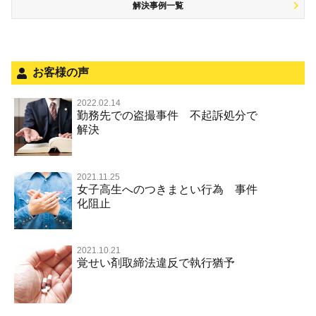
解決事例一覧
被害届・告訴・告発の不安や悩み
飲酒運転
ストーカー事件
法人と刑事事件（脱税関係，従業員逮捕，予防法務等）
危険運転行為等
犯罪収益移転防止法違反
面会・差し入れ
不正競争防止法
お客様の声
風営法・風適法違反
2022.02.14
勤務先での盗撮事件 不起訴処分で
文書偽造・偽造文書行使
解決
著作権法違反・商標法違反
放火・失火
2021.11.25
女子高生へのつきまとい行為 事件
名誉棄損罪・侮辱
化阻止
2021.10.21
覚せい剤取締法違反で執行猶予