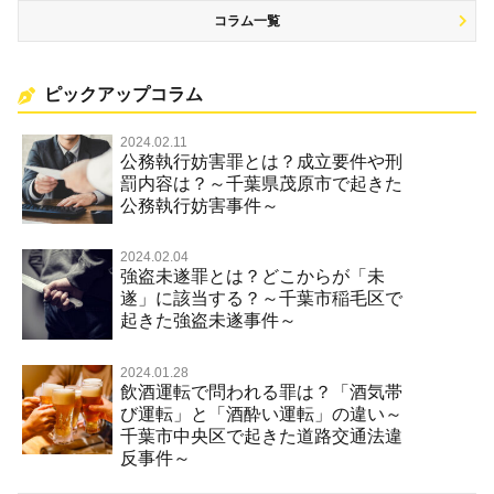
コラム一覧
ピックアップコラム
2024.02.11
公務執行妨害罪とは？成立要件や刑
罰内容は？～千葉県茂原市で起きた
公務執行妨害事件～
2024.02.04
強盗未遂罪とは？どこからが「未
遂」に該当する？～千葉市稲毛区で
起きた強盗未遂事件～
2024.01.28
飲酒運転で問われる罪は？「酒気帯
び運転」と「酒酔い運転」の違い～
千葉市中央区で起きた道路交通法違
反事件～