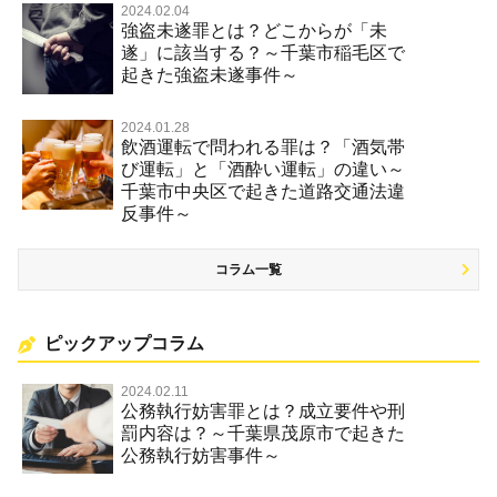
2024.02.04
強盗未遂罪とは？どこからが「未
遂」に該当する？～千葉市稲毛区で
起きた強盗未遂事件～
2024.01.28
飲酒運転で問われる罪は？「酒気帯
び運転」と「酒酔い運転」の違い～
千葉市中央区で起きた道路交通法違
反事件～
コラム一覧
ピックアップコラム
2024.02.11
公務執行妨害罪とは？成立要件や刑
罰内容は？～千葉県茂原市で起きた
公務執行妨害事件～