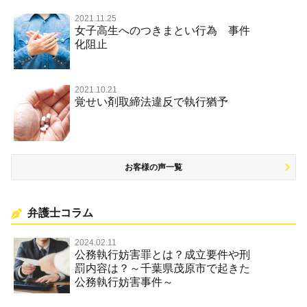
放火・失火
2021.11.25
女子高生へのつきまとい行為 事件
名誉棄損罪・侮辱
化阻止
2021.10.21
覚せい剤取締法違反で執行猶予
お客様の声一覧
弁護士コラム
2024.02.11
公務執行妨害罪とは？成立要件や刑
罰内容は？～千葉県茂原市で起きた
公務執行妨害事件～