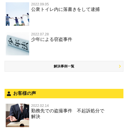
覚せい剤
不同意わいせつ（旧 強制わいせつ，準強制わいせつ）
公務執行妨害罪
裁判員裁判
2022.09.05
交通違反・交通事故 TOP
その他
事件のことを秘密にしたい
公衆トイレ内に落書きをして逮捕
強盗罪
危険ドラッグ
公然わいせつ罪，わいせつ物頒布等罪，淫行勧誘罪
殺人
司法取引・刑事免責
交通事故 交通違反と刑事事件
その他 TOP
被害届・告訴・告発されたら
窃盗罪
大麻
児童ポルノ リベンジポルノ
逮捕・監禁
取調べの注意点
自転車事故
ネット犯罪
自首・出頭したい
知的財産と刑事事件
麻薬及び向精神薬
痴漢
2022.07.28
暴行・傷害
少年事件の手続と特色
人身事故・死亡事故
少年による窃盗事件
児童虐待・保護責任者遺棄
恐喝
盗撮，のぞき行為
略取・誘拐・人身売買
少年事件の処分
無免許運転
住居侵入等
盗品売買・譲り受け等
被害者対応
ひき逃げ・当て逃げ
銃刀法違反
解決事例一覧
被害届・告訴・告発の不安や悩み
飲酒運転
ストーカー事件
法人と刑事事件（脱税関係，従業員逮捕，予防法務等）
危険運転行為等
犯罪収益移転防止法違反
面会・差し入れ
不正競争防止法
お客様の声
風営法・風適法違反
2022.02.14
勤務先での盗撮事件 不起訴処分で
文書偽造・偽造文書行使
解決
著作権法違反・商標法違反