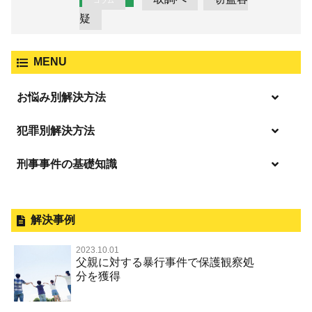
コラム
疑
MENU
お悩み別解決方法
逮捕の不安や悩み
犯罪別解決方法
逮捕されたら
刑事事件の基礎知識
事件別－暴力事件
釈放してほしい
暴力事件 TOP
外国人事件の手続きと特色
事件別－性犯罪
保釈してほしい
過失致死・過失傷害
刑事裁判の概要・手続
解決事例
性犯罪 TOP
事件別－財産犯
無実・無罪を証明してほしい
器物損壊
公務員の逮捕・刑事事件
2023.10.01
淫行・援助交際（児童買春、淫行条例、児童福祉法違反）
示談で解決してほしい
財産犯 TOP
父親に対する暴行事件で保護観察処
事件別－薬物事件
脅迫・強要
控訴・上告
分を獲得
不同意性交等罪（旧 強制性交等罪，準強制性交等罪），
執行猶予にしてほしい
横領 背任
薬物事件 TOP
監護者性交等罪
事件別－交通違反・交通事故
業務妨害罪
国選弁護士と私選弁護士の違い
不起訴にしてほしい
詐欺（振り込め詐欺等特殊詐欺，電子計算機使用詐欺等）