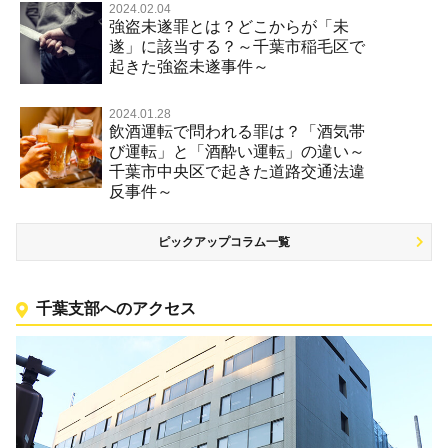
2024.02.04
強盗未遂罪とは？どこからが「未
遂」に該当する？～千葉市稲毛区で
起きた強盗未遂事件～
2024.01.28
飲酒運転で問われる罪は？「酒気帯
び運転」と「酒酔い運転」の違い～
千葉市中央区で起きた道路交通法違
反事件～
ピックアップコラム一覧
千葉支部へのアクセス