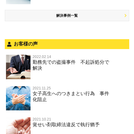
盗品売買・譲り受け等
被害者対応
ひき逃げ・当て逃げ
銃刀法違反
解決事例一覧
被害届・告訴・告発の不安や悩み
飲酒運転
ストーカー事件
法人と刑事事件（脱税関係，従業員逮捕，予防法務等）
危険運転行為等
犯罪収益移転防止法違反
面会・差し入れ
不正競争防止法
お客様の声
風営法・風適法違反
2022.02.14
勤務先での盗撮事件 不起訴処分で
文書偽造・偽造文書行使
解決
著作権法違反・商標法違反
放火・失火
2021.11.25
女子高生へのつきまとい行為 事件
名誉棄損罪・侮辱
化阻止
2021.10.21
覚せい剤取締法違反で執行猶予