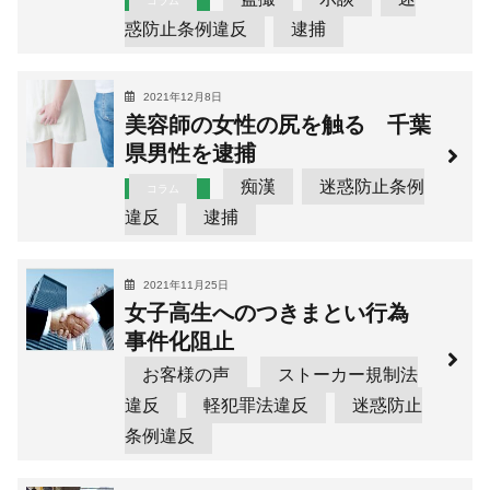
コラム
惑防止条例違反
逮捕
2021年12月8日
美容師の女性の尻を触る 千葉
県男性を逮捕
痴漢
迷惑防止条例
コラム
違反
逮捕
2021年11月25日
女子高生へのつきまとい行為
事件化阻止
お客様の声
ストーカー規制法
違反
軽犯罪法違反
迷惑防止
条例違反