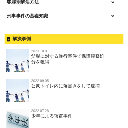
逮捕の不安や悩み
犯罪別解決方法
逮捕されたら
刑事事件の基礎知識
事件別－暴力事件
釈放してほしい
暴力事件 TOP
外国人事件の手続きと特色
事件別－性犯罪
保釈してほしい
過失致死・過失傷害
刑事裁判の概要・手続
解決事例
性犯罪 TOP
事件別－財産犯
無実・無罪を証明してほしい
器物損壊
公務員の逮捕・刑事事件
2023.10.01
淫行・援助交際（児童買春、淫行条例、児童福祉法違反）
示談で解決してほしい
財産犯 TOP
父親に対する暴行事件で保護観察処
事件別－薬物事件
脅迫・強要
控訴・上告
分を獲得
不同意性交等罪（旧 強制性交等罪，準強制性交等罪），
執行猶予にしてほしい
横領 背任
薬物事件 TOP
監護者性交等罪
事件別－交通違反・交通事故
業務妨害罪
国選弁護士と私選弁護士の違い
不起訴にしてほしい
詐欺（振り込め詐欺等特殊詐欺，電子計算機使用詐欺等）
覚せい剤
不同意わいせつ（旧 強制わいせつ，準強制わいせつ）
公務執行妨害罪
裁判員裁判
2022.09.05
交通違反・交通事故 TOP
その他
事件のことを秘密にしたい
公衆トイレ内に落書きをして逮捕
強盗罪
危険ドラッグ
公然わいせつ罪，わいせつ物頒布等罪，淫行勧誘罪
殺人
司法取引・刑事免責
交通事故 交通違反と刑事事件
その他 TOP
被害届・告訴・告発されたら
窃盗罪
大麻
児童ポルノ リベンジポルノ
逮捕・監禁
取調べの注意点
自転車事故
ネット犯罪
自首・出頭したい
知的財産と刑事事件
麻薬及び向精神薬
痴漢
2022.07.28
暴行・傷害
少年事件の手続と特色
人身事故・死亡事故
少年による窃盗事件
児童虐待・保護責任者遺棄
恐喝
盗撮，のぞき行為
略取・誘拐・人身売買
少年事件の処分
無免許運転
住居侵入等