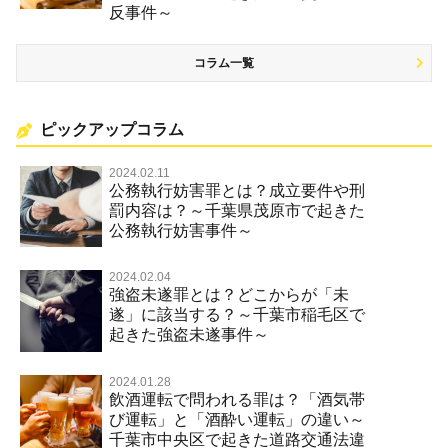
反事件～
コラム一覧
ピックアップコラム
2024.02.11
公務執行妨害罪とは？成立要件や刑
罰内容は？～千葉県茂原市で起きた
公務執行妨害事件～
2024.02.04
強盗未遂罪とは？どこからが「未
遂」に該当する？～千葉市稲毛区で
起きた強盗未遂事件～
2024.01.28
飲酒運転で問われる罪は？「酒気帯
び運転」と「酒酔い運転」の違い～
千葉市中央区で起きた道路交通法違