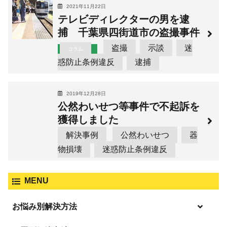
2021年11月22日
テレビディレクターの男を逮
捕 千葉県四街道市の盗撮事件
盗撮
示談
迷
コラム
惑防止条例違反
逮捕
2019年12月28日
公然わいせつ等事件で不起訴を
獲得しました
解決事例
公然わいせつ
器
物損壊
迷惑防止条例違反
MENU
お悩み別解決方法