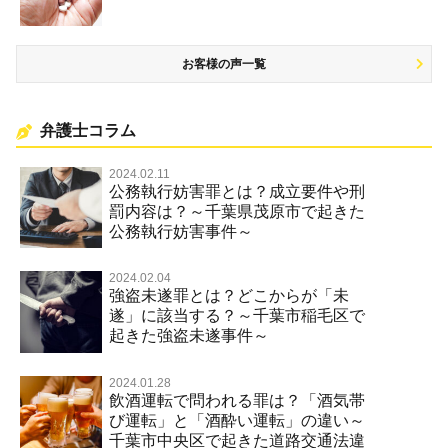
お客様の声一覧
弁護士コラム
2024.02.11
公務執行妨害罪とは？成立要件や刑
罰内容は？～千葉県茂原市で起きた
公務執行妨害事件～
2024.02.04
強盗未遂罪とは？どこからが「未
遂」に該当する？～千葉市稲毛区で
起きた強盗未遂事件～
2024.01.28
飲酒運転で問われる罪は？「酒気帯
び運転」と「酒酔い運転」の違い～
千葉市中央区で起きた道路交通法違