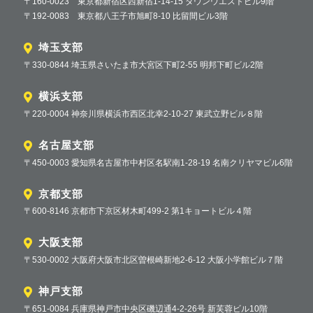
〒160-0023 東京都新宿区西新宿1-14-15 タウンウエストビル9階
〒192-0083 東京都八王子市旭町8-10 比留間ビル3階
埼玉支部
〒330-0844 埼玉県さいたま市大宮区下町2-55 明邦下町ビル2階
横浜支部
〒220-0004 神奈川県横浜市西区北幸2-10-27 東武立野ビル８階
名古屋支部
〒450-0003 愛知県名古屋市中村区名駅南1-28-19 名南クリヤマビル6階
京都支部
〒600-8146 京都市下京区材木町499-2 第1キョートビル４階
大阪支部
〒530-0002 大阪府大阪市北区曽根崎新地2-6-12 大阪小学館ビル７階
神戸支部
〒651-0084 兵庫県神戸市中央区磯辺通4-2-26号 新芙蓉ビル10階