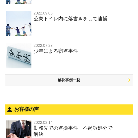
事件別－交通違反・交通事故
業務妨害罪
国選弁護士と私選弁護士の違い
不起訴にしてほしい
詐欺（振り込め詐欺等特殊詐欺，電子計算機使用詐欺等）
覚せい剤
不同意わいせつ（旧 強制わいせつ，準強制わいせつ）
公務執行妨害罪
裁判員裁判
2022.09.05
交通違反・交通事故 TOP
その他
事件のことを秘密にしたい
公衆トイレ内に落書きをして逮捕
強盗罪
危険ドラッグ
公然わいせつ罪，わいせつ物頒布等罪，淫行勧誘罪
殺人
司法取引・刑事免責
交通事故 交通違反と刑事事件
その他 TOP
被害届・告訴・告発されたら
窃盗罪
大麻
児童ポルノ リベンジポルノ
逮捕・監禁
取調べの注意点
自転車事故
ネット犯罪
自首・出頭したい
知的財産と刑事事件
麻薬及び向精神薬
痴漢
2022.07.28
暴行・傷害
少年事件の手続と特色
人身事故・死亡事故
少年による窃盗事件
児童虐待・保護責任者遺棄
恐喝
盗撮，のぞき行為
略取・誘拐・人身売買
少年事件の処分
無免許運転
住居侵入等
盗品売買・譲り受け等
被害者対応
ひき逃げ・当て逃げ
銃刀法違反
解決事例一覧
被害届・告訴・告発の不安や悩み
飲酒運転
ストーカー事件
法人と刑事事件（脱税関係，従業員逮捕，予防法務等）
危険運転行為等
犯罪収益移転防止法違反
面会・差し入れ
不正競争防止法
お客様の声
風営法・風適法違反
2022.02.14
勤務先での盗撮事件 不起訴処分で
文書偽造・偽造文書行使
解決