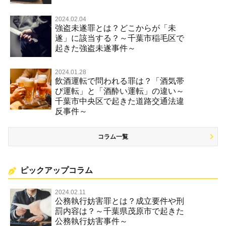
2024.02.04
強盗未遂罪とは？どこからが「未
遂」に該当する？～千葉市稲毛区で
起きた強盗未遂事件～
2024.01.28
飲酒運転で問われる罪は？「酒気帯
び運転」と「酒酔い運転」の違い～
千葉市中央区で起きた道路交通法違
反事件～
コラム一覧
ピックアップコラム
2024.02.11
公務執行妨害罪とは？成立要件や刑
罰内容は？～千葉県茂原市で起きた
公務執行妨害事件～