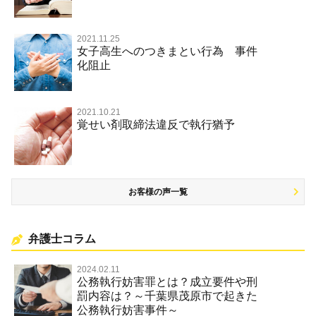
著作権法違反・商標法違反
放火・失火
2021.11.25
女子高生へのつきまとい行為 事件
名誉棄損罪・侮辱
化阻止
2021.10.21
覚せい剤取締法違反で執行猶予
お客様の声一覧
弁護士コラム
2024.02.11
公務執行妨害罪とは？成立要件や刑
罰内容は？～千葉県茂原市で起きた
公務執行妨害事件～