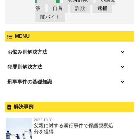
コラム
渉
自首
詐欺
逮捕
闇バイト
MENU
お悩み別解決方法
逮捕の不安や悩み
犯罪別解決方法
逮捕されたら
刑事事件の基礎知識
事件別－暴力事件
釈放してほしい
暴力事件 TOP
外国人事件の手続きと特色
事件別－性犯罪
保釈してほしい
過失致死・過失傷害
刑事裁判の概要・手続
解決事例
性犯罪 TOP
事件別－財産犯
無実・無罪を証明してほしい
器物損壊
公務員の逮捕・刑事事件
2023.10.01
淫行・援助交際（児童買春、淫行条例、児童福祉法違反）
示談で解決してほしい
財産犯 TOP
父親に対する暴行事件で保護観察処
事件別－薬物事件
脅迫・強要
控訴・上告
分を獲得
不同意性交等罪（旧 強制性交等罪，準強制性交等罪），
執行猶予にしてほしい
横領 背任
薬物事件 TOP
監護者性交等罪