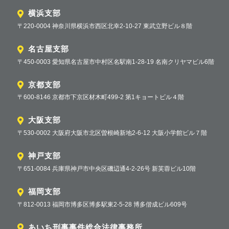
横浜支部
〒220-0004 神奈川県横浜市西区北幸2-10-27 東武立野ビル８階
名古屋支部
〒450-0003 愛知県名古屋市中村区名駅南1-28-19 名南クリヤマビル6階
京都支部
〒600-8146 京都市下京区材木町499-2 第1キョートビル４階
大阪支部
〒530-0002 大阪府大阪市北区曽根崎新地2-6-12 大阪小学館ビル７階
神戸支部
〒651-0084 兵庫県神戸市中央区磯辺通4-2-26号 新芙蓉ビル10階
福岡支部
〒812-0013 福岡市博多区博多駅東2-5-28 博多偕成ビル609号
あいち刑事事件総合法律事務所