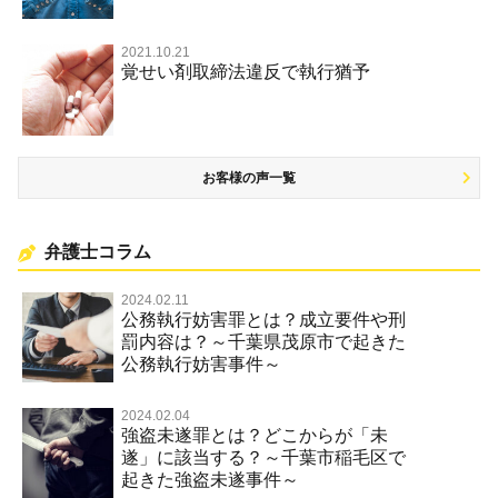
2021.10.21
覚せい剤取締法違反で執行猶予
お客様の声一覧
弁護士コラム
2024.02.11
公務執行妨害罪とは？成立要件や刑
罰内容は？～千葉県茂原市で起きた
公務執行妨害事件～
2024.02.04
強盗未遂罪とは？どこからが「未
遂」に該当する？～千葉市稲毛区で
起きた強盗未遂事件～