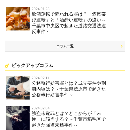
2024.01.28
飲酒運転で問われる罪は？「酒気帯
び運転」と「酒酔い運転」の違い～
千葉市中央区で起きた道路交通法違
反事件～
コラム一覧
ピックアップコラム
2024.02.11
公務執行妨害罪とは？成立要件や刑
罰内容は？～千葉県茂原市で起きた
公務執行妨害事件～
2024.02.04
強盗未遂罪とは？どこからが「未
遂」に該当する？～千葉市稲毛区で
起きた強盗未遂事件～