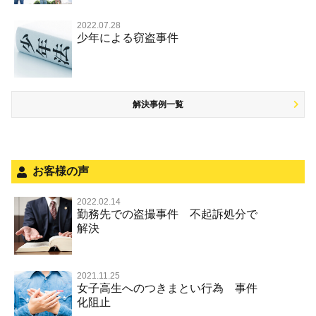
逮捕・監禁
取調べの注意点
自転車事故
ネット犯罪
自首・出頭したい
知的財産と刑事事件
麻薬及び向精神薬
痴漢
2022.07.28
暴行・傷害
少年事件の手続と特色
人身事故・死亡事故
少年による窃盗事件
児童虐待・保護責任者遺棄
恐喝
盗撮，のぞき行為
略取・誘拐・人身売買
少年事件の処分
無免許運転
住居侵入等
盗品売買・譲り受け等
被害者対応
ひき逃げ・当て逃げ
銃刀法違反
解決事例一覧
被害届・告訴・告発の不安や悩み
飲酒運転
ストーカー事件
法人と刑事事件（脱税関係，従業員逮捕，予防法務等）
危険運転行為等
犯罪収益移転防止法違反
面会・差し入れ
不正競争防止法
お客様の声
風営法・風適法違反
2022.02.14
勤務先での盗撮事件 不起訴処分で
文書偽造・偽造文書行使
解決
著作権法違反・商標法違反
放火・失火
2021.11.25
女子高生へのつきまとい行為 事件
名誉棄損罪・侮辱
化阻止