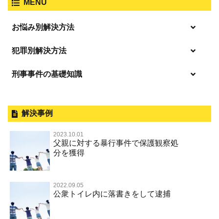
MENU
お悩み別解決方法
逮捕の不安や悩み
犯罪別解決方法
逮捕されたら
刑事事件の基礎知識
事件別－暴力事件
釈放してほしい
暴力事件 TOP
外国人事件の手続きと特色
事件別－性犯罪
保釈してほしい
過失致死・過失傷害
刑事裁判の概要・手続
解決事例
性犯罪 TOP
事件別－財産犯
無実・無罪を証明してほしい
器物損壊
公務員の逮捕・刑事事件
2023.10.01
淫行・援助交際（児童買春、淫行条例、児童福祉法違反）
示談で解決してほしい
財産犯 TOP
父親に対する暴行事件で保護観察処
事件別－薬物事件
脅迫・強要
控訴・上告
分を獲得
不同意性交等罪（旧 強制性交等罪，準強制性交等罪），
執行猶予にしてほしい
横領 背任
薬物事件 TOP
監護者性交等罪
事件別－交通違反・交通事故
業務妨害罪
国選弁護士と私選弁護士の違い
不起訴にしてほしい
詐欺（振り込め詐欺等特殊詐欺，電子計算機使用詐欺等）
覚せい剤
不同意わいせつ（旧 強制わいせつ，準強制わいせつ）
公務執行妨害罪
裁判員裁判
2022.09.05
交通違反・交通事故 TOP
その他
事件のことを秘密にしたい
公衆トイレ内に落書きをして逮捕
強盗罪
危険ドラッグ
公然わいせつ罪，わいせつ物頒布等罪，淫行勧誘罪
殺人
司法取引・刑事免責
交通事故 交通違反と刑事事件
その他 TOP
被害届・告訴・告発されたら
窃盗罪
大麻
児童ポルノ リベンジポルノ