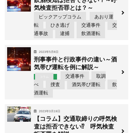
飲酒検知は拒否できない？～呼
気検査拒否罪とは？～
ピックアップコラム
あおり運
転
ひき逃げ
交通事件
交
通事故
逮捕
飲酒運転
2023年5月8日
刑事事件と行政事件の違い～酒
気帯び運転を例に解説～
交通事件
取調
コラム
べ
捜査
酒気帯び運転
飲
酒運転
2023年3月19日
【コラム】交通取締りの呼気検
査は拒否できない⁉ 呼気検査