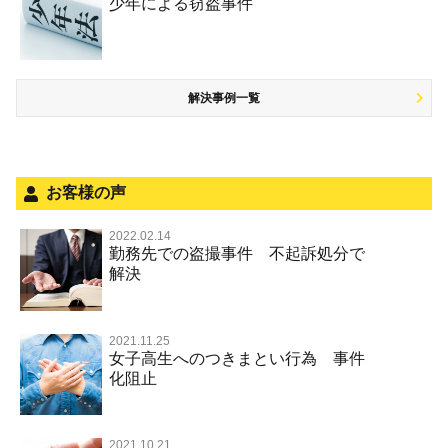
少年による窃盗事件
児童虐待・保護責任者遺棄
恐喝
盗撮，のぞき行為
略取・誘拐・人身売買
少年事件の処分
無免許運転
住居侵入等
盗品売買・譲り受け等
被害者対応
ひき逃げ・当て逃げ
銃刀法違反
解決事例一覧
被害届・告訴・告発の不安や悩み
飲酒運転
ストーカー事件
法人と刑事事件（脱税関係，従業員逮捕，予防法務等）
危険運転行為等
犯罪収益移転防止法違反
面会・差し入れ
不正競争防止法
お客様の声
風営法・風適法違反
2022.02.14
勤務先での盗撮事件 不起訴処分で
文書偽造・偽造文書行使
解決
著作権法違反・商標法違反
放火・失火
2021.11.25
女子高生へのつきまとい行為 事件
名誉棄損罪・侮辱
化阻止
2021.10.21