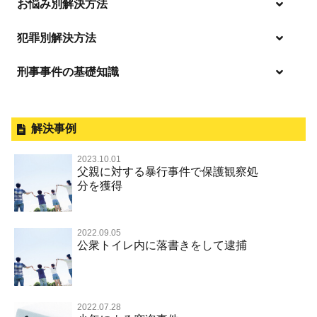
お悩み別解決方法
逮捕の不安や悩み
犯罪別解決方法
逮捕されたら
刑事事件の基礎知識
事件別－暴力事件
釈放してほしい
暴力事件 TOP
外国人事件の手続きと特色
事件別－性犯罪
保釈してほしい
過失致死・過失傷害
刑事裁判の概要・手続
解決事例
性犯罪 TOP
事件別－財産犯
無実・無罪を証明してほしい
器物損壊
公務員の逮捕・刑事事件
2023.10.01
淫行・援助交際（児童買春、淫行条例、児童福祉法違反）
示談で解決してほしい
財産犯 TOP
父親に対する暴行事件で保護観察処
事件別－薬物事件
脅迫・強要
控訴・上告
分を獲得
不同意性交等罪（旧 強制性交等罪，準強制性交等罪），
執行猶予にしてほしい
横領 背任
薬物事件 TOP
監護者性交等罪
事件別－交通違反・交通事故
業務妨害罪
国選弁護士と私選弁護士の違い
不起訴にしてほしい
詐欺（振り込め詐欺等特殊詐欺，電子計算機使用詐欺等）
覚せい剤
不同意わいせつ（旧 強制わいせつ，準強制わいせつ）
公務執行妨害罪
裁判員裁判
2022.09.05
交通違反・交通事故 TOP
その他
事件のことを秘密にしたい
公衆トイレ内に落書きをして逮捕
強盗罪
危険ドラッグ
公然わいせつ罪，わいせつ物頒布等罪，淫行勧誘罪
殺人
司法取引・刑事免責
交通事故 交通違反と刑事事件
その他 TOP
被害届・告訴・告発されたら
窃盗罪
大麻
児童ポルノ リベンジポルノ
逮捕・監禁
取調べの注意点
自転車事故
ネット犯罪
自首・出頭したい
知的財産と刑事事件
麻薬及び向精神薬
痴漢
2022.07.28
暴行・傷害
少年事件の手続と特色
人身事故・死亡事故