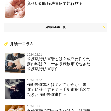
覚せい剤取締法違反で執行猶予
お客様の声一覧
弁護士コラム
2024.02.11
公務執行妨害罪とは？成立要件や刑
罰内容は？～千葉県茂原市で起きた
公務執行妨害事件～
2024.02.04
強盗未遂罪とは？どこからが「未
遂」に該当する？～千葉市稲毛区で
起きた強盗未遂事件～
2024.01.28
飲酒運転で問われる罪は？「酒気帯