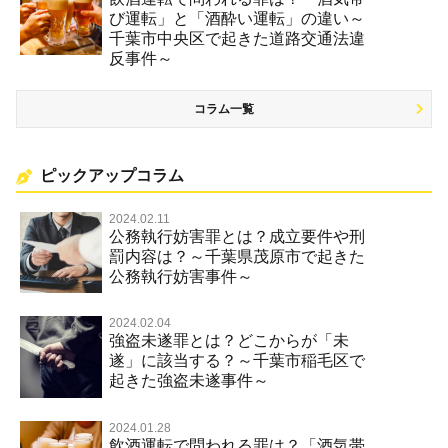
び運転」と「酒酔い運転」の違い～
千葉市中央区で起きた道路交通法違
反事件～
コラム一覧
ピックアップコラム
2024.02.11
公務執行妨害罪とは？成立要件や刑
罰内容は？～千葉県茂原市で起きた
公務執行妨害事件～
2024.02.04
強盗未遂罪とは？どこからが「未
遂」に該当する？～千葉市稲毛区で
起きた強盗未遂事件～
2024.01.28
飲酒運転で問われる罪は？「酒気帯