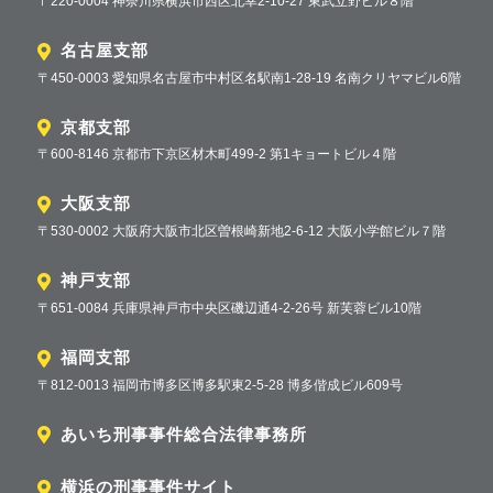
〒220-0004 神奈川県横浜市西区北幸2-10-27 東武立野ビル８階
名古屋支部
〒450-0003 愛知県名古屋市中村区名駅南1-28-19 名南クリヤマビル6階
京都支部
〒600-8146 京都市下京区材木町499-2 第1キョートビル４階
大阪支部
〒530-0002 大阪府大阪市北区曽根崎新地2-6-12 大阪小学館ビル７階
神戸支部
〒651-0084 兵庫県神戸市中央区磯辺通4-2-26号 新芙蓉ビル10階
福岡支部
〒812-0013 福岡市博多区博多駅東2-5-28 博多偕成ビル609号
あいち刑事事件総合法律事務所
横浜の刑事事件サイト