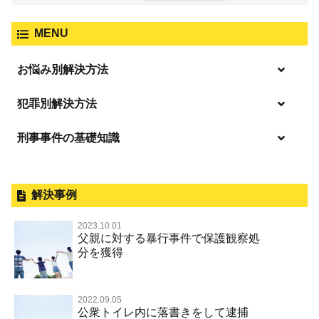
MENU
お悩み別解決方法
逮捕の不安や悩み
犯罪別解決方法
逮捕されたら
刑事事件の基礎知識
事件別－暴力事件
釈放してほしい
暴力事件 TOP
外国人事件の手続きと特色
事件別－性犯罪
保釈してほしい
過失致死・過失傷害
刑事裁判の概要・手続
解決事例
性犯罪 TOP
事件別－財産犯
無実・無罪を証明してほしい
器物損壊
公務員の逮捕・刑事事件
2023.10.01
淫行・援助交際（児童買春、淫行条例、児童福祉法違反）
示談で解決してほしい
財産犯 TOP
父親に対する暴行事件で保護観察処
事件別－薬物事件
脅迫・強要
控訴・上告
分を獲得
不同意性交等罪（旧 強制性交等罪，準強制性交等罪），
執行猶予にしてほしい
横領 背任
薬物事件 TOP
監護者性交等罪
事件別－交通違反・交通事故
業務妨害罪
国選弁護士と私選弁護士の違い
不起訴にしてほしい
詐欺（振り込め詐欺等特殊詐欺，電子計算機使用詐欺等）
覚せい剤
不同意わいせつ（旧 強制わいせつ，準強制わいせつ）
公務執行妨害罪
裁判員裁判
2022.09.05
交通違反・交通事故 TOP
その他
事件のことを秘密にしたい
公衆トイレ内に落書きをして逮捕
強盗罪