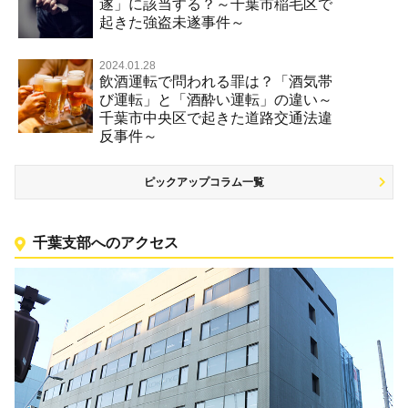
遂」に該当する？～千葉市稲毛区で
起きた強盗未遂事件～
2024.01.28
飲酒運転で問われる罪は？「酒気帯
び運転」と「酒酔い運転」の違い～
千葉市中央区で起きた道路交通法違
反事件～
ピックアップコラム一覧
千葉支部へのアクセス