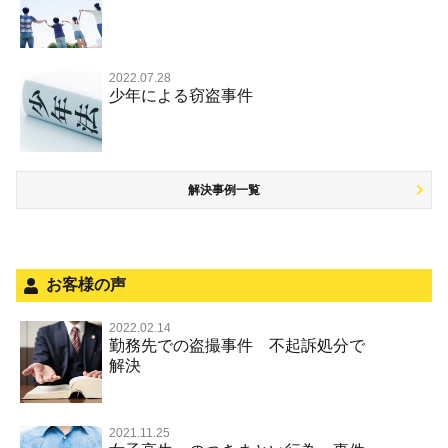
危険ドラッグ
公然わいせつ罪，わいせつ物頒布等罪，淫行勧誘罪
殺人
司法取引・刑事免責
交通事故 交通違反と刑事事件
その他 TOP
被害届・告訴・告発されたら
窃盗罪
大麻
児童ポルノ リベンジポルノ
逮捕・監禁
取調べの注意点
自転車事故
ネット犯罪
自首・出頭したい
知的財産と刑事事件
麻薬及び向精神薬
痴漢
2022.07.28
暴行・傷害
少年事件の手続と特色
人身事故・死亡事故
少年による窃盗事件
児童虐待・保護責任者遺棄
恐喝
盗撮，のぞき行為
略取・誘拐・人身売買
少年事件の処分
無免許運転
住居侵入等
盗品売買・譲り受け等
被害者対応
ひき逃げ・当て逃げ
銃刀法違反
解決事例一覧
被害届・告訴・告発の不安や悩み
飲酒運転
ストーカー事件
法人と刑事事件（脱税関係，従業員逮捕，予防法務等）
危険運転行為等
犯罪収益移転防止法違反
面会・差し入れ
不正競争防止法
お客様の声
風営法・風適法違反
2022.02.14
勤務先での盗撮事件 不起訴処分で
文書偽造・偽造文書行使
解決
著作権法違反・商標法違反
放火・失火
2021.11.25