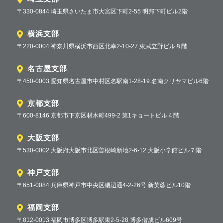
〒330-0844 埼玉県さいたま市大宮区下町2-55 明邦下町ビル2階
横浜支部
〒220-0004 神奈川県横浜市西区北幸2-10-27 東武立野ビル８階
名古屋支部
〒450-0003 愛知県名古屋市中村区名駅南1-28-19 名南クリヤマビル6階
京都支部
〒600-8146 京都市下京区材木町499-2 第1キョートビル４階
大阪支部
〒530-0002 大阪府大阪市北区曽根崎新地2-6-12 大阪小学館ビル７階
神戸支部
〒651-0084 兵庫県神戸市中央区磯辺通4-2-26号 新芙蓉ビル10階
福岡支部
〒812-0013 福岡市博多区博多駅東2-5-28 博多偕成ビル609号