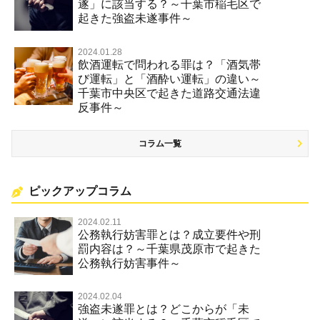
遂」に該当する？～千葉市稲毛区で
起きた強盗未遂事件～
2024.01.28
飲酒運転で問われる罪は？「酒気帯
び運転」と「酒酔い運転」の違い～
千葉市中央区で起きた道路交通法違
反事件～
コラム一覧
ピックアップコラム
2024.02.11
公務執行妨害罪とは？成立要件や刑
罰内容は？～千葉県茂原市で起きた
公務執行妨害事件～
2024.02.04
強盗未遂罪とは？どこからが「未