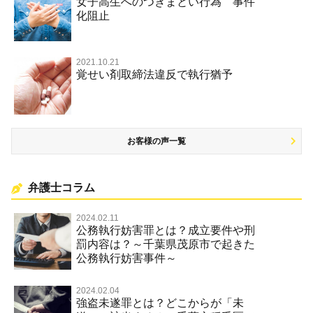
女子高生へのつきまとい行為 事件
名誉棄損罪・侮辱
化阻止
2021.10.21
覚せい剤取締法違反で執行猶予
お客様の声一覧
弁護士コラム
2024.02.11
公務執行妨害罪とは？成立要件や刑
罰内容は？～千葉県茂原市で起きた
公務執行妨害事件～
2024.02.04
強盗未遂罪とは？どこからが「未