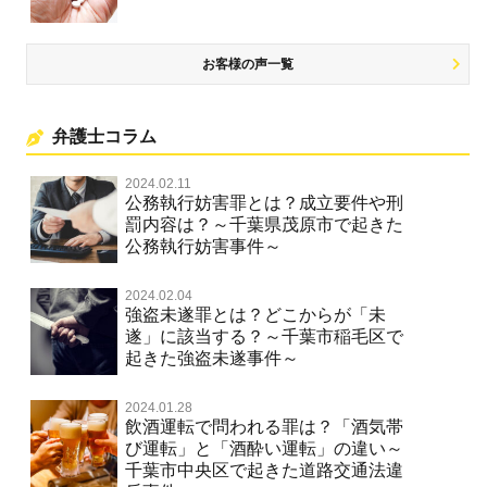
お客様の声一覧
弁護士コラム
2024.02.11
公務執行妨害罪とは？成立要件や刑
罰内容は？～千葉県茂原市で起きた
公務執行妨害事件～
2024.02.04
強盗未遂罪とは？どこからが「未
遂」に該当する？～千葉市稲毛区で
起きた強盗未遂事件～
2024.01.28
飲酒運転で問われる罪は？「酒気帯
び運転」と「酒酔い運転」の違い～
千葉市中央区で起きた道路交通法違