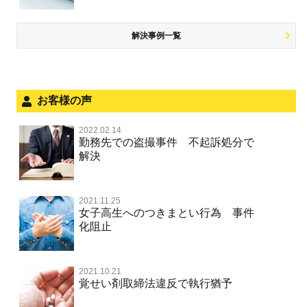
盗品売買・譲り受け等
被害者対応
ひき逃げ・当て逃げ
銃刀法違反
児童虐待・保護責任者遺棄
解決事例一覧
被害届・告訴・告発の不安や悩み
飲酒運転
ストーカー事件
法人と刑事事件（脱税関係，従業員逮捕，予防法務等）
危険運転行為等
犯罪収益移転防止法違反
文書偽造・偽造文書行使
面会・差し入れ
お客様の声
不正競争防止法
風営法・風適法違反
2022.02.14
不正競争防止法
勤務先での盗撮事件 不起訴処分で
文書偽造・偽造文書行使
解決
著作権法違反・商標法違反
住居侵入等
2021.11.25
放火・失火
女子高生へのつきまとい行為 事件
化阻止
名誉棄損罪・侮辱
名誉棄損・侮辱
2021.10.21
覚せい剤取締法違反で執行猶予