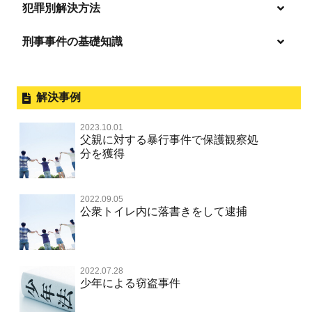
逮捕・監禁
放火・失火
恐喝
逮捕の不安や悩み
犯罪別解決方法
無免許運転
逮捕されたら
淫行・援助交際
刑事事件の基礎知識
事件別－暴力事件
危険ドラッグ
釈放してほしい
略取・誘拐・人身売買
犯罪収益移転防止法違反
横領 背任
暴力事件 TOP
外国人事件の手続きと特色
事件別－性犯罪
飲酒運転
保釈してほしい
公然わいせつ，わいせつ物頒布，淫
過失致死・過失傷害
刑事裁判の概要・手続
解決事例
行勧誘罪
性犯罪 TOP
事件別－財産犯
無実・無罪を証明してほしい
器物損壊
ストーカー事件
盗品売買・譲り受け等
器物損壊
公務員の逮捕・刑事事件
2023.10.01
淫行・援助交際（児童買春、淫行条例、児童福祉法違反）
示談で解決してほしい
財産犯 TOP
危険運転行為等
父親に対する暴行事件で保護観察処
事件別－薬物事件
脅迫・強要
児童ポルノ・リベンジポルノ
控訴・上告
分を獲得
不同意性交等罪（旧 強制性交等罪，準強制性交等罪），
執行猶予にしてほしい
横領 背任
薬物事件 TOP
監護者性交等罪
業務妨害
ネット犯罪
事件別－交通違反・交通事故
業務妨害罪
国選弁護士と私選弁護士の違い
不起訴にしてほしい
詐欺（振り込め詐欺等特殊詐欺，電子計算機使用詐欺等）
覚せい剤
自転車事故
不同意わいせつ（旧 強制わいせつ，準強制わいせつ）
公務執行妨害罪
2022.09.05
裁判員裁判
交通違反・交通事故 TOP
その他
事件のことを秘密にしたい
公衆トイレ内に落書きをして逮捕
強盗罪
危険ドラッグ
公然わいせつ罪，わいせつ物頒布等罪，淫行勧誘罪
殺人
司法取引・刑事免責
交通事故 交通違反と刑事事件
公務執行妨害
銃刀法違反
その他 TOP
被害届・告訴・告発されたら
窃盗罪
大麻
児童ポルノ リベンジポルノ
逮捕・監禁
取調べの注意点
自転車事故
ネット犯罪
自首・出頭したい
知的財産と刑事事件
2022.07.28
麻薬及び向精神薬
痴漢
暴行・傷害
少年事件の手続と特色
人身事故・死亡事故
少年による窃盗事件
風営法・風適法違反
児童虐待・保護責任者遺棄
恐喝
盗撮，のぞき行為
略取・誘拐・人身売買
少年事件の処分
無免許運転
住居侵入等