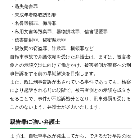
・過失傷害罪
・未成年者略取誘拐罪
・名誉毀損罪、侮辱罪
・私用文書等毀棄罪、器物損壊罪、信書隠匿罪
・信書開封罪、秘密漏示罪
・親族間の窃盗罪、詐欺罪、横領罪など
自転車事故で弁護依頼を受けた弁護士は、まずは、被害者
側との示談交渉に向けて働きかけ、被害者側が警察への刑
事告訴をする前の早期解決を目指します。
また、既に刑事告訴が出されている事件であっても、検察
により起訴される前の段階で、被害者側との示談を成立さ
せることで、事件が不起訴処分となり、刑事処罰を受ける
ことのないよう、弁護士が尽力いたします。
親告罪に強い弁護士
まずは、自転車事故が発生してから、できるだけ早期の段