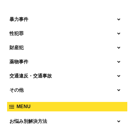
暴力事件
性犯罪
暴行・傷害
財産犯
痴漢
殺人
薬物事件
窃盗
盗撮・のぞき
交通違反・交通事故
覚せい剤
過失致死傷・過失傷害
強盗
その他
人身事故・死亡事故
強制わいせつ、準強制わいせつ
大麻取締法違反
MENU
脅迫・強要
著作権法違反
詐欺
ひき逃げ・当て逃げ
お悩み別解決方法
強姦・準強姦
麻薬及び向精神薬