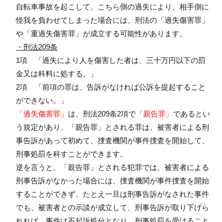
自転車事故を起こして、こちら側の過失により、相手側に
怪我を負わせてしまった場合には、刑法の「過失傷害罪」
や「重過失傷害罪」が成立する可能性があります。
・刑法209条
1項 「過失により人を傷害した者は、三十万円以下の罰
金又は科料に処する。」
2項 「前項の罪は、告訴がなければ公訴を提起すること
ができない。」
「過失傷害罪」
は、刑法209条2項で
「親告罪」
であるとい
う規定があり、「親告罪」とされる罪は、被害者による刑
事告訴があって初めて、捜査機関が事件捜査を開始して、
刑事処罰を科すことができます。
逆を言うと、「親告罪」とされる犯罪では、被害者による
刑事告訴がなかった場合には、捜査機関が事件捜査を開始
することができず、たとえ一旦は刑事告訴がなされた事件
でも、被害者との示談が成立して、刑事告訴が取り下げら
れれば、事件は不起訴処分となり、刑事処罰を受けること