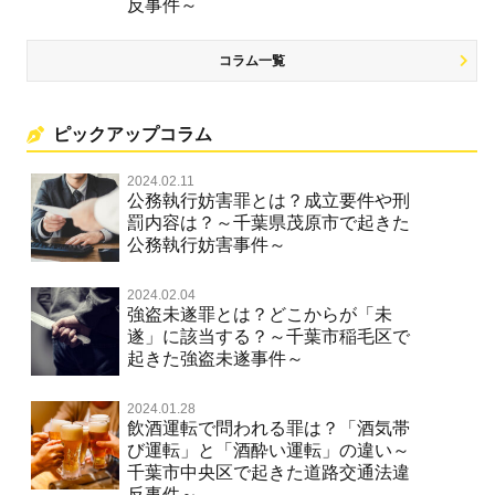
反事件～
コラム一覧
ピックアップコラム
2024.02.11
公務執行妨害罪とは？成立要件や刑
罰内容は？～千葉県茂原市で起きた
公務執行妨害事件～
2024.02.04
強盗未遂罪とは？どこからが「未
遂」に該当する？～千葉市稲毛区で
起きた強盗未遂事件～
2024.01.28
飲酒運転で問われる罪は？「酒気帯
び運転」と「酒酔い運転」の違い～
千葉市中央区で起きた道路交通法違
反事件～