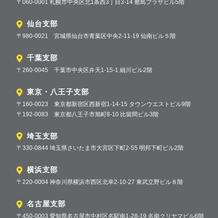
〒060-0001 札幌市中央区北1条西3丁目3-14 敷島プラザビル5階
仙台支部
〒980-0021 宮城県仙台市青葉区中央2-11-19 仙南ビル５階
千葉支部
〒260-0045 千葉市中央区弁天1-15-1 細川ビル2階
東京・八王子支部
〒160-0023 東京都新宿区西新宿1-14-15 タウンウエストビル9階
〒192-0083 東京都八王子市旭町8-10 比留間ビル3階
埼玉支部
〒330-0844 埼玉県さいたま市大宮区下町2-55 明邦下町ビル2階
横浜支部
〒220-0004 神奈川県横浜市西区北幸2-10-27 東武立野ビル８階
名古屋支部
〒450-0003 愛知県名古屋市中村区名駅南1-28-19 名南クリヤマビル6階