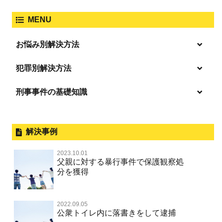
強制わいせつ、準強制わいせつ
大麻取締法違反
MENU
脅迫・強要
著作権法違反
詐欺
ひき逃げ・当て逃げ
お悩み別解決方法
強姦・準強姦
麻薬及び向精神薬
逮捕・監禁
放火・失火
恐喝
逮捕の不安や悩み
犯罪別解決方法
無免許運転
逮捕されたら
淫行・援助交際
刑事事件の基礎知識
事件別－暴力事件
危険ドラッグ
釈放してほしい
略取・誘拐・人身売買
犯罪収益移転防止法違反
横領 背任
暴力事件 TOP
外国人事件の手続きと特色
事件別－性犯罪
飲酒運転
保釈してほしい
公然わいせつ，わいせつ物頒布，淫
過失致死・過失傷害
刑事裁判の概要・手続
解決事例
行勧誘罪
性犯罪 TOP
事件別－財産犯
無実・無罪を証明してほしい
器物損壊
ストーカー事件
盗品売買・譲り受け等
器物損壊
公務員の逮捕・刑事事件
2023.10.01
淫行・援助交際（児童買春、淫行条例、児童福祉法違反）
示談で解決してほしい
財産犯 TOP
危険運転行為等
父親に対する暴行事件で保護観察処
事件別－薬物事件
脅迫・強要
児童ポルノ・リベンジポルノ
控訴・上告
分を獲得
不同意性交等罪（旧 強制性交等罪，準強制性交等罪），
執行猶予にしてほしい
横領 背任
薬物事件 TOP
監護者性交等罪
業務妨害
ネット犯罪
事件別－交通違反・交通事故
業務妨害罪
国選弁護士と私選弁護士の違い
不起訴にしてほしい
詐欺（振り込め詐欺等特殊詐欺，電子計算機使用詐欺等）
覚せい剤
自転車事故
不同意わいせつ（旧 強制わいせつ，準強制わいせつ）
公務執行妨害罪
2022.09.05
裁判員裁判
交通違反・交通事故 TOP
その他
事件のことを秘密にしたい
公衆トイレ内に落書きをして逮捕
強盗罪
危険ドラッグ
公然わいせつ罪，わいせつ物頒布等罪，淫行勧誘罪