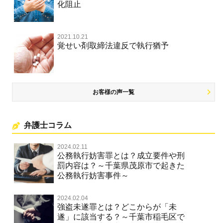
化阻止
名誉棄損罪・侮辱
名誉棄損・侮辱
2021.10.21
覚せい剤取締法違反で執行猶予
お客様の声一覧
弁護士コラム
2024.02.11
公務執行妨害罪とは？成立要件や刑
罰内容は？～千葉県茂原市で起きた
公務執行妨害事件～
2024.02.04
強盗未遂罪とは？どこからが「未
遂」に該当する？～千葉市稲毛区で