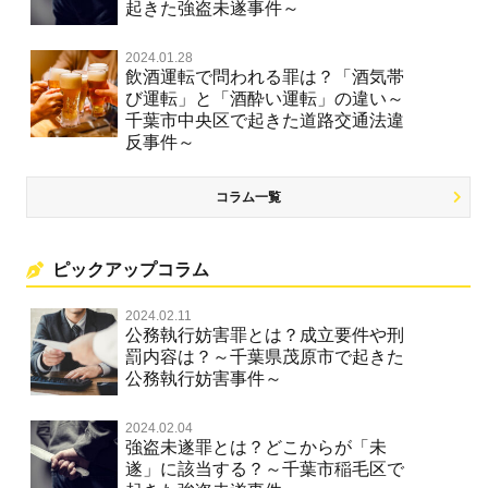
起きた強盗未遂事件～
2024.01.28
飲酒運転で問われる罪は？「酒気帯
び運転」と「酒酔い運転」の違い～
千葉市中央区で起きた道路交通法違
反事件～
コラム一覧
ピックアップコラム
2024.02.11
公務執行妨害罪とは？成立要件や刑
罰内容は？～千葉県茂原市で起きた
公務執行妨害事件～
2024.02.04
強盗未遂罪とは？どこからが「未
遂」に該当する？～千葉市稲毛区で