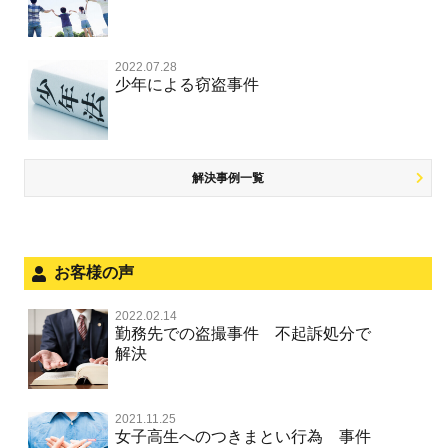
殺人
司法取引・刑事免責
交通事故 交通違反と刑事事件
公務執行妨害
銃刀法違反
その他 TOP
被害届・告訴・告発されたら
窃盗罪
大麻
児童ポルノ リベンジポルノ
逮捕・監禁
取調べの注意点
自転車事故
ネット犯罪
自首・出頭したい
知的財産と刑事事件
2022.07.28
麻薬及び向精神薬
痴漢
暴行・傷害
少年事件の手続と特色
人身事故・死亡事故
少年による窃盗事件
風営法・風適法違反
児童虐待・保護責任者遺棄
恐喝
盗撮，のぞき行為
略取・誘拐・人身売買
少年事件の処分
無免許運転
住居侵入等
盗品売買・譲り受け等
被害者対応
ひき逃げ・当て逃げ
銃刀法違反
児童虐待・保護責任者遺棄
解決事例一覧
被害届・告訴・告発の不安や悩み
飲酒運転
ストーカー事件
法人と刑事事件（脱税関係，従業員逮捕，予防法務等）
危険運転行為等
犯罪収益移転防止法違反
文書偽造・偽造文書行使
面会・差し入れ
お客様の声
不正競争防止法
風営法・風適法違反
2022.02.14
不正競争防止法
勤務先での盗撮事件 不起訴処分で
文書偽造・偽造文書行使
解決
著作権法違反・商標法違反
住居侵入等
2021.11.25
放火・失火
女子高生へのつきまとい行為 事件