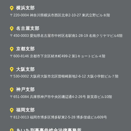
横浜支部
〒220-0004 神奈川県横浜市西区北幸2-10-27 東武立野ビル８階
名古屋支部
〒450-0003 愛知県名古屋市中村区名駅南1-28-19 名南クリヤマビル6階
京都支部
〒600-8146 京都市下京区材木町499-2 第1キョートビル４階
大阪支部
〒530-0002 大阪府大阪市北区曽根崎新地2-6-12 大阪小学館ビル７階
神戸支部
〒651-0084 兵庫県神戸市中央区磯辺通4-2-26号 新芙蓉ビル10階
福岡支部
〒812-0013 福岡市博多区博多駅東2-5-28 博多偕成ビル609号
あいち刑事事件総合法律事務所