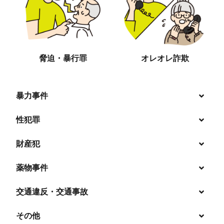
脅迫・暴行罪
オレオレ詐欺
暴力事件
性犯罪
暴行・傷害
財産犯
痴漢
殺人
薬物事件
窃盗
盗撮・のぞき
交通違反・交通事故
覚せい剤
過失致死傷・過失傷害
強盗
その他
人身事故・死亡事故