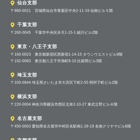
仙台支部
〒980-0021 宮城県仙台市青葉区中央2-11-19 仙南ビル５階
千葉支部
〒260-0045 千葉市中央区弁天1-15-1 細川ビル2階
東京・八王子支部
〒160-0023 東京都新宿区西新宿1-14-15 タウンウエストビル9階
〒192-0083 東京都八王子市旭町8-10 比留間ビル3階
埼玉支部
〒330-0844 埼玉県さいたま市大宮区下町2-55 明邦下町ビル2階
横浜支部
〒220-0004 神奈川県横浜市西区北幸2-10-27 東武立野ビル８階
名古屋支部
〒450-0003 愛知県名古屋市中村区名駅南1-28-19 名南クリヤマビル6階