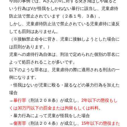
今回の事例では、AさんのVに対する突き飛ばしや蹴ると
いう行為はVが怪我をしかねない暴行に該当し、児童虐待
防止法で禁止されています（２条１号、３条）。
しかし、児童虐待防止法で禁止されている児童虐待に違反
しても罰則はありません。
（※接触禁止命令に背き、児童に接触しようとした場合に
は罰則があります。）
児童への虐待行為自体は、刑法で定められた個別の罪名に
よって処罰されることが多いです。
以下のような罪名は、児童虐待の際に適用される刑法の一
例になります。
・怪我はないが児童に殴る・蹴るなどの暴力行為を加えた
場合
→
暴行罪
（刑法２０８条）が成立し、
2年以下の懲役もし
くは30万円以下の罰金または拘留もしくは科料
。
・暴力行為によって児童が怪我をした場合
→
傷害罪
（刑法２０４条）が成立し、
15年以下の懲役また