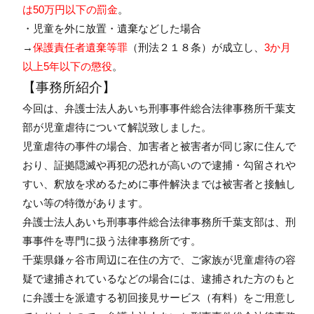
は50万円以下の罰金
。
・児童を外に放置・遺棄などした場合
→
保護責任者遺棄等罪
（刑法２１８条）が成立し、
3か月
以上5年以下の懲役
。
【事務所紹介】
今回は、弁護士法人あいち刑事事件総合法律事務所千葉支
部が児童虐待について解説致しました。
児童虐待の事件の場合、加害者と被害者が同じ家に住んで
おり、証拠隠滅や再犯の恐れが高いので逮捕・勾留されや
すい、釈放を求めるために事件解決までは被害者と接触し
ない等の特徴があります。
弁護士法人あいち刑事事件総合法律事務所千葉支部は、刑
事事件を専門に扱う法律事務所です。
千葉県鎌ヶ谷市周辺に在住の方で、ご家族が児童虐待の容
疑で逮捕されているなどの場合には、逮捕された方のもと
に弁護士を派遣する初回接見サービス（有料）をご用意し