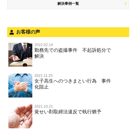
児童虐待・保護責任者遺棄
解決事例一覧
被害届・告訴・告発の不安や悩み
飲酒運転
ストーカー事件
法人と刑事事件（脱税関係，従業員逮捕，予防法務等）
危険運転行為等
犯罪収益移転防止法違反
文書偽造・偽造文書行使
面会・差し入れ
お客様の声
不正競争防止法
風営法・風適法違反
2022.02.14
不正競争防止法
勤務先での盗撮事件 不起訴処分で
文書偽造・偽造文書行使
解決
著作権法違反・商標法違反
住居侵入等
2021.11.25
放火・失火
女子高生へのつきまとい行為 事件
化阻止
名誉棄損罪・侮辱
名誉棄損・侮辱
2021.10.21
覚せい剤取締法違反で執行猶予