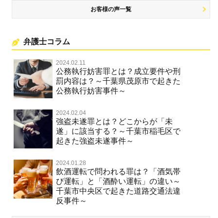
お客様の声一覧
弁護士コラム
2024.02.11
公務執行妨害罪とは？成立要件や刑
罰内容は？～千葉県茂原市で起きた
公務執行妨害事件～
2024.02.04
強盗未遂罪とは？どこからが「未
遂」に該当する？～千葉市稲毛区で
起きた強盗未遂事件～
2024.01.28
飲酒運転で問われる罪は？「酒気帯
び運転」と「酒酔い運転」の違い～
千葉市中央区で起きた道路交通法違
反事件～