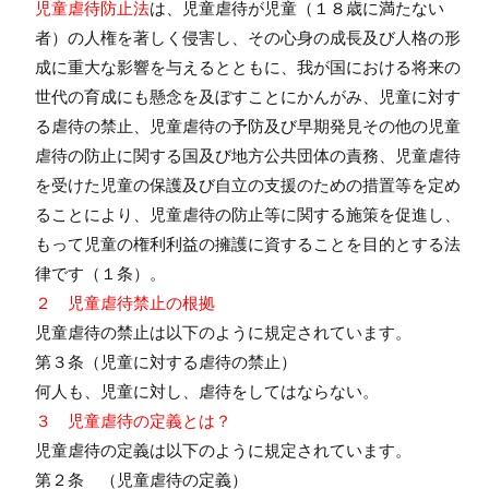
児童虐待防止法
は、児童虐待が児童（１８歳に満たない
者）の人権を著しく侵害し、その心身の成長及び人格の形
成に重大な影響を与えるとともに、我が国における将来の
世代の育成にも懸念を及ぼすことにかんがみ、児童に対す
る虐待の禁止、児童虐待の予防及び早期発見その他の児童
虐待の防止に関する国及び地方公共団体の責務、児童虐待
を受けた児童の保護及び自立の支援のための措置等を定め
ることにより、児童虐待の防止等に関する施策を促進し、
もって児童の権利利益の擁護に資することを目的とする法
律です（１条）。
２ 児童虐待禁止の根拠
児童虐待の禁止は以下のように規定されています。
第３条（児童に対する虐待の禁止）
何人も、児童に対し、虐待をしてはならない。
３ 児童虐待の定義とは？
児童虐待の定義は以下のように規定されています。
第２条 （児童虐待の定義）