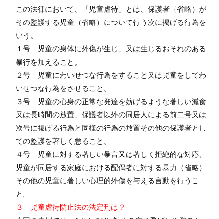
この法律において、「児童虐待」とは、保護者（省略）が
その監護する児童（省略）について行う次に掲げる行為を
いう。
１号 児童の身体に外傷が生じ、又は生じるおそれのある
暴行を加えること。
２号 児童にわいせつな行為をすること又は児童をしてわ
いせつな行為をさせること。
３号 児童の心身の正常な発達を妨げるような著しい減食
又は長時間の放置、保護者以外の同居人による前二号又は
次号に掲げる行為と同様の行為の放置その他の保護者とし
ての監護を著しく怠ること。
４号 児童に対する著しい暴言又は著しく拒絶的な対応、
児童が同居する家庭における配偶者に対する暴力（省略）
その他の児童に著しい心理的外傷を与える言動を行うこ
と。
３ 児童虐待防止法の法定刑は？