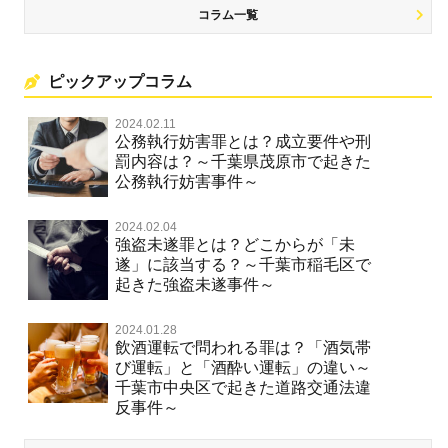
コラム一覧
ピックアップコラム
2024.02.11
公務執行妨害罪とは？成立要件や刑
罰内容は？～千葉県茂原市で起きた
公務執行妨害事件～
2024.02.04
強盗未遂罪とは？どこからが「未
遂」に該当する？～千葉市稲毛区で
起きた強盗未遂事件～
2024.01.28
飲酒運転で問われる罪は？「酒気帯
び運転」と「酒酔い運転」の違い～
千葉市中央区で起きた道路交通法違
反事件～