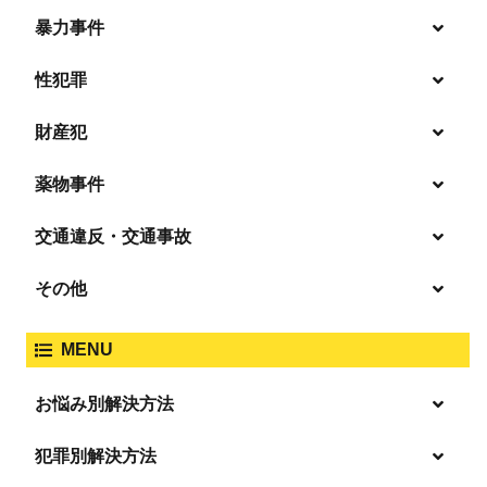
暴力事件
性犯罪
暴行・傷害
財産犯
痴漢
殺人
薬物事件
窃盗
盗撮・のぞき
交通違反・交通事故
覚せい剤
過失致死傷・過失傷害
強盗
その他
人身事故・死亡事故
強制わいせつ、準強制わいせつ
大麻取締法違反
MENU
脅迫・強要
著作権法違反
詐欺
ひき逃げ・当て逃げ
お悩み別解決方法
強姦・準強姦
麻薬及び向精神薬
逮捕・監禁
放火・失火
恐喝
逮捕の不安や悩み
犯罪別解決方法
無免許運転