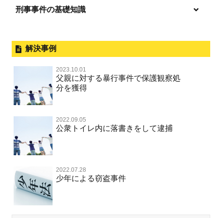
逮捕されたら
淫行・援助交際
刑事事件の基礎知識
事件別－暴力事件
危険ドラッグ
釈放してほしい
略取・誘拐・人身売買
犯罪収益移転防止法違反
横領 背任
暴力事件 TOP
外国人事件の手続きと特色
事件別－性犯罪
飲酒運転
保釈してほしい
公然わいせつ，わいせつ物頒布，淫
過失致死・過失傷害
刑事裁判の概要・手続
解決事例
行勧誘罪
性犯罪 TOP
事件別－財産犯
無実・無罪を証明してほしい
器物損壊
ストーカー事件
盗品売買・譲り受け等
器物損壊
公務員の逮捕・刑事事件
2023.10.01
淫行・援助交際（児童買春、淫行条例、児童福祉法違反）
示談で解決してほしい
財産犯 TOP
危険運転行為等
父親に対する暴行事件で保護観察処
事件別－薬物事件
脅迫・強要
児童ポルノ・リベンジポルノ
控訴・上告
分を獲得
不同意性交等罪（旧 強制性交等罪，準強制性交等罪），
執行猶予にしてほしい
横領 背任
薬物事件 TOP
監護者性交等罪
業務妨害
ネット犯罪
事件別－交通違反・交通事故
業務妨害罪
国選弁護士と私選弁護士の違い
不起訴にしてほしい
詐欺（振り込め詐欺等特殊詐欺，電子計算機使用詐欺等）
覚せい剤
自転車事故
不同意わいせつ（旧 強制わいせつ，準強制わいせつ）
公務執行妨害罪
2022.09.05
裁判員裁判
交通違反・交通事故 TOP
その他
事件のことを秘密にしたい
公衆トイレ内に落書きをして逮捕
強盗罪
危険ドラッグ
公然わいせつ罪，わいせつ物頒布等罪，淫行勧誘罪
殺人
司法取引・刑事免責
交通事故 交通違反と刑事事件
公務執行妨害
銃刀法違反
その他 TOP
被害届・告訴・告発されたら
窃盗罪
大麻
児童ポルノ リベンジポルノ
逮捕・監禁
取調べの注意点
自転車事故
ネット犯罪
自首・出頭したい
知的財産と刑事事件
2022.07.28
麻薬及び向精神薬
痴漢
暴行・傷害
少年事件の手続と特色
人身事故・死亡事故
少年による窃盗事件
風営法・風適法違反
児童虐待・保護責任者遺棄
恐喝
盗撮，のぞき行為
略取・誘拐・人身売買
少年事件の処分
無免許運転
住居侵入等
盗品売買・譲り受け等
被害者対応
ひき逃げ・当て逃げ
銃刀法違反