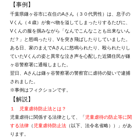
【事例】
千葉県鎌ヶ谷市に在住のAさん（３０代男性）は、息子の
Vくん（４歳）が食べ物を溢してしまったりするたびに、
Vくんの服を掴みながら「なんでこんなことも出来ないん
だ？」と怒鳴ったり、Vを突き飛ばしたりしていました。
ある日、家のまえでAさんに怒鳴られたり、殴られたりし
ていたVくんの姿と異常な泣き声を心配した近隣住民が鎌
ヶ谷警察署に通報しました。
翌日、Aさんは鎌ヶ谷警察署の警察官に虐待の疑いで逮捕
されました。
※事例はフィクションです。
【解説】
１ 児童虐待防止法とは？
児童虐待に関係する法律として、「
児童虐待の防止等に関
する法律
（
児童虐待防止法
（以下、法令名省略））」があ
ります。