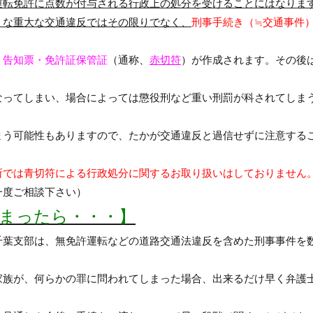
運転免許に点数が付与される行政上の処分を受けることにはなりま
うな重大な交通違反ではその限りでなく、
刑事手続き（≒交通事件
、
告知票・免許証保管証
（通称、
赤切符
）が作成されます。その後
なってしまい、場合によっては懲役刑など重い刑罰が科されてしま
まう可能性もありますので、たかが交通違反と過信せずに注意する
所では青切符による行政処分に関するお取り扱いはしておりません
一度ご相談下さい）
まったら・・・】
千葉支部は、無免許運転などの道路交通法違反を含めた刑事事件を
家族が、何らかの罪に問われてしまった場合、出来るだけ早く弁護