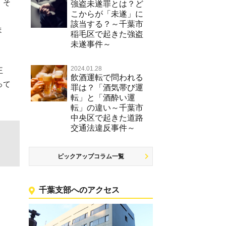
、そ
強盗未遂罪とは？ど
こからが「未遂」に
該当する？～千葉市
ま
稲毛区で起きた強盗
未遂事件～
2024.01.28
王
飲酒運転で問われる
って
罪は？「酒気帯び運
転」と「酒酔い運
転」の違い～千葉市
中央区で起きた道路
交通法違反事件～
ピックアップコラム一覧
千葉支部へのアクセス