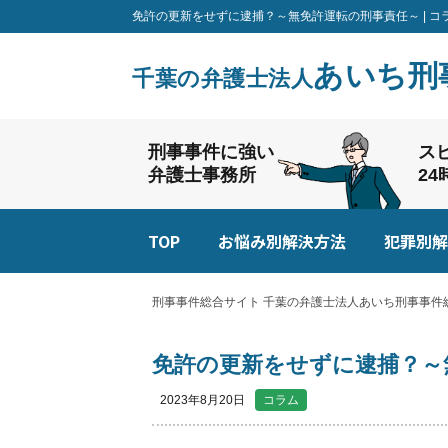
免許の更新をせずに逮捕？～無免許運転の刑事責任～ | コ
あいち刑
千葉の弁護士法人
刑事事件に強い
ス
弁護士事務所
2
TOP
お悩み別解決方法
犯罪別解
刑事事件総合サイト 千葉の弁護士法人あいち刑事事件総
免許の更新をせずに逮捕？～
2023年8月20日
コラム