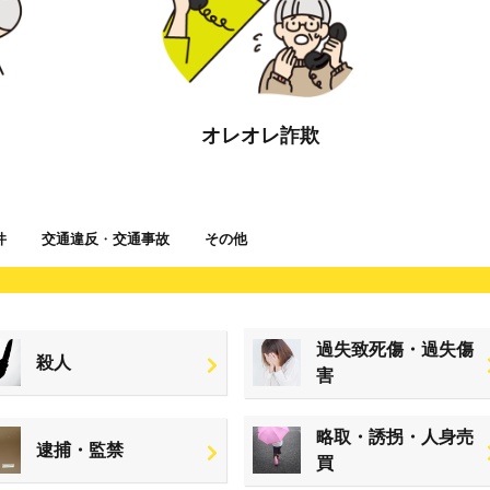
オレオレ詐欺
件
交通違反
・
交通事故
その他
過失致死傷・過失傷
殺人
害
略取・誘拐・人身売
逮捕・監禁
買