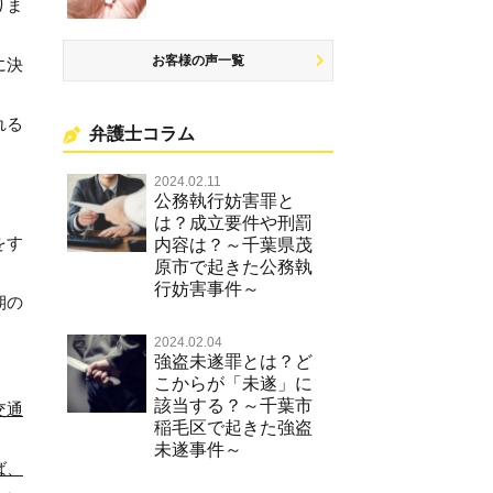
りま
お客様の声一覧
に決
れる
弁護士コラム
2024.02.11
公務執行妨害罪と
。
は？成立要件や刑罰
をす
内容は？～千葉県茂
原市で起きた公務執
行妨害事件～
期の
2024.02.04
強盗未遂罪とは？ど
こからが「未遂」に
該当する？～千葉市
交通
稲毛区で起きた強盗
未遂事件～
ば、