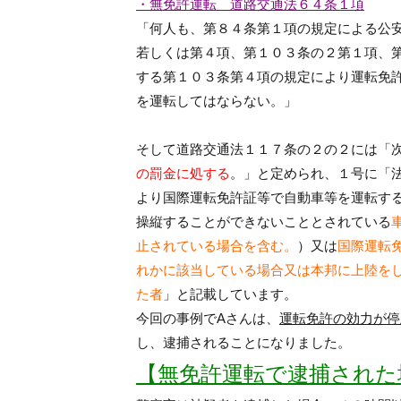
・無免許運転 道路交通法６４条１項
「
何人も、第８４条第１項の規定による公
若しくは第４項、第１０３条の２第１項、
する第１０３条第４項の規定により運転免
を運転してはならない
。」
そして道路交通法１１７条の２の２には「
の罰金に処する
。」と定められ、１号に「
より国際運転免許証等で自動車等を運転す
操縦することができないこととされている
止されている場合を含む。
）又は
国際運転
れかに該当している場合又は本邦に上陸を
た者
」と記載しています。
今回の事例でAさんは、
運転免許の効力が停
し、逮捕されることになりました。
【無免許運転で逮捕された