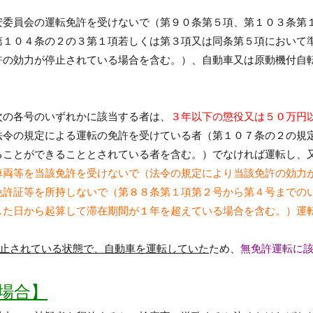
安委員会の運転免許を受けないで
（第９０条第５項、第１０３条第
第１０４条の２の３第１項若しくは第３項又は同条第５項において
許の効力が停止されている場合を含む。）、
自動車又は原動機付自
次の各号のいずれかに該当する者は、
３年以下の懲役又は５０万円
法令の規定による運転の免許を受けている者（第１０７条の２の規
ることができることとされている者を含む。）でなければ運転し、
車両等を当該免許を受けないで（法令の規定により当該免許の効力
免許証等を所持しないで（第８８条第１項第２号から第４号までの
した日から起算して滞在期間が１年を超えている場合を含む。）運
止されている状態で、自動車を運転していた
ため、
無免許運転に
場合】