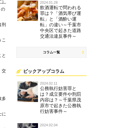
す）
2024.01.28
飲酒運転で問われる
）
の
罪は？「酒気帯び運
転」と「酒酔い運
は刑
転」の違い～千葉市
中央区で起きた道路
交通法違反事件～
うこ
コラム一覧
こと
。
交
ピックアップコラム
2024.02.11
公務執行妨害罪と
は？成立要件や刑罰
数多
内容は？～千葉県茂
原市で起きた公務執
行妨害事件～
士に
2024.02.04