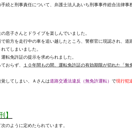
の手続と刑事責任について、
弁護士法人あいち刑事事件総合法律事
生の息子さんとドライブを楽しんでいました。
所で前方を走行中の車を追い越したところ、警察官に現認され、道
されてしまいました。
、運転免許証の提示を求められました。
っておらず、
１０年間もの間、運転免許証の有効期限が切れた「無
発覚してしまい、Ａさんは
道路交通法違反（無免許運転）
で
現行犯
刑】
て次のように定めたられています。