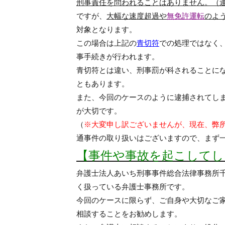
刑事責任を問われることはありません。（
ですが、
大幅な速度超過や
無免許運転
のよ
対象となります。
この場合は上記の
青切符
での処理ではなく
事手続きが行われます。
青切符とは違い、刑事罰が科されることに
ともあります。
また、今回のケースのように逮捕されてし
が大切です。
（
※大変申し訳ございませんが、現在、弊
通事件の取り扱いはございますので、まず
【事件や事故を起こしてし
弁護士法人あいち刑事事件総合法律事務所
く扱っている弁護士事務所です。
今回のケースに限らず、ご自身や大切なご
相談することをお勧めします。