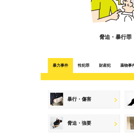
脅迫・暴行罪
暴力事件
性犯罪
財産犯
薬物事
暴行・傷害
脅迫・強要