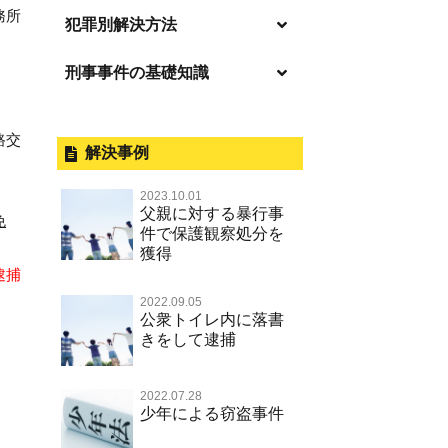
務所
逮捕の不安や悩み
犯罪別解決方法
逮捕されたら
刑事事件の基礎知識
事件別－暴力事件
釈放してほしい
暴力事件 TOP
外国人事件の手続きと特色
事件別－性犯罪
保釈してほしい
路交
過失致死・過失傷害
刑事裁判の概要・手続
解決事例
性犯罪 TOP
事件別－財産犯
無実・無罪を証明してほしい
器物損壊
公務員の逮捕・刑事事件
2023.10.01
淫行・援助交際（児童買春、淫行
示談で解決してほしい
財産犯 TOP
父親に対する暴行事
事件別－薬物事件
条例、児童福祉法違反）
免
脅迫・強要
控訴・上告
件で保護観察処分を
執行猶予にしてほしい
横領 背任
獲得
薬物事件 TOP
不同意性交等罪（旧 強制性交等
事件別－交通違反・交通事故
業務妨害罪
国選弁護士と私選弁護士の違い
逮捕
罪，準強制性交等罪），監護者性
不起訴にしてほしい
詐欺（振り込め詐欺等特殊詐欺，
覚せい剤
交等罪
公務執行妨害罪
裁判員裁判
交通違反・交通事故 TOP
2022.09.05
電子計算機使用詐欺等）
その他
事件のことを秘密にしたい
公衆トイレ内に落書
危険ドラッグ
不同意わいせつ（旧 強制わいせ
殺人
司法取引・刑事免責
きをして逮捕
交通事故 交通違反と刑事事件
強盗罪
その他 TOP
被害届・告訴・告発されたら
つ，準強制わいせつ）
大麻
逮捕・監禁
取調べの注意点
自転車事故
窃盗罪
ネット犯罪
自首・出頭したい
公然わいせつ罪，わいせつ物頒布
2022.07.28
麻薬及び向精神薬
暴行・傷害
少年事件の手続と特色
人身事故・死亡事故
少年による窃盗事件
等罪，淫行勧誘罪
知的財産と刑事事件
児童虐待・保護責任者遺棄
略取・誘拐・人身売買