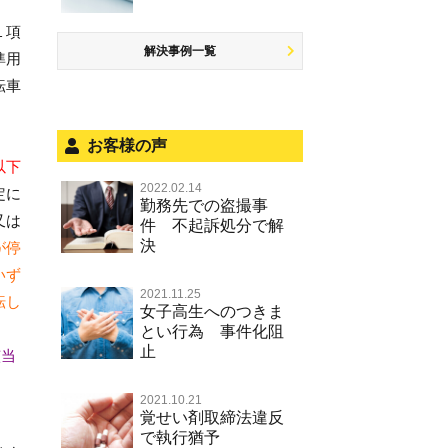
少年事件の処分
無免許運転
児童ポルノ リベンジポルノ
恐喝
住居侵入等
１項
被害者対応
ひき逃げ・当て逃げ
痴漢
盗品売買・譲り受け等
銃刀法違反
解決事例一覧
準用
被害届・告訴・告発の不安や悩み
飲酒運転
盗撮，のぞき行為
転車
ストーカー事件
法人と刑事事件（脱税関係，従業
危険運転行為等
犯罪収益移転防止法違反
員逮捕，予防法務等）
お客様の声
不正競争防止法
以下
面会・差し入れ
2022.02.14
定に
風営法・風適法違反
勤務先での盗撮事
又は
件 不起訴処分で解
文書偽造・偽造文書行使
決
が停
著作権法違反・商標法違反
いず
2021.11.25
転し
放火・失火
女子高生へのつきま
とい行為 事件化阻
名誉棄損罪・侮辱
止
該当
2021.10.21
覚せい剤取締法違反
で執行猶予