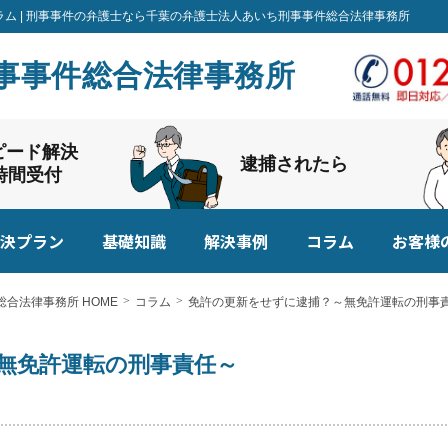
ラム | 刑事事件の弁護士なら千葉の弁護士法人あいち刑事事件総合法律事務所
事事件総合法律事務所
ピード解決
逮捕されたら
4時間受付
決プラン
基礎知識
解決事例
コラム
お客様
合法律事務所 HOME
コラム
免許の更新をせずに逮捕？～無免許運転の刑事
無免許運転の刑事責任～