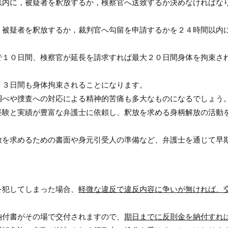
以内に，被疑者を釈放するか，検察官へ送致するか決めなければな
，被疑者を釈放するか，裁判官へ勾留を申請するかを２４時間以内
で１０日間、検察官が延長を請求すれば最大２０日間身体を拘束さ
２３日間も身体拘束されることになります。
調べや捜査への対応による精神的苦痛も多大なものになるでしょう
経験と実績が豊富な弁護士に依頼し、釈放を求める身柄解放の活動
放を求めるための書面や身元引受人の準備など、弁護士を通じて早
を犯してしまった場合、
軽微な違反で違反内容に争いが無ければ、
納付書がその場で交付されますので、
期日までに反則金を納付すれ