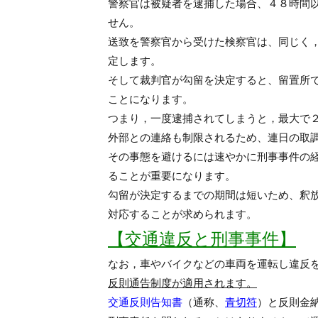
警察官は被疑者を逮捕した場合、４８時間
せん。
送致を警察官から受けた検察官は、同じく
定します。
そして裁判官が勾留を決定すると、留置所
ことになります。
つまり，一度逮捕されてしまうと，最大で
外部との連絡も制限されるため、連日の取
その事態を避けるには速やかに刑事事件の
ることが重要になります。
勾留が決定するまでの期間は短いため、釈
対応することが求められます。
【交通違反と刑事事件】
なお，車やバイクなどの車両を運転し違反
反則通告制度が適用されます。
交通反則告知書
（通称、
青切符
）と反則金