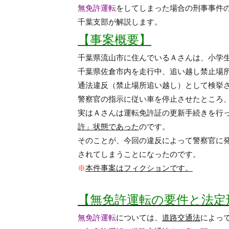
無免許運転
をしてしまった場合の刑事事件
千葉支部
が解説します。
【事案概要】
千葉県流山市に住んでいるＡさんは、小学
千葉県佐倉市内を走行中、追い越し禁止場
通法違反（禁止場所追い越し）として検挙
警察官の指示に従い車を停止させたところ
実はＡさんは運転免許証の更新手続きを行
許」状態であった
のです。
そのことが、今回の違反によって警察官に
されてしまうことになったのです。
※
本件事案はフィクションです。
【無免許運転の要件と法定
無免許運転
については、
道路交通法
によっ