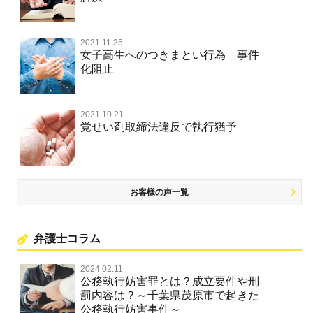
著作権法違反・商標法違反
住居侵入等
2021.11.25
放火・失火
女子高生へのつきまとい行為 事件
化阻止
名誉棄損罪・侮辱
名誉棄損・侮辱
2021.10.21
覚せい剤取締法違反で執行猶予
お客様の声一覧
弁護士コラム
2024.02.11
公務執行妨害罪とは？成立要件や刑
罰内容は？～千葉県茂原市で起きた
公務執行妨害事件～