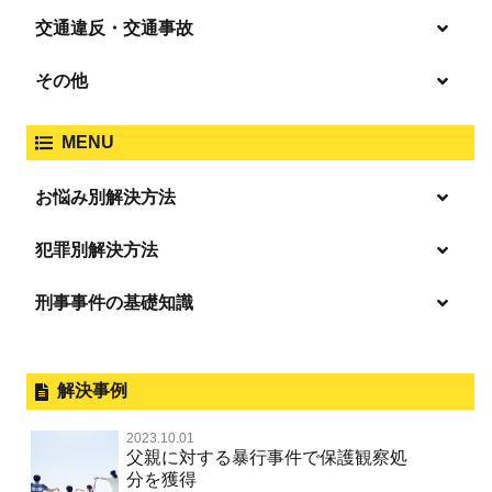
盗撮・のぞき
交通違反・交通事故
覚せい剤
過失致死傷・過失傷害
強盗
その他
人身事故・死亡事故
強制わいせつ、準強制わいせつ
大麻取締法違反
MENU
脅迫・強要
著作権法違反
詐欺
ひき逃げ・当て逃げ
お悩み別解決方法
強姦・準強姦
麻薬及び向精神薬
逮捕・監禁
放火・失火
恐喝
逮捕の不安や悩み
犯罪別解決方法
無免許運転
逮捕されたら
淫行・援助交際
刑事事件の基礎知識
事件別－暴力事件
危険ドラッグ
釈放してほしい
略取・誘拐・人身売買
犯罪収益移転防止法違反
横領 背任
暴力事件 TOP
外国人事件の手続きと特色
事件別－性犯罪
飲酒運転
保釈してほしい
公然わいせつ，わいせつ物頒布，淫
過失致死・過失傷害
刑事裁判の概要・手続
解決事例
行勧誘罪
性犯罪 TOP
事件別－財産犯
無実・無罪を証明してほしい
器物損壊
ストーカー事件
盗品売買・譲り受け等
器物損壊
公務員の逮捕・刑事事件
2023.10.01
淫行・援助交際（児童買春、淫行条例、児童福祉法違反）
示談で解決してほしい
財産犯 TOP
危険運転行為等
父親に対する暴行事件で保護観察処
事件別－薬物事件
脅迫・強要
児童ポルノ・リベンジポルノ
控訴・上告
分を獲得
不同意性交等罪（旧 強制性交等罪，準強制性交等罪），
執行猶予にしてほしい