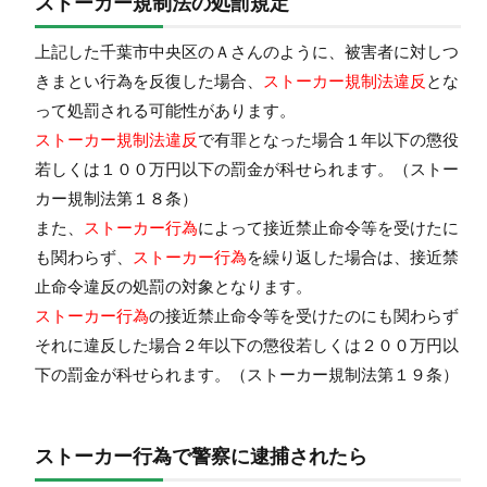
ストーカー規制法の処罰規定
上記した千葉市中央区のＡさんのように、被害者に対しつ
きまとい行為を反復した場合、
ストーカー規制法違反
とな
って処罰される可能性があります。
ストーカー規制法違反
で有罪となった場合
１年以下の懲役
若しくは１００万円以下の罰金
が科せられます。（ストー
カー規制法第１８条）
また、
ストーカー行為
によって
接近
禁止命令
等を受けたに
も関わらず、
ストーカー行為
を繰り返した場合は、
接近
禁
止命令
違反
の処罰の対象となります。
ストーカー行為
の
接近
禁止命令
等を受けたのにも関わらず
それに違反した場合
２年以下の懲役若しくは２００万円以
下の罰金
が科せられます。（ストーカー規制法第１９条）
ストーカー行為で警察に逮捕されたら