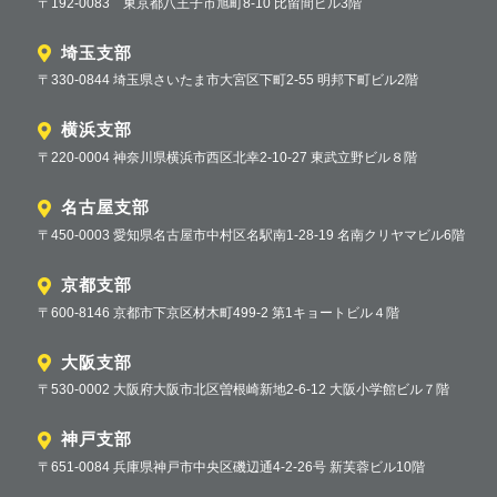
〒192-0083 東京都八王子市旭町8-10 比留間ビル3階
埼玉支部
〒330-0844 埼玉県さいたま市大宮区下町2-55 明邦下町ビル2階
横浜支部
〒220-0004 神奈川県横浜市西区北幸2-10-27 東武立野ビル８階
名古屋支部
〒450-0003 愛知県名古屋市中村区名駅南1-28-19 名南クリヤマビル6階
京都支部
〒600-8146 京都市下京区材木町499-2 第1キョートビル４階
大阪支部
〒530-0002 大阪府大阪市北区曽根崎新地2-6-12 大阪小学館ビル７階
神戸支部
〒651-0084 兵庫県神戸市中央区磯辺通4-2-26号 新芙蓉ビル10階