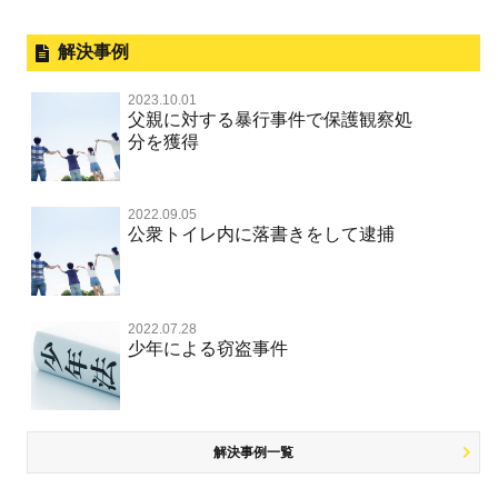
暴力事件 TOP
外国人事件の手続きと特色
事件別－性犯罪
飲酒運転
保釈してほしい
公然わいせつ，わいせつ物頒布，淫
過失致死・過失傷害
刑事裁判の概要・手続
解決事例
行勧誘罪
性犯罪 TOP
事件別－財産犯
無実・無罪を証明してほしい
器物損壊
ストーカー事件
盗品売買・譲り受け等
器物損壊
公務員の逮捕・刑事事件
2023.10.01
淫行・援助交際（児童買春、淫行条例、児童福祉法違反）
示談で解決してほしい
財産犯 TOP
危険運転行為等
父親に対する暴行事件で保護観察処
事件別－薬物事件
脅迫・強要
児童ポルノ・リベンジポルノ
控訴・上告
分を獲得
不同意性交等罪（旧 強制性交等罪，準強制性交等罪），
執行猶予にしてほしい
横領 背任
薬物事件 TOP
監護者性交等罪
業務妨害
ネット犯罪
事件別－交通違反・交通事故
業務妨害罪
国選弁護士と私選弁護士の違い
不起訴にしてほしい
詐欺（振り込め詐欺等特殊詐欺，電子計算機使用詐欺等）
覚せい剤
自転車事故
不同意わいせつ（旧 強制わいせつ，準強制わいせつ）
公務執行妨害罪
2022.09.05
裁判員裁判
交通違反・交通事故 TOP
その他
事件のことを秘密にしたい
公衆トイレ内に落書きをして逮捕
強盗罪
危険ドラッグ
公然わいせつ罪，わいせつ物頒布等罪，淫行勧誘罪
殺人
司法取引・刑事免責
交通事故 交通違反と刑事事件
公務執行妨害
銃刀法違反
その他 TOP
被害届・告訴・告発されたら
窃盗罪
大麻
児童ポルノ リベンジポルノ
逮捕・監禁
取調べの注意点
自転車事故
ネット犯罪
自首・出頭したい
知的財産と刑事事件
2022.07.28
麻薬及び向精神薬
痴漢
暴行・傷害
少年事件の手続と特色
人身事故・死亡事故
少年による窃盗事件
風営法・風適法違反
児童虐待・保護責任者遺棄
恐喝
盗撮，のぞき行為
略取・誘拐・人身売買
少年事件の処分
無免許運転
住居侵入等
盗品売買・譲り受け等
被害者対応
ひき逃げ・当て逃げ
銃刀法違反
児童虐待・保護責任者遺棄
解決事例一覧
被害届・告訴・告発の不安や悩み
飲酒運転
ストーカー事件