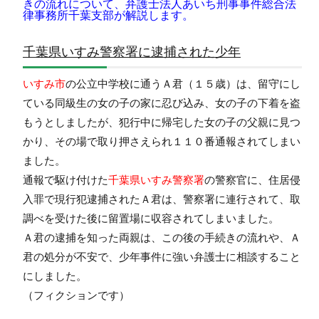
きの流れについて、弁護士法人あいち刑事事件総合法
律事務所千葉支部が解説します。
千葉県いすみ警察署に逮捕された少年
いすみ市
の公立中学校に通うＡ君（１５歳）は、留守にし
ている同級生の女の子の家に忍び込み、女の子の下着を盗
もうとしましたが、犯行中に帰宅した女の子の父親に見つ
かり、その場で取り押さえられ１１０番通報されてしまい
ました。
通報で駆け付けた
千葉県いすみ警察署
の警察官に、住居侵
入罪で現行犯逮捕されたＡ君は、警察署に連行されて、取
調べを受けた後に留置場に収容されてしまいました。
Ａ君の逮捕を知った両親は、この後の手続きの流れや、Ａ
君の処分が不安で、少年事件に強い弁護士に相談すること
にしました。
（フィクションです）