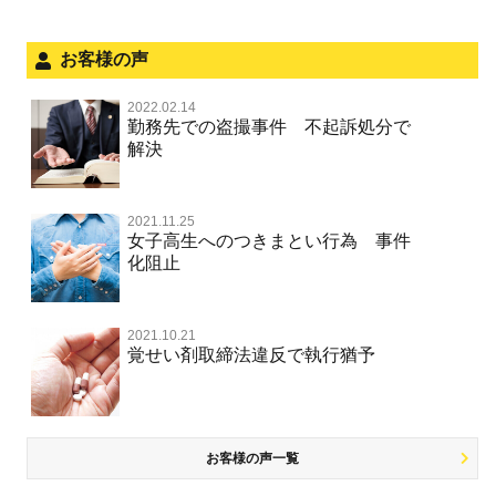
法人と刑事事件（脱税関係，従業員逮捕，予防法務等）
危険運転行為等
犯罪収益移転防止法違反
文書偽造・偽造文書行使
面会・差し入れ
お客様の声
不正競争防止法
風営法・風適法違反
2022.02.14
不正競争防止法
勤務先での盗撮事件 不起訴処分で
文書偽造・偽造文書行使
解決
著作権法違反・商標法違反
住居侵入等
2021.11.25
放火・失火
女子高生へのつきまとい行為 事件
化阻止
名誉棄損罪・侮辱
名誉棄損・侮辱
2021.10.21
覚せい剤取締法違反で執行猶予
お客様の声一覧