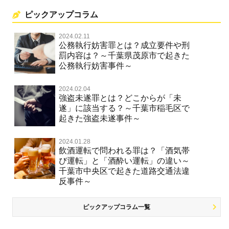
ピックアップコラム
2024.02.11
公務執行妨害罪とは？成立要件や刑
罰内容は？～千葉県茂原市で起きた
公務執行妨害事件～
2024.02.04
強盗未遂罪とは？どこからが「未
遂」に該当する？～千葉市稲毛区で
起きた強盗未遂事件～
2024.01.28
飲酒運転で問われる罪は？「酒気帯
び運転」と「酒酔い運転」の違い～
千葉市中央区で起きた道路交通法違
反事件～
ピックアップコラム一覧