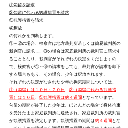
①勾留を請求
②勾留に代わる観護措置を請求
③観護措置を請求
④釈放
の何れかを判断します。
①～②の場合、検察官は地方裁判所若しくは簡易裁判所の
裁判官に請求し、③の場合は家庭裁判所の裁判官に請求す
ることとなり、裁判官がそれぞれの決定をくだしますの
で、検察官が①～③の請求をしても、裁判官が請求を却下
する場合もあり、その場合、少年は釈放されます。
それぞれの決定がなされた少年の拘束期間については、
①（勾留）は１０日～２０日
、
②（勾留に代わる観護措
置）は１０日
、
③観護措置は約４週間
と
なっています。
勾留の期間が終了した少年は、ほとんどの場合で身体拘束
を受けたまま家庭裁判所に送致され、家庭裁判所の裁判官
が観護措置を決定します。観護措置の期間は
約４週間
とな