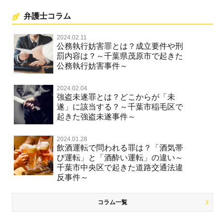
弁護士コラム
2024.02.11
公務執行妨害罪とは？成立要件や刑
罰内容は？～千葉県茂原市で起きた
公務執行妨害事件～
2024.02.04
強盗未遂罪とは？どこからが「未
遂」に該当する？～千葉市稲毛区で
起きた強盗未遂事件～
2024.01.28
飲酒運転で問われる罪は？「酒気帯
び運転」と「酒酔い運転」の違い～
千葉市中央区で起きた道路交通法違
反事件～
コラム一覧