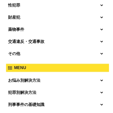
性犯罪
暴行・傷害
財産犯
痴漢
殺人
薬物事件
窃盗
盗撮・のぞき
交通違反・交通事故
覚せい剤
過失致死傷・過失傷害
強盗
その他
人身事故・死亡事故
強制わいせつ、準強制わいせつ
大麻取締法違反
MENU
脅迫・強要
著作権法違反
詐欺
ひき逃げ・当て逃げ
お悩み別解決方法
強姦・準強姦
麻薬及び向精神薬
逮捕・監禁
放火・失火
恐喝
逮捕の不安や悩み
犯罪別解決方法
無免許運転
逮捕されたら
淫行・援助交際
刑事事件の基礎知識
事件別－暴力事件
危険ドラッグ
釈放してほしい
略取・誘拐・人身売買
犯罪収益移転防止法違反
横領 背任