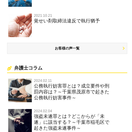
名誉棄損・侮辱
2021.10.21
覚せい剤取締法違反で執行猶予
お客様の声一覧
弁護士コラム
2024.02.11
公務執行妨害罪とは？成立要件や刑
罰内容は？～千葉県茂原市で起きた
公務執行妨害事件～
2024.02.04
強盗未遂罪とは？どこからが「未
遂」に該当する？～千葉市稲毛区で
起きた強盗未遂事件～