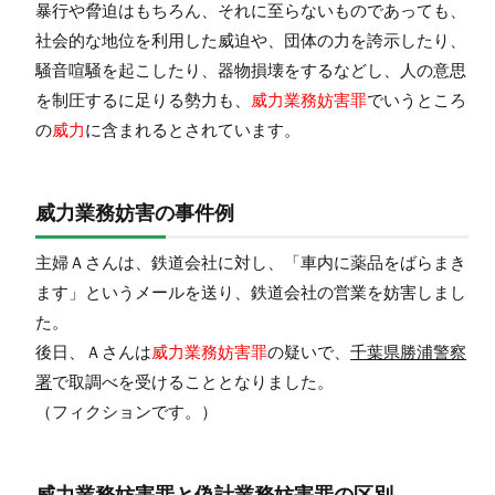
暴行
や
脅迫
はもちろん、それに至らないものであっても、
社会的な地位を利用した威迫
や、
団体の力を誇
示
したり、
騒音喧騒を起こしたり
、
器物損壊
をするなどし、
人の意思
を制圧するに足りる勢力
も、
威力業務妨害罪
でいうところ
の
威力
に含まれるとされています。
威力業務妨害の事件例
主婦Ａさんは、鉄道会社に対し、「車内に薬品をばらまき
ます」というメールを送り、鉄道会社の営業を妨害しまし
た。
後日、Ａさんは
威力業務妨害罪
の疑いで、
千葉県勝浦警察
署
で取調べを受けることとなりました。
（フィクションです。）
威力業務妨害罪と偽計業務妨害罪の区別