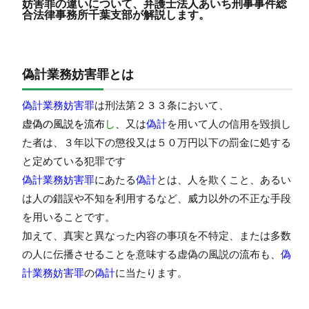
妨害罪の違いについて、弁護士法人あいち刑事事件総
合法律事務所千葉支部が解説します。
偽計業務妨害罪とは
偽計業務妨害罪
は刑法第２３３条において、
虚偽の風説を流布
し
、又は
偽計
を用いて人の信用を毀損し
た者は、
３年以下の懲役又は５０万円以下の罰金
に処する
と定めている犯罪です
偽計業務妨害罪
にあたる
偽計
とは、
人を欺くこと、あるい
は人の錯誤や不知を利用する
など、
威力以外の不正な手段
を用いることです。
加えて、真実と異なった内容の事項を不特定、または多数
の人に伝播させることを意味する
虚偽の風説の流布
も、
偽
計業務妨害罪
の
偽計
に当たります。