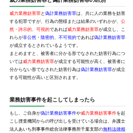
威力業務妨害罪
と
偽計業務妨害罪
は、共に人の業務を妨害
する犯罪ですが、行為の態様または結果のいずれかが、
公
然・誇示的、可視的
であれば
威力業務妨害罪
が成立し、こ
れらが
非公然・陰密的、不可視的
であれば
偽計業務妨害罪
が成立するとされているようです。
まとめますと、被害者に分かる形でなされた妨害行為につ
いては
威力業務妨害罪
が成立する可能性が高く、被害者に
分からない形でなされた妨害行為は
偽計業務妨害罪
が成立
する可能性が高いと区別されます。
業務妨害事件を起こしてしまったら
もし、ご自身が
偽計業務妨害事件
や
威力業務妨害事件
を起
こし捜査機関からの呼び出しを受けている場合は、
弁護士
法人あいち刑事事件総合法律事務所千葉支部
の
無料法律相