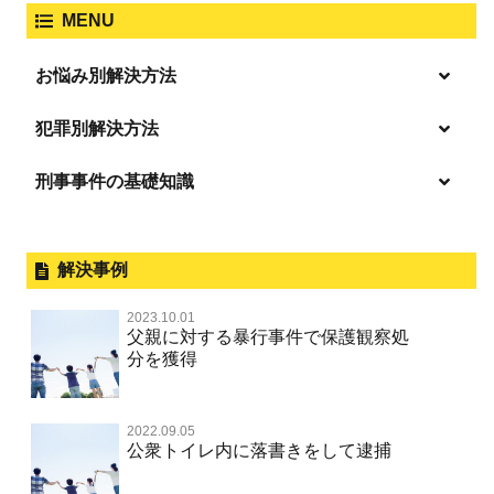
大麻取締法違反
MENU
脅迫・強要
著作権法違反
詐欺
ひき逃げ・当て逃げ
お悩み別解決方法
強姦・準強姦
麻薬及び向精神薬
逮捕・監禁
放火・失火
恐喝
逮捕の不安や悩み
犯罪別解決方法
無免許運転
逮捕されたら
淫行・援助交際
刑事事件の基礎知識
事件別－暴力事件
危険ドラッグ
釈放してほしい
略取・誘拐・人身売買
犯罪収益移転防止法違反
横領 背任
暴力事件 TOP
外国人事件の手続きと特色
事件別－性犯罪
飲酒運転
保釈してほしい
公然わいせつ，わいせつ物頒布，淫
過失致死・過失傷害
刑事裁判の概要・手続
解決事例
行勧誘罪
性犯罪 TOP
事件別－財産犯
無実・無罪を証明してほしい
器物損壊
ストーカー事件
盗品売買・譲り受け等
器物損壊
公務員の逮捕・刑事事件
2023.10.01
淫行・援助交際（児童買春、淫行条例、児童福祉法違反）
示談で解決してほしい
財産犯 TOP
危険運転行為等
父親に対する暴行事件で保護観察処
事件別－薬物事件
脅迫・強要
児童ポルノ・リベンジポルノ
控訴・上告
分を獲得
不同意性交等罪（旧 強制性交等罪，準強制性交等罪），
執行猶予にしてほしい
横領 背任
薬物事件 TOP
監護者性交等罪
業務妨害
ネット犯罪
事件別－交通違反・交通事故
業務妨害罪
国選弁護士と私選弁護士の違い
不起訴にしてほしい
詐欺（振り込め詐欺等特殊詐欺，電子計算機使用詐欺等）
覚せい剤
自転車事故
不同意わいせつ（旧 強制わいせつ，準強制わいせつ）
公務執行妨害罪
2022.09.05
裁判員裁判
交通違反・交通事故 TOP
その他
事件のことを秘密にしたい
公衆トイレ内に落書きをして逮捕
強盗罪
危険ドラッグ
公然わいせつ罪，わいせつ物頒布等罪，淫行勧誘罪
殺人
司法取引・刑事免責
交通事故 交通違反と刑事事件
公務執行妨害
銃刀法違反
その他 TOP
被害届・告訴・告発されたら