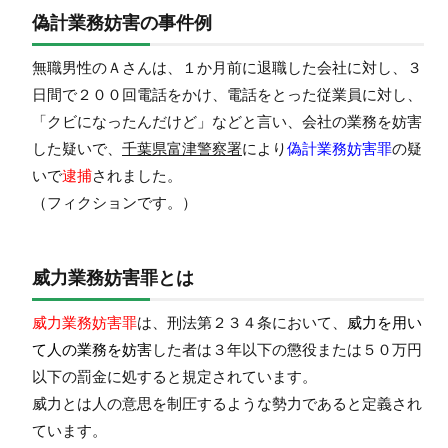
偽計業務妨害の事件例
無職男性のＡさんは、１か月前に退職した会社に対し、３
日間で２００回電話をかけ、電話をとった従業員に対し、
「クビになったんだけど」などと言い、会社の業務を妨害
した疑いで、
千葉県富津警察署
により
偽計業務妨害罪
の疑
いで
逮捕
されました。
（フィクションです。）
威力業務妨害罪とは
威力業務妨害罪
は、刑法第２３４条において、
威力
を用い
て人の業務を妨害
した者は
３年以下の懲役または５０万円
以下の罰金
に処すると規定されています。
威力
とは
人の意思を制圧するような勢力
であると定義され
ています。