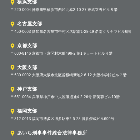
横浜支部
〒220-0004 神奈川県横浜市西区北幸2-10-27 東武立野ビル８階
名古屋支部
〒450-0003 愛知県名古屋市中村区名駅南1-28-19 名南クリヤマビル6階
京都支部
〒600-8146 京都市下京区材木町499-2 第1キョートビル４階
大阪支部
〒530-0002 大阪府大阪市北区曽根崎新地2-6-12 大阪小学館ビル７階
神戸支部
〒651-0084 兵庫県神戸市中央区磯辺通4-2-26号 新芙蓉ビル10階
福岡支部
〒812-0013 福岡市博多区博多駅東2-5-28 博多偕成ビル609号
あいち刑事事件総合法律事務所