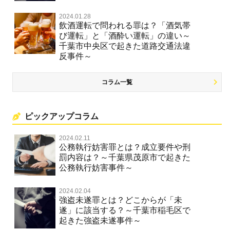
2024.01.28
飲酒運転で問われる罪は？「酒気帯
び運転」と「酒酔い運転」の違い～
千葉市中央区で起きた道路交通法違
反事件～
コラム一覧
ピックアップコラム
2024.02.11
公務執行妨害罪とは？成立要件や刑
罰内容は？～千葉県茂原市で起きた
公務執行妨害事件～
2024.02.04
強盗未遂罪とは？どこからが「未
遂」に該当する？～千葉市稲毛区で
起きた強盗未遂事件～