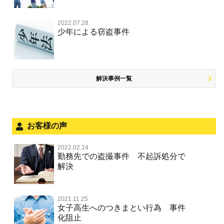
窃盗罪
大麻
児童ポルノ リベンジポルノ
逮捕・監禁
取調べの注意点
自転車事故
ネット犯罪
自首・出頭したい
知的財産と刑事事件
2022.07.28
麻薬及び向精神薬
痴漢
暴行・傷害
少年事件の手続と特色
人身事故・死亡事故
少年による窃盗事件
風営法・風適法違反
児童虐待・保護責任者遺棄
恐喝
盗撮，のぞき行為
略取・誘拐・人身売買
少年事件の処分
無免許運転
住居侵入等
盗品売買・譲り受け等
被害者対応
ひき逃げ・当て逃げ
銃刀法違反
児童虐待・保護責任者遺棄
解決事例一覧
被害届・告訴・告発の不安や悩み
飲酒運転
ストーカー事件
法人と刑事事件（脱税関係，従業員逮捕，予防法務等）
危険運転行為等
犯罪収益移転防止法違反
文書偽造・偽造文書行使
面会・差し入れ
お客様の声
不正競争防止法
風営法・風適法違反
2022.02.14
不正競争防止法
勤務先での盗撮事件 不起訴処分で
文書偽造・偽造文書行使
解決
著作権法違反・商標法違反
住居侵入等
2021.11.25
放火・失火
女子高生へのつきまとい行為 事件
化阻止
名誉棄損罪・侮辱