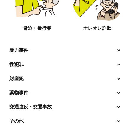
脅迫・暴行罪
オレオレ詐欺
暴力事件
性犯罪
暴行・傷害
財産犯
痴漢
殺人
薬物事件
窃盗
盗撮・のぞき
交通違反・交通事故
覚せい剤
過失致死傷・過失傷害
強盗
その他
人身事故・死亡事故
強制わいせつ、準強制わいせつ