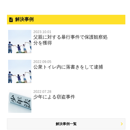
釈放してほしい
略取・誘拐・人身売買
犯罪収益移転防止法違反
横領 背任
暴力事件 TOP
外国人事件の手続きと特色
事件別－性犯罪
飲酒運転
保釈してほしい
公然わいせつ，わいせつ物頒布，淫
過失致死・過失傷害
刑事裁判の概要・手続
解決事例
行勧誘罪
性犯罪 TOP
事件別－財産犯
無実・無罪を証明してほしい
器物損壊
ストーカー事件
盗品売買・譲り受け等
器物損壊
公務員の逮捕・刑事事件
2023.10.01
淫行・援助交際（児童買春、淫行条例、児童福祉法違反）
示談で解決してほしい
財産犯 TOP
危険運転行為等
父親に対する暴行事件で保護観察処
事件別－薬物事件
脅迫・強要
児童ポルノ・リベンジポルノ
控訴・上告
分を獲得
不同意性交等罪（旧 強制性交等罪，準強制性交等罪），
執行猶予にしてほしい
横領 背任
薬物事件 TOP
監護者性交等罪
業務妨害
ネット犯罪
事件別－交通違反・交通事故
業務妨害罪
国選弁護士と私選弁護士の違い
不起訴にしてほしい
詐欺（振り込め詐欺等特殊詐欺，電子計算機使用詐欺等）
覚せい剤
自転車事故
不同意わいせつ（旧 強制わいせつ，準強制わいせつ）
公務執行妨害罪
2022.09.05
裁判員裁判
交通違反・交通事故 TOP
その他
事件のことを秘密にしたい
公衆トイレ内に落書きをして逮捕
強盗罪
危険ドラッグ
公然わいせつ罪，わいせつ物頒布等罪，淫行勧誘罪
殺人
司法取引・刑事免責
交通事故 交通違反と刑事事件
公務執行妨害
銃刀法違反
その他 TOP
被害届・告訴・告発されたら
窃盗罪
大麻
児童ポルノ リベンジポルノ
逮捕・監禁
取調べの注意点
自転車事故
ネット犯罪
自首・出頭したい
知的財産と刑事事件
2022.07.28
麻薬及び向精神薬
痴漢
暴行・傷害
少年事件の手続と特色
人身事故・死亡事故
少年による窃盗事件
風営法・風適法違反
児童虐待・保護責任者遺棄
恐喝
盗撮，のぞき行為
略取・誘拐・人身売買
少年事件の処分
無免許運転
住居侵入等
盗品売買・譲り受け等
被害者対応
ひき逃げ・当て逃げ
銃刀法違反
児童虐待・保護責任者遺棄
解決事例一覧
被害届・告訴・告発の不安や悩み
飲酒運転