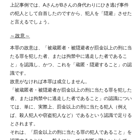
上記事例では、AさんがBさんの身代わりにひき逃げ事件
の犯人として自首したのですから、犯人を「隠避」させた
と言えるでしょう。
～故意～
本罪の故意は、「被蔵匿者・被隠避者が罰金以上の刑に当
たる罪を犯した者、または拘禁中に逃走した者であるこ
と」を認識し、かつ、これを「蔵匿・隠避すること」の認
識です。
故意がなければ本罪は成立しません。
「被蔵匿者・被隠避者が罰金以上の刑に当たる罪を犯した
者、または拘禁中に逃走した者であること」の認識につい
ては、単に、実際上、罰金以上の刑に当たる犯人（例え
ば、殺人犯人や窃盗犯人など）であるという認識で足りる
とされます。
それは、「罰金以上の刑に当たる罪の犯人であること」を