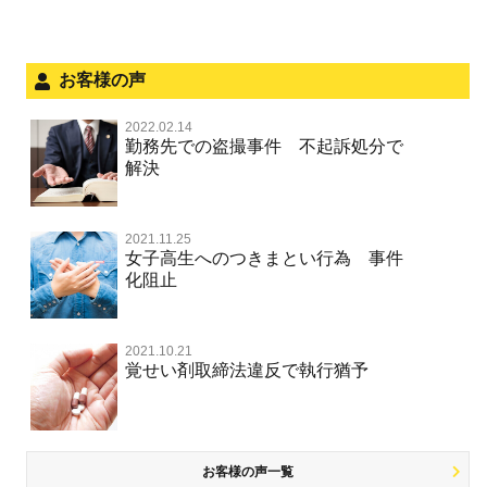
ストーカー事件
法人と刑事事件（脱税関係，従業員逮捕，予防法務等）
危険運転行為等
犯罪収益移転防止法違反
文書偽造・偽造文書行使
面会・差し入れ
お客様の声
不正競争防止法
風営法・風適法違反
2022.02.14
不正競争防止法
勤務先での盗撮事件 不起訴処分で
文書偽造・偽造文書行使
解決
著作権法違反・商標法違反
住居侵入等
2021.11.25
放火・失火
女子高生へのつきまとい行為 事件
化阻止
名誉棄損罪・侮辱
名誉棄損・侮辱
2021.10.21
覚せい剤取締法違反で執行猶予
お客様の声一覧