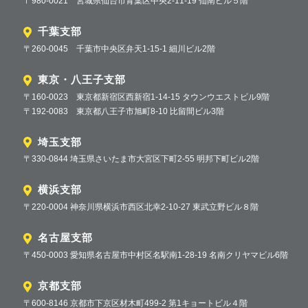
〒980-0021 宮城県仙台市青葉区中央2-11-19 仙南ビル５階
千葉支部
〒260-0045 千葉市中央区弁天1-15-1 細川ビル2階
東京・八王子支部
〒160-0023 東京都新宿区西新宿1-14-15 タウンウエストビル9階
〒192-0083 東京都八王子市旭町8-10 比留間ビル3階
埼玉支部
〒330-0844 埼玉県さいたま市大宮区下町2-55 明邦下町ビル2階
横浜支部
〒220-0004 神奈川県横浜市西区北幸2-10-27 東武立野ビル８階
名古屋支部
〒450-0003 愛知県名古屋市中村区名駅南1-28-19 名南クリヤマビル6階
京都支部
〒600-8146 京都市下京区材木町499-2 第1キョートビル４階