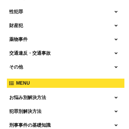
性犯罪
暴行・傷害
財産犯
痴漢
殺人
薬物事件
窃盗
盗撮・のぞき
交通違反・交通事故
覚せい剤
過失致死傷・過失傷害
強盗
その他
人身事故・死亡事故
強制わいせつ、準強制わいせつ
大麻取締法違反
MENU
脅迫・強要
著作権法違反
詐欺
ひき逃げ・当て逃げ
お悩み別解決方法
強姦・準強姦
麻薬及び向精神薬
逮捕・監禁
放火・失火
恐喝
逮捕の不安や悩み
犯罪別解決方法
無免許運転
逮捕されたら
淫行・援助交際
刑事事件の基礎知識
事件別－暴力事件
危険ドラッグ