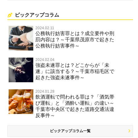
ピックアップコラム
2024.02.11
公務執行妨害罪とは？成立要件や刑
罰内容は？～千葉県茂原市で起きた
公務執行妨害事件～
2024.02.04
強盗未遂罪とは？どこからが「未
遂」に該当する？～千葉市稲毛区で
起きた強盗未遂事件～
2024.01.28
飲酒運転で問われる罪は？「酒気帯
び運転」と「酒酔い運転」の違い～
千葉市中央区で起きた道路交通法違
反事件～
ピックアップコラム一覧