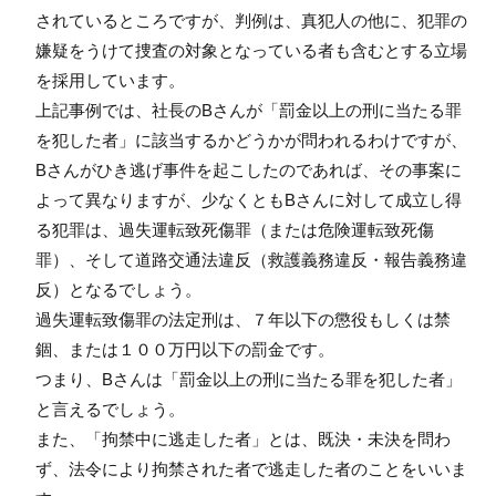
されているところですが、判例は、真犯人の他に、犯罪の
嫌疑をうけて捜査の対象となっている者も含むとする立場
を採用しています。
上記事例では、社長のBさんが「罰金以上の刑に当たる罪
を犯した者」に該当するかどうかが問われるわけですが、
Bさんがひき逃げ事件を起こしたのであれば、その事案に
よって異なりますが、少なくともBさんに対して成立し得
る犯罪は、過失運転致死傷罪（または危険運転致死傷
罪）、そして道路交通法違反（救護義務違反・報告義務違
反）となるでしょう。
過失運転致傷罪の法定刑は、７年以下の懲役もしくは禁
錮、または１００万円以下の罰金です。
つまり、Bさんは「罰金以上の刑に当たる罪を犯した者」
と言えるでしょう。
また、「拘禁中に逃走した者」とは、既決・未決を問わ
ず、法令により拘禁された者で逃走した者のことをいいま