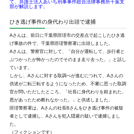
て、弁護士法人あいち刑事事件総合法律事務所千葉支
部が解説します。
ひき逃げ事件の身代わり出頭で逮捕
Aさんは、前日に千葉県匝瑳市の交差点で起こしたひき逃
げ事故の件で、千葉県匝瑳警察署に出頭しました。
Aさんは、警察官に対して、「自分が運転して、歩行者と
ぶつかったが怖かったのでそのまま走り去った。」と話し
ています。
しかし、Aさんに対する取調べが進むにつれて、Aさんの
供述が二転三転するようになったため、不審に思った取調
官が問いただしたところ、「社長に身代わりを頼まれた。
恩があったため断れなかった。」と供述しました。
匝瑳警察署は、Aさんの社長Bさんをひき逃げ事件の被疑
者として逮捕し、Aさんを犯人隠避の疑いで逮捕しまし
た。
（フィクションです）