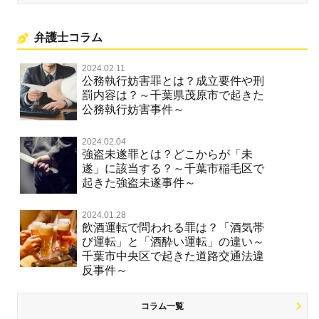
弁護士コラム
2024.02.11
公務執行妨害罪とは？成立要件や刑
罰内容は？～千葉県茂原市で起きた
公務執行妨害事件～
2024.02.04
強盗未遂罪とは？どこからが「未
遂」に該当する？～千葉市稲毛区で
起きた強盗未遂事件～
2024.01.28
飲酒運転で問われる罪は？「酒気帯
び運転」と「酒酔い運転」の違い～
千葉市中央区で起きた道路交通法違
反事件～
コラム一覧