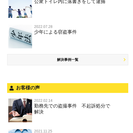
事件のことを秘密にしたい
公衆トイレ内に落書きをして逮捕
強盗罪
危険ドラッグ
公然わいせつ罪，わいせつ物頒布等罪，淫行勧誘罪
殺人
司法取引・刑事免責
交通事故 交通違反と刑事事件
公務執行妨害
銃刀法違反
その他 TOP
被害届・告訴・告発されたら
窃盗罪
大麻
児童ポルノ リベンジポルノ
逮捕・監禁
取調べの注意点
自転車事故
ネット犯罪
自首・出頭したい
知的財産と刑事事件
2022.07.28
麻薬及び向精神薬
痴漢
暴行・傷害
少年事件の手続と特色
人身事故・死亡事故
少年による窃盗事件
風営法・風適法違反
児童虐待・保護責任者遺棄
恐喝
盗撮，のぞき行為
略取・誘拐・人身売買
少年事件の処分
無免許運転
住居侵入等
盗品売買・譲り受け等
被害者対応
ひき逃げ・当て逃げ
銃刀法違反
児童虐待・保護責任者遺棄
解決事例一覧
被害届・告訴・告発の不安や悩み
飲酒運転
ストーカー事件
法人と刑事事件（脱税関係，従業員逮捕，予防法務等）
危険運転行為等
犯罪収益移転防止法違反
文書偽造・偽造文書行使
面会・差し入れ
お客様の声
不正競争防止法
風営法・風適法違反
2022.02.14
不正競争防止法
勤務先での盗撮事件 不起訴処分で
文書偽造・偽造文書行使
解決
著作権法違反・商標法違反
住居侵入等
2021.11.25
放火・失火