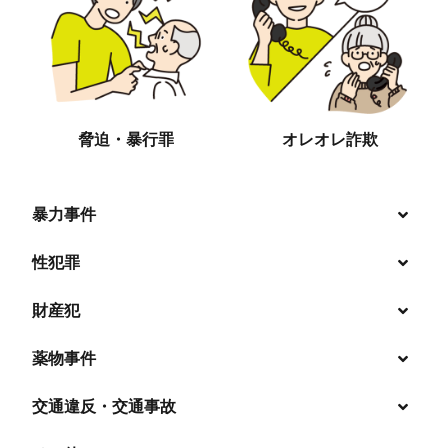
脅迫・暴行罪
オレオレ詐欺
暴力事件
性犯罪
暴行・傷害
財産犯
痴漢
殺人
薬物事件
窃盗
盗撮・のぞき
交通違反・交通事故
覚せい剤
過失致死傷・過失傷害