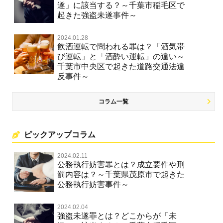
遂」に該当する？～千葉市稲毛区で
起きた強盗未遂事件～
2024.01.28
飲酒運転で問われる罪は？「酒気帯
び運転」と「酒酔い運転」の違い～
千葉市中央区で起きた道路交通法違
反事件～
コラム一覧
ピックアップコラム
2024.02.11
公務執行妨害罪とは？成立要件や刑
罰内容は？～千葉県茂原市で起きた
公務執行妨害事件～
2024.02.04
強盗未遂罪とは？どこからが「未