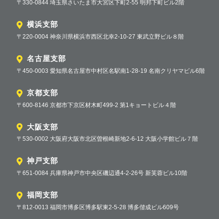
〒330-0844 埼玉県さいたま市大宮区下町2-55 明邦下町ビル2階
横浜支部
〒220-0004 神奈川県横浜市西区北幸2-10-27 東武立野ビル８階
名古屋支部
〒450-0003 愛知県名古屋市中村区名駅南1-28-19 名南クリヤマビル6階
京都支部
〒600-8146 京都市下京区材木町499-2 第1キョートビル４階
大阪支部
〒530-0002 大阪府大阪市北区曽根崎新地2-6-12 大阪小学館ビル７階
神戸支部
〒651-0084 兵庫県神戸市中央区磯辺通4-2-26号 新芙蓉ビル10階
福岡支部
〒812-0013 福岡市博多区博多駅東2-5-28 博多偕成ビル609号