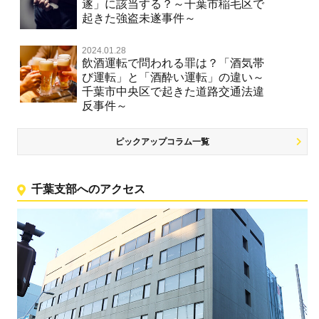
遂」に該当する？～千葉市稲毛区で
起きた強盗未遂事件～
2024.01.28
飲酒運転で問われる罪は？「酒気帯
び運転」と「酒酔い運転」の違い～
千葉市中央区で起きた道路交通法違
反事件～
ピックアップコラム一覧
千葉支部へのアクセス