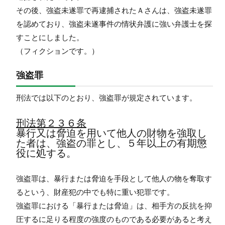
その後、強盗未遂罪で再逮捕されたＡさんは、強盗未遂罪
を認めており、強盗未遂事件の情状弁護に強い弁護士を探
すことにしました。
（フィクションです。）
強盗罪
刑法では以下のとおり、強盗罪が規定されています。
刑法第２３６条
暴行又は脅迫を用いて他人の財物を強取し
た者は、強盗の罪とし、５年以上の有期懲
役に処する。
強盗罪は、暴行または脅迫を手段として他人の物を奪取す
るという、財産犯の中でも特に重い犯罪です。
強盗罪における「暴行または脅迫」は、相手方の反抗を抑
圧するに足りる程度の強度のものである必要があると考え