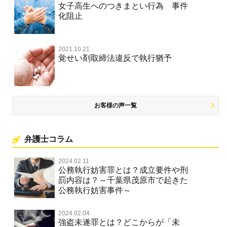
女子高生へのつきまとい行為 事件
化阻止
名誉棄損罪・侮辱
名誉棄損・侮辱
2021.10.21
覚せい剤取締法違反で執行猶予
お客様の声一覧
弁護士コラム
2024.02.11
公務執行妨害罪とは？成立要件や刑
罰内容は？～千葉県茂原市で起きた
公務執行妨害事件～
2024.02.04
強盗未遂罪とは？どこからが「未