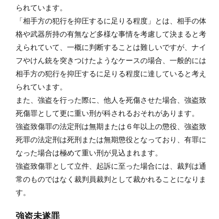
られています。
「相手方の犯行を抑圧するに足りる程度」とは、相手の体
格や武器所持の有無など多様な事情を考慮して決まると考
えられていて、一概に判断することは難しいですが、ナイ
フやけん銃を突きつけたようなケースの場合、一般的には
相手方の犯行を抑圧するに足りる程度に達していると考え
られています。
また、強盗を行った際に、他人を死傷させた場合、強盗致
死傷罪として更に重い刑が科されるおそれがあります。
強盗致傷罪の法定刑は無期または６年以上の懲役、強盗致
死罪の法定刑は死刑または無期懲役となっており、有罪に
なった場合は極めて重い刑が見込まれます。
強盗致傷罪として立件、起訴に至った場合には、裁判は通
常のものではなく裁判員裁判として裁かれることになりま
す。
強盗未遂罪