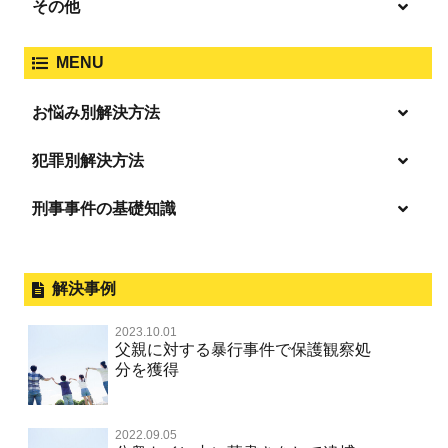
強盗
その他
人身事故・死亡事故
強制わいせつ、準強制わいせつ
大麻取締法違反
MENU
脅迫・強要
著作権法違反
詐欺
ひき逃げ・当て逃げ
お悩み別解決方法
強姦・準強姦
麻薬及び向精神薬
逮捕・監禁
放火・失火
恐喝
逮捕の不安や悩み
犯罪別解決方法
無免許運転
逮捕されたら
淫行・援助交際
刑事事件の基礎知識
事件別－暴力事件
危険ドラッグ
釈放してほしい
略取・誘拐・人身売買
犯罪収益移転防止法違反
横領 背任
暴力事件 TOP
外国人事件の手続きと特色
事件別－性犯罪
飲酒運転
保釈してほしい
公然わいせつ，わいせつ物頒布，淫
過失致死・過失傷害
刑事裁判の概要・手続
解決事例
行勧誘罪
性犯罪 TOP
事件別－財産犯
無実・無罪を証明してほしい
器物損壊
ストーカー事件
盗品売買・譲り受け等
器物損壊
公務員の逮捕・刑事事件
2023.10.01
淫行・援助交際（児童買春、淫行条例、児童福祉法違反）
示談で解決してほしい
財産犯 TOP
危険運転行為等
父親に対する暴行事件で保護観察処
事件別－薬物事件
脅迫・強要
児童ポルノ・リベンジポルノ
控訴・上告
分を獲得
不同意性交等罪（旧 強制性交等罪，準強制性交等罪），
執行猶予にしてほしい
横領 背任
薬物事件 TOP
監護者性交等罪
業務妨害
ネット犯罪
事件別－交通違反・交通事故
業務妨害罪
国選弁護士と私選弁護士の違い
不起訴にしてほしい
詐欺（振り込め詐欺等特殊詐欺，電子計算機使用詐欺等）
覚せい剤
自転車事故
不同意わいせつ（旧 強制わいせつ，準強制わいせつ）
公務執行妨害罪
2022.09.05
裁判員裁判
交通違反・交通事故 TOP
その他