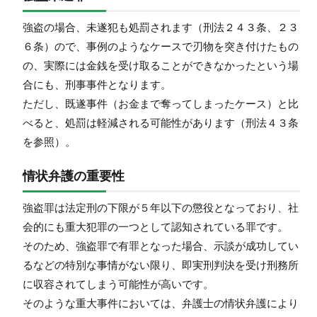
強盗の場合、未遂犯も処罰されます（刑法２４３条、２３
６条）ので、事例のようなケースで刃物を突き付けたもの
の、実際には金銭を受け取ることができなかったという場
合にも、刑事事件となります。
ただし、既遂事件（お金まで奪ってしまったケース）と比
べると、処罰は軽減される可能性があります（刑法４３条
を参照）。
情状弁護の重要性
強盗罪は法定刑の下限が５年以下の懲役となっており、社
会的にも重大犯罪の一つとして認知されている罪です。
そのため、強盗罪で有罪となった場合、示談が成功してい
るなどの特別な事情がない限り、即実刑判決を受け刑務所
に収容されてしまう可能性が高いです。
そのような重大事件においては、弁護士の情状弁護により