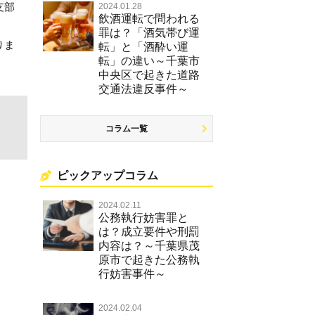
支部
2024.01.28
飲酒運転で問われる
罪は？「酒気帯び運
りま
転」と「酒酔い運
転」の違い～千葉市
中央区で起きた道路
交通法違反事件～
コラム一覧
ピックアップコラム
2024.02.11
公務執行妨害罪と
は？成立要件や刑罰
内容は？～千葉県茂
原市で起きた公務執
行妨害事件～
2024.02.04