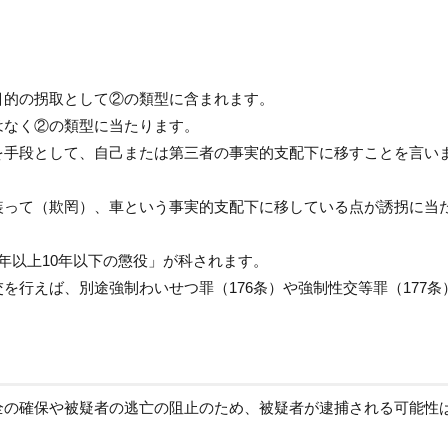
目的の拐取として②の類型に含まれます。
はなく②の類型に当たります。
を手段として、自己または第三者の事実的支配下に移すことを言い
装って（欺罔）、車という事実的支配下に移している点が誘拐に当
年以上10年以下の懲役」が科されます。
を行えば、別途強制わいせつ罪（176条）や強制性交等罪（177条
全の確保や被疑者の逃亡の阻止のため、被疑者が逮捕される可能性