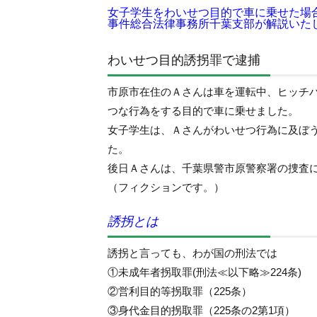
女子学生をわいせつ目的で車に乗せた場
事件総合法律事務所千葉支部が解説いた
わいせつ目的誘拐罪で逮捕
市原市在住のＡさんは車を運転中、ヒッチ
つな行為をする目的で車に乗せました。
女子学生は、Ａさんがわいせつ行為に及ぼ
た。
後日Ａさんは、千葉県警市原警察署の捜査
（フィクションです。）
誘拐とは
誘拐と言っても、わが国の刑法では
①未成年者拐取罪(刑法≪以下略≫224条)
②営利目的等拐取罪（225条）
③身代金目的拐取罪（225条の2第1項）