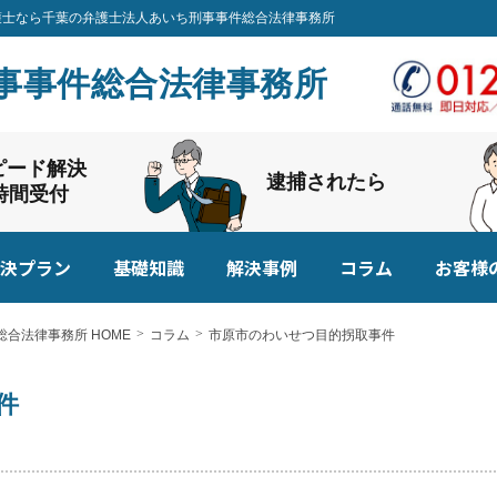
弁護士なら千葉の弁護士法人あいち刑事事件総合法律事務所
事事件総合法律事務所
ピード解決
逮捕されたら
4時間受付
決プラン
基礎知識
解決事例
コラム
お客様
合法律事務所 HOME
コラム
市原市のわいせつ目的拐取事件
事件