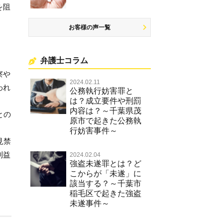
を阻
お客様の声一覧
弁護士コラム
察や
2024.02.11
われ
公務執行妨害罪と
は？成立要件や刑罰
内容は？～千葉県茂
との
原市で起きた公務執
行妨害事件～
見禁
利益
2024.02.04
強盗未遂罪とは？ど
こからが「未遂」に
該当する？～千葉市
稲毛区で起きた強盗
未遂事件～