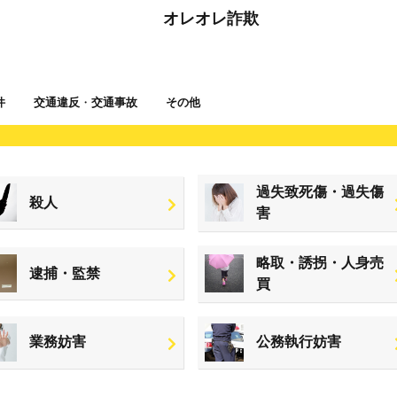
オレオレ詐欺
件
交通違反
・
交通事故
その他
過失致死傷・過失傷
殺人
害
略取・誘拐・人身売
逮捕・監禁
買
業務妨害
公務執行妨害