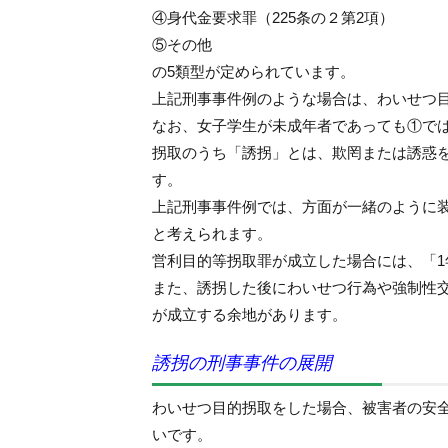
④身代金要求罪（225条の２第2項）
⑤その他
の5類型が定められています。
上記刑事事件例のような場合は、わいせつ
なお、女子学生が未成年者であっても①で
拐取のうち「誘拐」とは、欺罔または誘惑
す。
上記刑事事件例では、方面が一緒のように
と考えられます。
営利目的等拐取罪が成立した場合には、「1
また、誘拐した後にわいせつ行為や強制性交
が成立する余地があります。
誘拐の刑事事件の展開
わいせつ目的拐取をした場合、被害者の安
いです。