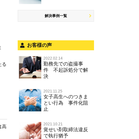
少年事件の処分
無免許運転
児童ポルノ リベンジポルノ
恐喝
住居侵入等
被害者対応
ひき逃げ・当て逃げ
痴漢
盗品売買・譲り受け等
銃刀法違反
解決事例一覧
被害届・告訴・告発の不安や悩み
飲酒運転
盗撮，のぞき行為
ストーカー事件
法人と刑事事件（脱税関係，従業
危険運転行為等
犯罪収益移転防止法違反
員逮捕，予防法務等）
お客様の声
ま
不正競争防止法
面会・差し入れ
2022.02.14
風営法・風適法違反
勤務先での盗撮事
たる
件 不起訴処分で解
文書偽造・偽造文書行使
決
著作権法違反・商標法違反
）
2021.11.25
放火・失火
女子高生へのつきま
とい行為 事件化阻
名誉棄損罪・侮辱
止
2021.10.21
は高
覚せい剤取締法違反
で執行猶予