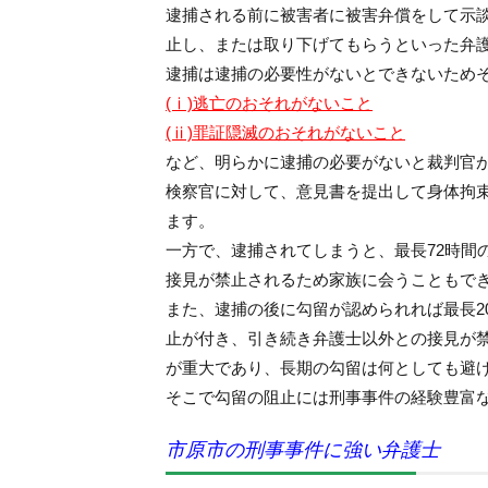
逮捕される前に被害者に被害弁償をして示
止し、または取り下げてもらうといった弁
逮捕は逮捕の必要性がないとできないため
(ⅰ)逃亡のおそれがないこと
(ⅱ)罪証隠滅のおそれがないこと
など、明らかに逮捕の必要がないと裁判官
検察官に対して、意見書を提出して身体拘
ます。
一方で、逮捕されてしまうと、最長72時間
接見が禁止されるため家族に会うこともで
また、逮捕の後に勾留が認められれば最長2
止が付き、引き続き弁護士以外との接見が
が重大であり、長期の勾留は何としても避
そこで勾留の阻止には刑事事件の経験豊富
市原市の刑事事件に強い弁護士