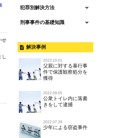
事
逮捕の不安や悩み
犯罪別解決方法
逮捕されたら
刑事事件の基礎知識
事件別－暴力事件
釈放してほしい
暴力事件 TOP
外国人事件の手続きと特色
事件別－性犯罪
いせ
保釈してほしい
過失致死・過失傷害
刑事裁判の概要・手続
解決事例
性犯罪 TOP
事件別－財産犯
無実・無罪を証明してほしい
まし
器物損壊
公務員の逮捕・刑事事件
2023.10.01
淫行・援助交際（児童買春、淫行
示談で解決してほしい
財産犯 TOP
父親に対する暴行事
事件別－薬物事件
条例、児童福祉法違反）
脅迫・強要
控訴・上告
件で保護観察処分を
執行猶予にしてほしい
横領 背任
獲得
薬物事件 TOP
不同意性交等罪（旧 強制性交等
事件別－交通違反・交通事故
業務妨害罪
国選弁護士と私選弁護士の違い
罪，準強制性交等罪），監護者性
不起訴にしてほしい
詐欺（振り込め詐欺等特殊詐欺，
覚せい剤
交等罪
公務執行妨害罪
裁判員裁判
交通違反・交通事故 TOP
2022.09.05
電子計算機使用詐欺等）
その他
事件のことを秘密にしたい
公衆トイレ内に落書
危険ドラッグ
不同意わいせつ（旧 強制わいせ
殺人
司法取引・刑事免責
きをして逮捕
交通事故 交通違反と刑事事件
強盗罪
その他 TOP
被害届・告訴・告発されたら
つ，準強制わいせつ）
大麻
逮捕・監禁
取調べの注意点
自転車事故
窃盗罪
ネット犯罪
自首・出頭したい
公然わいせつ罪，わいせつ物頒布
2022.07.28
麻薬及び向精神薬
暴行・傷害
少年事件の手続と特色
人身事故・死亡事故
少年による窃盗事件
等罪，淫行勧誘罪
知的財産と刑事事件
児童虐待・保護責任者遺棄
略取・誘拐・人身売買