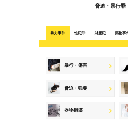
脅迫・暴行罪
暴力事件
性犯罪
財産犯
薬物事
暴行・傷害
脅迫・強要
器物損壊