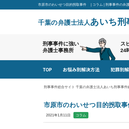
市原市のわいせつ目的拐取事件 | コラム | 刑事事件の
あいち刑
千葉の弁護士法人
刑事事件に強い
ス
弁護士事務所
2
TOP
お悩み別解決方法
犯罪別解
刑事事件総合サイト 千葉の弁護士法人あいち刑事事件総
市原市のわいせつ目的拐取
2021年1月11日
コラム