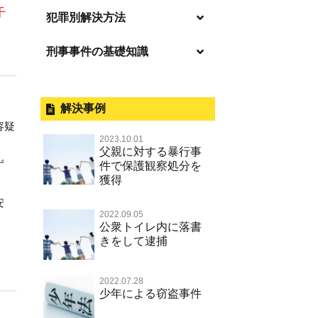
千
逮捕の不安や悩み
犯罪別解決方法
逮捕されたら
刑事事件の基礎知識
事件別－暴力事件
釈放してほしい
暴力事件 TOP
外国人事件の手続きと特色
事件別－性犯罪
保釈してほしい
過失致死・過失傷害
刑事裁判の概要・手続
解決事例
性犯罪 TOP
事件別－財産犯
無実・無罪を証明してほしい
容疑
器物損壊
公務員の逮捕・刑事事件
2023.10.01
淫行・援助交際（児童買春、淫行
示談で解決してほしい
財産犯 TOP
父親に対する暴行事
事件別－薬物事件
条例、児童福祉法違反）
脅迫・強要
控訴・上告
ず
件で保護観察処分を
執行猶予にしてほしい
横領 背任
獲得
薬物事件 TOP
不同意性交等罪（旧 強制性交等
事件別－交通違反・交通事故
業務妨害罪
国選弁護士と私選弁護士の違い
罪，準強制性交等罪），監護者性
不起訴にしてほしい
詐欺（振り込め詐欺等特殊詐欺，
安
覚せい剤
交等罪
公務執行妨害罪
裁判員裁判
交通違反・交通事故 TOP
2022.09.05
電子計算機使用詐欺等）
その他
事件のことを秘密にしたい
公衆トイレ内に落書
危険ドラッグ
不同意わいせつ（旧 強制わいせ
殺人
司法取引・刑事免責
きをして逮捕
交通事故 交通違反と刑事事件
強盗罪
その他 TOP
被害届・告訴・告発されたら
つ，準強制わいせつ）
大麻
逮捕・監禁
取調べの注意点
自転車事故
窃盗罪
ネット犯罪
自首・出頭したい
公然わいせつ罪，わいせつ物頒布
2022.07.28
麻薬及び向精神薬
暴行・傷害
少年事件の手続と特色
人身事故・死亡事故
少年による窃盗事件
等罪，淫行勧誘罪
知的財産と刑事事件
児童虐待・保護責任者遺棄
略取・誘拐・人身売買