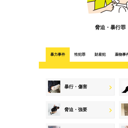
脅迫・暴行罪
暴力事件
性犯罪
財産犯
薬物事
暴行・傷害
脅迫・強要