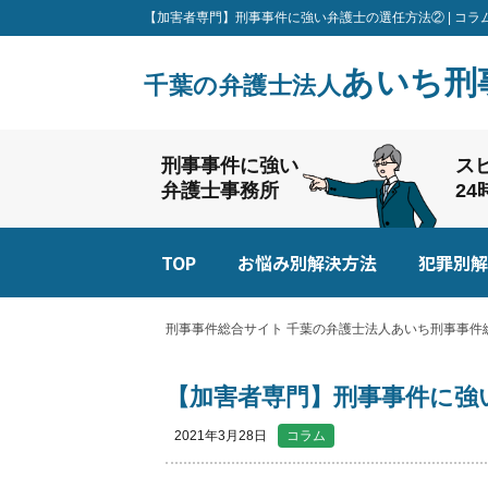
【加害者専門】刑事事件に強い弁護士の選任方法② | コラ
あいち刑
千葉の弁護士法人
刑事事件に強い
ス
弁護士事務所
2
TOP
お悩み別解決方法
犯罪別解
刑事事件総合サイト 千葉の弁護士法人あいち刑事事件総
【加害者専門】刑事事件に強
2021年3月28日
コラム