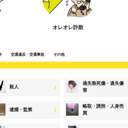
オレオレ詐欺
件
交通違反
・
交通事故
その他
過失致死傷・過失傷
殺人
害
略取・誘拐・人身売
逮捕・監禁
買