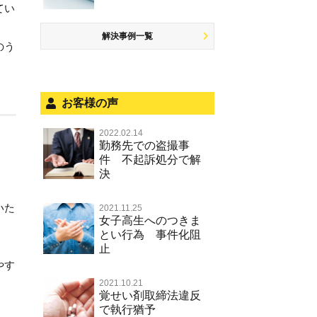
少年事件の処分
無免許運転
児童ポルノ リベンジポルノ
恐喝
てい
住居侵入等
被害者対応
ひき逃げ・当て逃げ
痴漢
盗品売買・譲り受け等
銃刀法違反
解決事例一覧
のう
被害届・告訴・告発の不安や悩み
飲酒運転
盗撮，のぞき行為
ストーカー事件
法人と刑事事件（脱税関係，従業
危険運転行為等
犯罪収益移転防止法違反
員逮捕，予防法務等）
お客様の声
不正競争防止法
面会・差し入れ
2022.02.14
風営法・風適法違反
勤務先での盗撮事
件 不起訴処分で解
文書偽造・偽造文書行使
決
著作権法違反・商標法違反
いた
2021.11.25
放火・失火
女子高生へのつきま
とい行為 事件化阻
名誉棄損罪・侮辱
止
やす
2021.10.21
覚せい剤取締法違反
で執行猶予