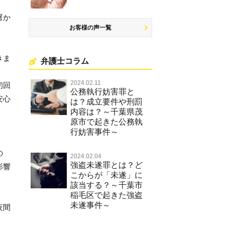
署か
お客様の声一覧
きま
弁護士コラム
2024.02.11
初回
公務執行妨害罪と
安心
は？成立要件や刑罰
内容は？～千葉県茂
原市で起きた公務執
行妨害事件～
の
2024.02.04
強盗未遂罪とは？ど
影響
こからが「未遂」に
該当する？～千葉市
稲毛区で起きた強盗
未遂事件～
夜間