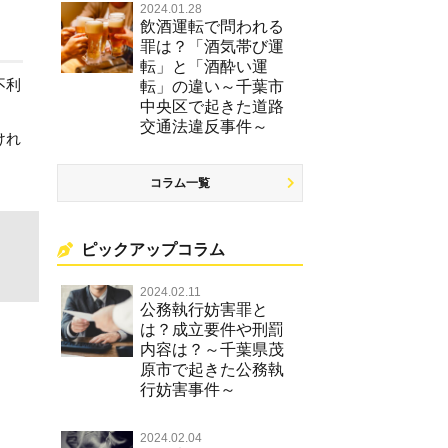
2024.01.28
飲酒運転で問われる
罪は？「酒気帯び運
転」と「酒酔い運
不利
転」の違い～千葉市
中央区で起きた道路
交通法違反事件～
けれ
コラム一覧
ピックアップコラム
2024.02.11
公務執行妨害罪と
は？成立要件や刑罰
内容は？～千葉県茂
原市で起きた公務執
行妨害事件～
2024.02.04