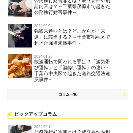
公務執行妨害罪とは？成立要件や刑
罰内容は？～千葉県茂原市で起きた
公務執行妨害事件～
2024.02.04
強盗未遂罪とは？どこからが「未
遂」に該当する？～千葉市稲毛区で
起きた強盗未遂事件～
2024.01.28
飲酒運転で問われる罪は？「酒気帯
び運転」と「酒酔い運転」の違い～
千葉市中央区で起きた道路交通法違
反事件～
コラム一覧
ピックアップコラム
2024.02.11
公務執行妨害罪とは？成立要件や刑