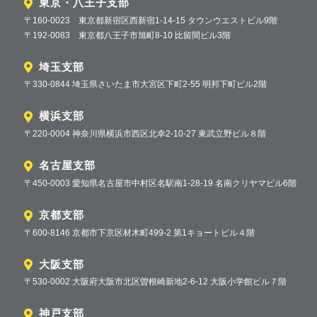
東京・八王子支部
〒160-0023 東京都新宿区西新宿1-14-15 タウンウエストビル9階
〒192-0083 東京都八王子市旭町8-10 比留間ビル3階
埼玉支部
〒330-0844 埼玉県さいたま市大宮区下町2-55 明邦下町ビル2階
横浜支部
〒220-0004 神奈川県横浜市西区北幸2-10-27 東武立野ビル８階
名古屋支部
〒450-0003 愛知県名古屋市中村区名駅南1-28-19 名南クリヤマビル6階
京都支部
〒600-8146 京都市下京区材木町499-2 第1キョートビル４階
大阪支部
〒530-0002 大阪府大阪市北区曽根崎新地2-6-12 大阪小学館ビル７階
神戸支部