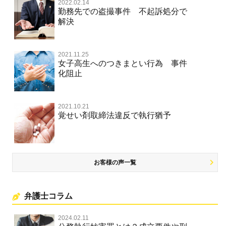
2022.02.14
不正競争防止法
勤務先での盗撮事件 不起訴処分で
文書偽造・偽造文書行使
解決
著作権法違反・商標法違反
住居侵入等
2021.11.25
放火・失火
女子高生へのつきまとい行為 事件
化阻止
名誉棄損罪・侮辱
名誉棄損・侮辱
2021.10.21
覚せい剤取締法違反で執行猶予
お客様の声一覧
弁護士コラム
2024.02.11