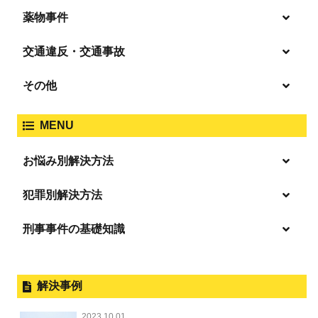
殺人
薬物事件
窃盗
盗撮・のぞき
交通違反・交通事故
覚せい剤
過失致死傷・過失傷害
強盗
その他
人身事故・死亡事故
強制わいせつ、準強制わいせつ
大麻取締法違反
MENU
脅迫・強要
著作権法違反
詐欺
ひき逃げ・当て逃げ
お悩み別解決方法
強姦・準強姦
麻薬及び向精神薬
逮捕・監禁
放火・失火
恐喝
逮捕の不安や悩み
犯罪別解決方法
無免許運転
逮捕されたら
淫行・援助交際
刑事事件の基礎知識
事件別－暴力事件
危険ドラッグ
釈放してほしい
略取・誘拐・人身売買
犯罪収益移転防止法違反
横領 背任
暴力事件 TOP
外国人事件の手続きと特色
事件別－性犯罪
飲酒運転
保釈してほしい
公然わいせつ，わいせつ物頒布，淫
過失致死・過失傷害
刑事裁判の概要・手続
解決事例
行勧誘罪
性犯罪 TOP
事件別－財産犯
無実・無罪を証明してほしい
器物損壊
ストーカー事件
盗品売買・譲り受け等
器物損壊
公務員の逮捕・刑事事件
2023.10.01