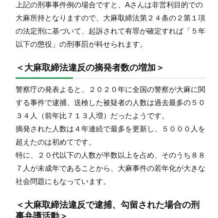
上記の刑事事件例の場合ですと、Aさんは非営利目的での
大麻所持となりますので、大麻取締法第２４条の２第１項
の法定刑に基づいて、起訴されて有罪が確定すれば「５年
以下の懲役」の刑事罰が科せられます。
＜大麻取締法違反の摘発者数の増加＞
警察庁の発表よると、２０２０年に全国の警察が大麻に関
する事件で逮捕、送検した被疑者の人数は過去最多の５０
３４人（前年比７１３人増）だったようです。
摘発された人数は４年連続で最多を更新し、５０００人を
超えたのは初めてです。
特に、２０代以下の人数が半数以上を占め、そのうち８８
７人が未成年であることから、大麻事件の若年化が大きな
社会問題にもなっています。
＜大麻取締法違反で逮捕、勾留された場合の刑
事弁護活動＞