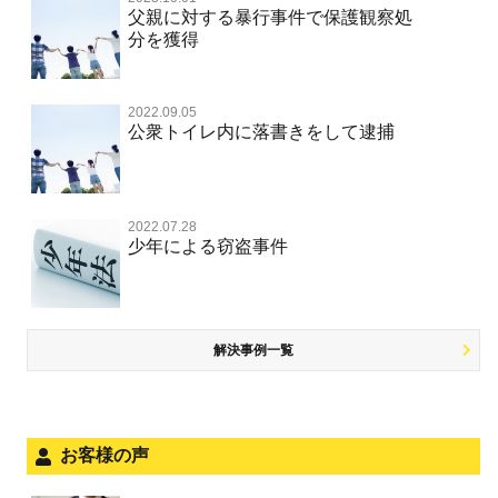
淫行・援助交際（児童買春、淫行条例、児童福祉法違反）
示談で解決してほしい
財産犯 TOP
危険運転行為等
父親に対する暴行事件で保護観察処
事件別－薬物事件
脅迫・強要
児童ポルノ・リベンジポルノ
控訴・上告
分を獲得
不同意性交等罪（旧 強制性交等罪，準強制性交等罪），
執行猶予にしてほしい
横領 背任
薬物事件 TOP
監護者性交等罪
業務妨害
ネット犯罪
事件別－交通違反・交通事故
業務妨害罪
国選弁護士と私選弁護士の違い
不起訴にしてほしい
詐欺（振り込め詐欺等特殊詐欺，電子計算機使用詐欺等）
覚せい剤
自転車事故
不同意わいせつ（旧 強制わいせつ，準強制わいせつ）
公務執行妨害罪
2022.09.05
裁判員裁判
交通違反・交通事故 TOP
その他
事件のことを秘密にしたい
公衆トイレ内に落書きをして逮捕
強盗罪
危険ドラッグ
公然わいせつ罪，わいせつ物頒布等罪，淫行勧誘罪
殺人
司法取引・刑事免責
交通事故 交通違反と刑事事件
公務執行妨害
銃刀法違反
その他 TOP
被害届・告訴・告発されたら
窃盗罪
大麻
児童ポルノ リベンジポルノ
逮捕・監禁
取調べの注意点
自転車事故
ネット犯罪
自首・出頭したい
知的財産と刑事事件
2022.07.28
麻薬及び向精神薬
痴漢
暴行・傷害
少年事件の手続と特色
人身事故・死亡事故
少年による窃盗事件
風営法・風適法違反
児童虐待・保護責任者遺棄
恐喝
盗撮，のぞき行為
略取・誘拐・人身売買
少年事件の処分
無免許運転
住居侵入等
盗品売買・譲り受け等
被害者対応
ひき逃げ・当て逃げ
銃刀法違反
児童虐待・保護責任者遺棄
解決事例一覧
被害届・告訴・告発の不安や悩み
飲酒運転
ストーカー事件
法人と刑事事件（脱税関係，従業員逮捕，予防法務等）
危険運転行為等
犯罪収益移転防止法違反
文書偽造・偽造文書行使
面会・差し入れ
お客様の声
不正競争防止法
風営法・風適法違反