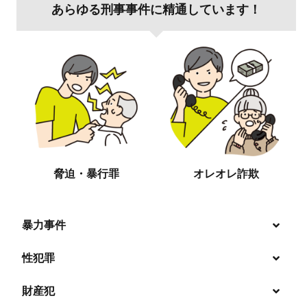
あらゆる刑事事件に精通しています！
脅迫・暴行罪
オレオレ詐欺
暴力事件
性犯罪
暴行・傷害
財産犯
痴漢