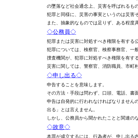
の墜落など社会通念上、災害を呼ばれるも
犯罪と同様に、災害の事実というのは災害
また、抽象的なものでは足りず、ある程度
◇公務員◇
犯罪または災害に対処すべき権限を有する
犯罪については、検察官、検察事務官、一
捜査機関が、犯罪に対処すべき権限を有す
災害に関しては、警察官、消防職員、市町
◇申し出る◇
申告することを意味します。
その方法・手段は問わず、口頭、電話、書
申告は自発的に行われなければなりません
出る」とは言えません。
しかし、公務員から聞かれたことと関連の
◇故意◇
本罪が成立するには、行為者が、申し出る