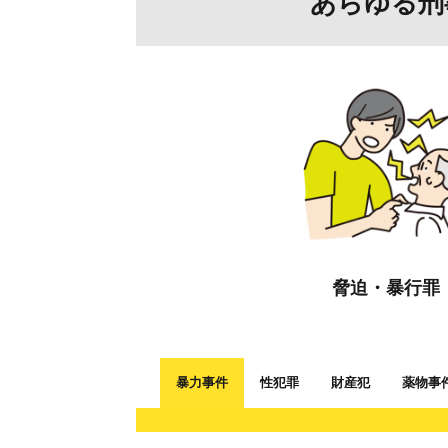
あらゆる刑
脅迫・暴行罪
暴力事件
性犯罪
財産犯
薬物事