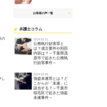
お客様の声一覧
弁護士コラム
等の
2024.02.11
公務執行妨害罪と
は？成立要件や刑罰
内容は？～千葉県茂
原市で起きた公務執
行妨害事件～
2024.02.04
強盗未遂罪とは？ど
申し
こからが「未遂」に
該当する？～千葉市
。
稲毛区で起きた強盗
未遂事件～