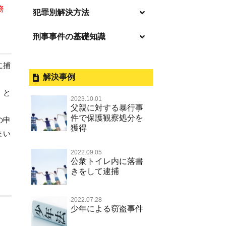
務
逮捕の不安や悩み
犯罪別解決方法
逮捕されたら
刑事事件の基礎知識
事件別－暴力事件
釈放してほしい
暴力事件 TOP
外国人事件の手続きと特色
事件別－性犯罪
に捕
保釈してほしい
過失致死・過失傷害
刑事裁判の概要・手続
解決事例
性犯罪 TOP
事件別－財産犯
無実・無罪を証明してほしい
」と
器物損壊
公務員の逮捕・刑事事件
2023.10.01
淫行・援助交際（児童買春、淫行
示談で解決してほしい
財産犯 TOP
父親に対する暴行事
事件別－薬物事件
条例、児童福祉法違反）
脅迫・強要
控訴・上告
件で保護観察処分を
の申
執行猶予にしてほしい
横領 背任
獲得
薬物事件 TOP
不同意性交等罪（旧 強制性交等
事件別－交通違反・交通事故
業務妨害罪
国選弁護士と私選弁護士の違い
まい
罪，準強制性交等罪），監護者性
不起訴にしてほしい
詐欺（振り込め詐欺等特殊詐欺，
覚せい剤
交等罪
公務執行妨害罪
裁判員裁判
交通違反・交通事故 TOP
2022.09.05
電子計算機使用詐欺等）
その他
事件のことを秘密にしたい
公衆トイレ内に落書
危険ドラッグ
不同意わいせつ（旧 強制わいせ
殺人
司法取引・刑事免責
きをして逮捕
交通事故 交通違反と刑事事件
強盗罪
その他 TOP
被害届・告訴・告発されたら
つ，準強制わいせつ）
大麻
逮捕・監禁
取調べの注意点
自転車事故
窃盗罪
ネット犯罪
自首・出頭したい
公然わいせつ罪，わいせつ物頒布
2022.07.28
麻薬及び向精神薬
暴行・傷害
少年事件の手続と特色
人身事故・死亡事故
少年による窃盗事件
等罪，淫行勧誘罪
知的財産と刑事事件
児童虐待・保護責任者遺棄
略取・誘拐・人身売買