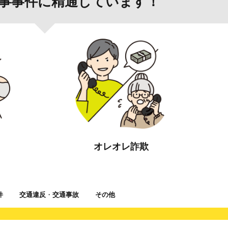
事事件に精通しています！
オレオレ詐欺
件
交通違反
・
交通事故
その他