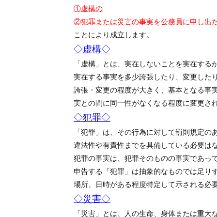
①虚構の
②犯罪または災害の事実を公務員に申し出
ことにより成立します。
◇虚構◇
「虚構」とは、実在しないことを実在する
実在する事実を多少誇張したり、変更した
誇張・変更の程度が大きく、基本となる事
実との間に同一性がなくなる程度に変更さ
◇犯罪◇
「犯罪」は、その行為に対して罰則規定の
違法性や有責性までを具備している必要は
犯罪の事実は、犯罪そのものの事実であっ
申告する「犯罪」は抽象的なものでは足り
場所、日時がある程度特定して示される必
◇災害◇
「災害」とは、人の生命、身体または重大