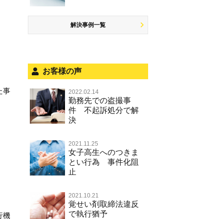
少年事件の処分
無免許運転
児童ポルノ リベンジポルノ
恐喝
住居侵入等
被害者対応
ひき逃げ・当て逃げ
痴漢
盗品売買・譲り受け等
銃刀法違反
解決事例一覧
被害届・告訴・告発の不安や悩み
飲酒運転
盗撮，のぞき行為
ストーカー事件
法人と刑事事件（脱税関係，従業
危険運転行為等
犯罪収益移転防止法違反
員逮捕，予防法務等）
お客様の声
不正競争防止法
面会・差し入れ
た事
2022.02.14
風営法・風適法違反
勤務先での盗撮事
件 不起訴処分で解
文書偽造・偽造文書行使
決
著作権法違反・商標法違反
2021.11.25
放火・失火
女子高生へのつきま
とい行為 事件化阻
名誉棄損罪・侮辱
止
2021.10.21
覚せい剤取締法違反
で執行猶予
行機