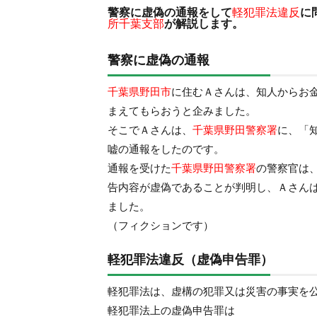
警察に虚偽の通報をして
軽犯罪法違反
に
所千葉支部
が解説します。
警察に虚偽の通報
千葉県野田市
に住むＡさんは、知人からお
まえてもらおうと企みました。
そこでＡさんは、
千葉県野田警察署
に、「
嘘の通報をしたのです。
通報を受けた
千葉県野田警察署
の警察官は
告内容が虚偽であることが判明し、Ａさん
ました。
（フィクションです）
軽犯罪法違反（虚偽申告罪）
軽犯罪法は、虚構の犯罪又は災害の事実を
軽犯罪法上の虚偽申告罪は