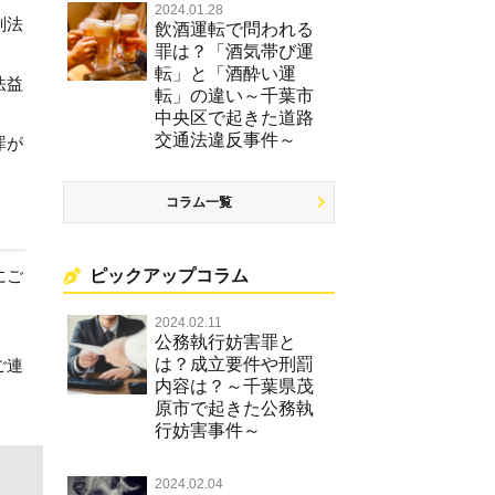
2024.01.28
刑法
飲酒運転で問われる
罪は？「酒気帯び運
転」と「酒酔い運
法益
転」の違い～千葉市
中央区で起きた道路
交通法違反事件～
罪が
コラム一覧
ピックアップコラム
にご
2024.02.11
公務執行妨害罪と
は？成立要件や刑罰
ご連
内容は？～千葉県茂
原市で起きた公務執
行妨害事件～
2024.02.04