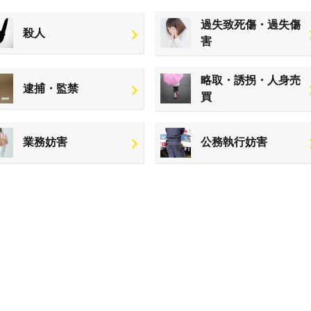
過失致死傷・過失傷
殺人
害
略取・誘拐・人身売
逮捕・監禁
買
業務妨害
公務執行妨害