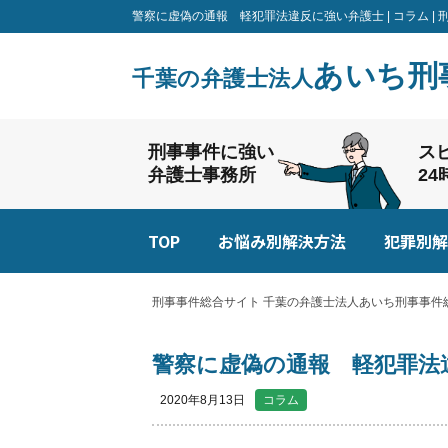
警察に虚偽の通報 軽犯罪法違反に強い弁護士 | コラム 
あいち刑
千葉の弁護士法人
刑事事件に強い
ス
弁護士事務所
2
TOP
お悩み別解決方法
犯罪別解
刑事事件総合サイト 千葉の弁護士法人あいち刑事事件総
警察に虚偽の通報 軽犯罪法
2020年8月13日
コラム