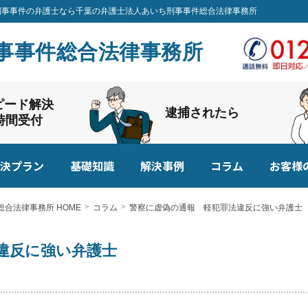
| 刑事事件の弁護士なら千葉の弁護士法人あいち刑事事件総合法律事務所
事事件総合法律事務所
ピード解決
逮捕されたら
4時間受付
決プラン
基礎知識
解決事例
コラム
お客様
合法律事務所 HOME
コラム
警察に虚偽の通報 軽犯罪法違反に強い弁護士
違反に強い弁護士