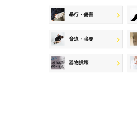
暴行・傷害
脅迫・強要
器物損壊