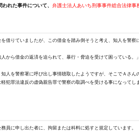
問われた事件について、
弁護士法人あいち刑事事件総合法律事
金を借りていましたが、この借金を踏み倒そうと考え、知人を警察
知人から借金の返済を迫られて、暴行・脅迫を受けて困っている。
、知人を警察署に呼び出し事情聴取したようですが、そこでＡさん
は軽犯罪法違反の虚偽親告罪で警察の取調べを受ける事になってし
公務員に申し出た者に、拘留または科料に処すと規定しています。