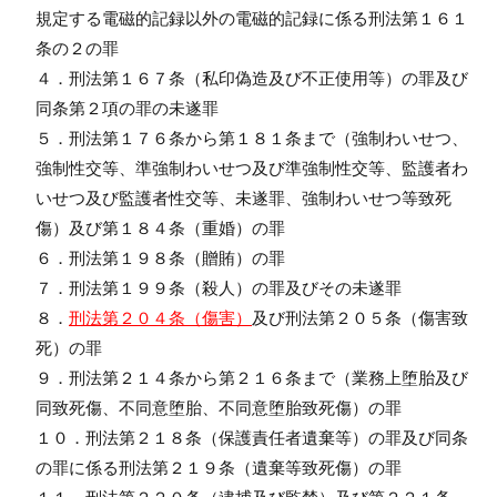
規定する電磁的記録以外の電磁的記録に係る刑法第１６１
条の２の罪
４．刑法第１６７条（私印偽造及び不正使用等）の罪及び
同条第２項の罪の未遂罪
５．刑法第１７６条から第１８１条まで（強制わいせつ、
強制性交等、準強制わいせつ及び準強制性交等、監護者わ
いせつ及び監護者性交等、未遂罪、強制わいせつ等致死
傷）及び第１８４条（重婚）の罪
６．刑法第１９８条（贈賄）の罪
７．刑法第１９９条（殺人）の罪及びその未遂罪
８．
刑法第２０４条（傷害）
及び刑法第２０５条（傷害致
死）の罪
９．刑法第２１４条から第２１６条まで（業務上堕胎及び
同致死傷、不同意堕胎、不同意堕胎致死傷）の罪
１０．刑法第２１８条（保護責任者遺棄等）の罪及び同条
の罪に係る刑法第２１９条（遺棄等致死傷）の罪