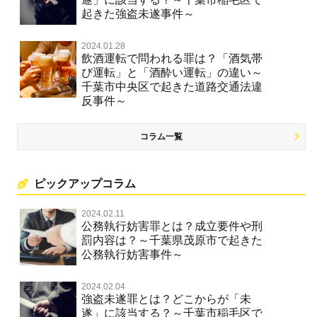
起きた強盗未遂事件～
2024.01.28
飲酒運転で問われる罪は？「酒気帯
び運転」と「酒酔い運転」の違い～
千葉市中央区で起きた道路交通法違
反事件～
コラム一覧
ピックアップコラム
2024.02.11
公務執行妨害罪とは？成立要件や刑
罰内容は？～千葉県茂原市で起きた
公務執行妨害事件～
2024.02.04
強盗未遂罪とは？どこからが「未
遂」に該当する？～千葉市稲毛区で