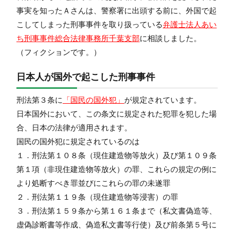
事実を知ったＡさんは、警察署に出頭する前に、外国で起
こしてしまった刑事事件を取り扱っている
弁護士法人あい
ち刑事事件総合法律事務所千葉支部
に相談しました。
（フィクションです。）
日本人が国外で起こした刑事事件
刑法第３条に
「国民の国外犯」
が規定されています。
日本国外において、この条文に規定された犯罪を犯した場
合、日本の法律が適用されます。
国民の国外犯に規定されているのは
１．刑法第１０８条（現住建造物等放火）及び第１０９条
第１項（非現住建造物等放火）の罪、これらの規定の例に
より処断すべき罪並びにこれらの罪の未遂罪
２．刑法第１１９条（現住建造物等浸害）の罪
３．刑法第１５９条から第１６１条まで（私文書偽造等、
虚偽診断書等作成、偽造私文書等行使）及び前条第５号に