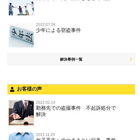
危険ドラッグ
公然わいせつ罪，わいせつ物頒布等罪，淫行勧誘罪
殺人
司法取引・刑事免責
交通事故 交通違反と刑事事件
公務執行妨害
銃刀法違反
その他 TOP
被害届・告訴・告発されたら
窃盗罪
大麻
児童ポルノ リベンジポルノ
逮捕・監禁
取調べの注意点
自転車事故
ネット犯罪
自首・出頭したい
知的財産と刑事事件
2022.07.28
麻薬及び向精神薬
痴漢
暴行・傷害
少年事件の手続と特色
人身事故・死亡事故
少年による窃盗事件
風営法・風適法違反
児童虐待・保護責任者遺棄
恐喝
盗撮，のぞき行為
略取・誘拐・人身売買
少年事件の処分
無免許運転
住居侵入等
盗品売買・譲り受け等
被害者対応
ひき逃げ・当て逃げ
銃刀法違反
児童虐待・保護責任者遺棄
解決事例一覧
被害届・告訴・告発の不安や悩み
飲酒運転
ストーカー事件
法人と刑事事件（脱税関係，従業員逮捕，予防法務等）
危険運転行為等
犯罪収益移転防止法違反
文書偽造・偽造文書行使
面会・差し入れ
お客様の声
不正競争防止法
風営法・風適法違反
2022.02.14
不正競争防止法
勤務先での盗撮事件 不起訴処分で
文書偽造・偽造文書行使
解決
著作権法違反・商標法違反
住居侵入等
2021.11.25
放火・失火