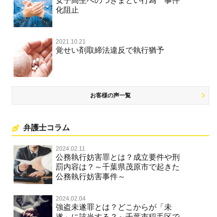
女子高生へのつきまとい行為 事件
化阻止
名誉棄損罪・侮辱
名誉棄損・侮辱
2021.10.21
覚せい剤取締法違反で執行猶予
お客様の声一覧
弁護士コラム
2024.02.11
公務執行妨害罪とは？成立要件や刑
罰内容は？～千葉県茂原市で起きた
公務執行妨害事件～
2024.02.04
強盗未遂罪とは？どこからが「未
遂」に該当する？～千葉市稲毛区で