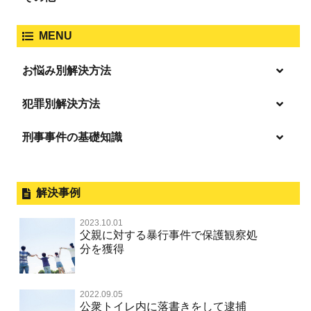
人身事故・死亡事故
強制わいせつ、準強制わいせつ
大麻取締法違反
MENU
脅迫・強要
著作権法違反
詐欺
ひき逃げ・当て逃げ
お悩み別解決方法
強姦・準強姦
麻薬及び向精神薬
逮捕・監禁
放火・失火
恐喝
逮捕の不安や悩み
犯罪別解決方法
無免許運転
逮捕されたら
淫行・援助交際
刑事事件の基礎知識
事件別－暴力事件
危険ドラッグ
釈放してほしい
略取・誘拐・人身売買
犯罪収益移転防止法違反
横領 背任
暴力事件 TOP
外国人事件の手続きと特色
事件別－性犯罪
飲酒運転
保釈してほしい
公然わいせつ，わいせつ物頒布，淫
過失致死・過失傷害
刑事裁判の概要・手続
解決事例
行勧誘罪
性犯罪 TOP
事件別－財産犯
無実・無罪を証明してほしい
器物損壊
ストーカー事件
盗品売買・譲り受け等
器物損壊
公務員の逮捕・刑事事件
2023.10.01
淫行・援助交際（児童買春、淫行条例、児童福祉法違反）
示談で解決してほしい
財産犯 TOP
危険運転行為等
父親に対する暴行事件で保護観察処
事件別－薬物事件
脅迫・強要
児童ポルノ・リベンジポルノ
控訴・上告
分を獲得
不同意性交等罪（旧 強制性交等罪，準強制性交等罪），
執行猶予にしてほしい
横領 背任
薬物事件 TOP
監護者性交等罪
業務妨害
ネット犯罪
事件別－交通違反・交通事故
業務妨害罪
国選弁護士と私選弁護士の違い
不起訴にしてほしい
詐欺（振り込め詐欺等特殊詐欺，電子計算機使用詐欺等）
覚せい剤
自転車事故
不同意わいせつ（旧 強制わいせつ，準強制わいせつ）
公務執行妨害罪
2022.09.05
裁判員裁判
交通違反・交通事故 TOP
その他
事件のことを秘密にしたい
公衆トイレ内に落書きをして逮捕
強盗罪