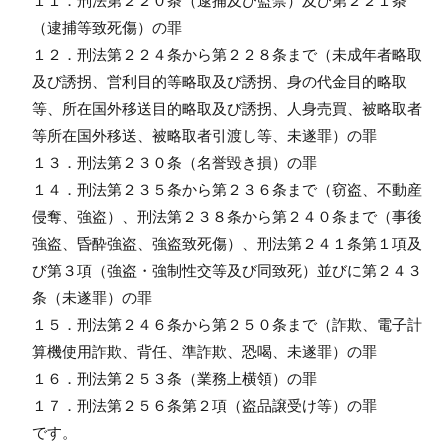
１１．刑法第２２０条（逮捕及び監禁）及び第２２１条
（逮捕等致死傷）の罪
１２．刑法第２２４条から第２２８条まで（未成年者略取
及び誘拐、営利目的等略取及び誘拐、身の代金目的略取
等、所在国外移送目的略取及び誘拐、人身売買、被略取者
等所在国外移送、被略取者引渡し等、未遂罪）の罪
１３．刑法第２３０条（名誉毀き損）の罪
１４．刑法第２３５条から第２３６条まで（窃盗、不動産
侵奪、強盗）、刑法第２３８条から第２４０条まで（事後
強盗、昏酔強盗、強盗致死傷）、刑法第２４１条第１項及
び第３項（強盗・強制性交等及び同致死）並びに第２４３
条（未遂罪）の罪
１５．刑法第２４６条から第２５０条まで（詐欺、電子計
算機使用詐欺、背任、準詐欺、恐喝、未遂罪）の罪
１６．刑法第２５３条（業務上横領）の罪
１７．刑法第２５６条第２項（盗品譲受け等）の罪
です。