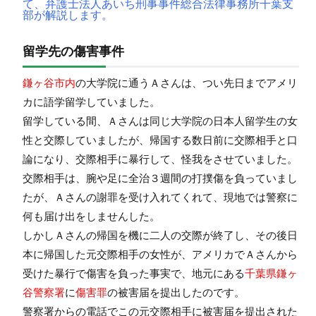
て、弁護士法人あいち刑事事件総合法律事務所千葉支
部が解説します。
留学先の傷害事件
鎌ヶ谷市内
の大学院に通うＡさんは、つい先日までアメリ
カに語学留学していました。
留学している間、Ａさんは同じ大学院の日本人留学生の女
性と交際していましたが、帰国する数日前に交際相手と口
論になり、交際相手に暴行して、怪我をさせていました。
交際相手は、腕や足に全治３週間の打撲傷を負っていまし
たが、Ａさんの謝罪を受け入れてくれて、現地では警察に
何も届け出をしませんした。
しかしＡさんの帰国を機に二人の交際が終了し、その後日
本に帰国した元交際相手の女性が、アメリカでＡさんから
受けた暴行で傷害を負った事実で、地元にある
千葉県鎌ヶ
谷警察署
に
傷害罪
の被害届を提出したのです。
警察署からの電話でこの元交際相手に被害届を提出された