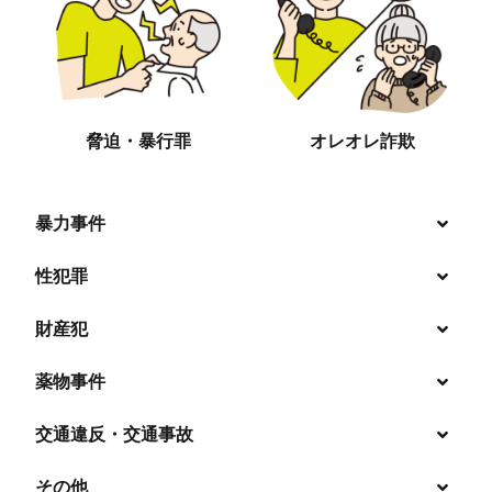
脅迫・暴行罪
オレオレ詐欺
暴力事件
性犯罪
暴行・傷害
財産犯
痴漢
殺人
薬物事件
窃盗
盗撮・のぞき
交通違反・交通事故
覚せい剤
過失致死傷・過失傷害
強盗
その他