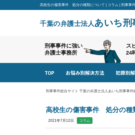
高校生の傷害事件 処分の種類について | コラム | 刑
あいち刑
千葉の弁護士法人
刑事事件に強い
ス
弁護士事務所
2
TOP
お悩み別解決方法
犯罪別解
刑事事件総合サイト 千葉の弁護士法人あいち刑事事件総
高校生の傷害事件 処分の種
2021年7月12日
コラム