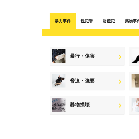
暴力事件
性犯罪
財産犯
薬物事
暴行・傷害
脅迫・強要
器物損壊