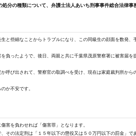
の処分の種類について、弁護士法人あいち刑事事件総合法律事
級生と些細なことからトラブルになり、この同級生の顔面を数発、
害を負ったようで、後日、両親と共に千葉県茂原警察署に被害届を
度か呼び出されて、警察官の取調べを受け、現在は家庭裁判所から
るのか不安です。
に傷害を負わせれば「傷害罪」となります。
で、その法定刑は「１５年以下の懲役又は５０万円以下の罰金」で