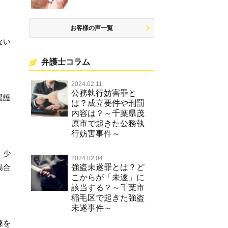
お客様の声一覧
ない
弁護士コラム
2024.02.11
公務執行妨害罪と
援護
は？成立要件や刑罰
内容は？～千葉県茂
原市で起きた公務執
行妨害事件～
、少
2024.02.04
強盗未遂罪とは？ど
場合
こからが「未遂」に
該当する？～千葉市
稲毛区で起きた強盗
未遂事件～
練を