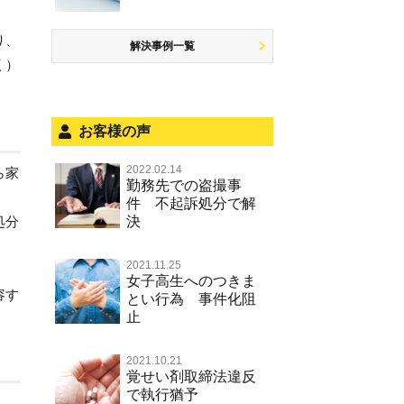
少年事件の処分
無免許運転
児童ポルノ リベンジポルノ
恐喝
住居侵入等
被害者対応
ひき逃げ・当て逃げ
痴漢
盗品売買・譲り受け等
り、
銃刀法違反
解決事例一覧
く）
被害届・告訴・告発の不安や悩み
飲酒運転
盗撮，のぞき行為
ストーカー事件
法人と刑事事件（脱税関係，従業
危険運転行為等
犯罪収益移転防止法違反
員逮捕，予防法務等）
お客様の声
不正競争防止法
面会・差し入れ
2022.02.14
ら家
風営法・風適法違反
勤務先での盗撮事
件 不起訴処分で解
文書偽造・偽造文書行使
処分
決
著作権法違反・商標法違反
2021.11.25
放火・失火
女子高生へのつきま
容す
とい行為 事件化阻
名誉棄損罪・侮辱
止
2021.10.21
覚せい剤取締法違反
で執行猶予