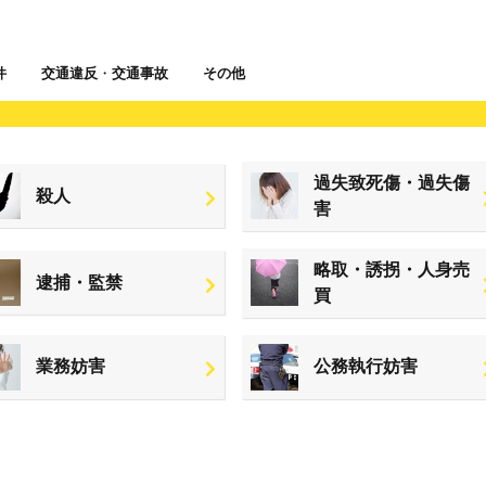
件
交通違反
・
交通事故
その他
過失致死傷・過失傷
殺人
害
略取・誘拐・人身売
逮捕・監禁
買
業務妨害
公務執行妨害