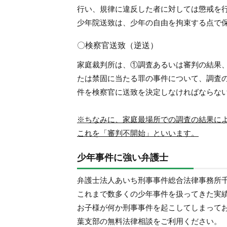
行い、規律に違反した者に対しては懲戒を
少年院送致は、少年の自由を拘束する点で
〇検察官送致（逆送）
家庭裁判所は、①調査あるいは審判の結果
たは禁固に当たる罪の事件について、調査
件を検察官に送致を決定しなければならな
※ちなみに、家庭最場所での調査の結果に
これを「審判不開始」といいます。
少年事件に強い弁護士
弁護士法人あいち刑事事件総合法律事務所
これまで数多くの少年事件を扱ってきた実
お子様が何か刑事事件を起こしてしまって
葉支部の無料法律相談をご利用ください。