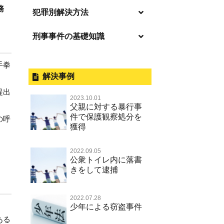
務
逮捕の不安や悩み
犯罪別解決方法
逮捕されたら
刑事事件の基礎知識
事件別－暴力事件
釈放してほしい
暴力事件 TOP
外国人事件の手続きと特色
事件別－性犯罪
手拳
保釈してほしい
過失致死・過失傷害
刑事裁判の概要・手続
解決事例
性犯罪 TOP
事件別－財産犯
無実・無罪を証明してほしい
提出
器物損壊
公務員の逮捕・刑事事件
2023.10.01
淫行・援助交際（児童買春、淫行
示談で解決してほしい
財産犯 TOP
父親に対する暴行事
事件別－薬物事件
条例、児童福祉法違反）
脅迫・強要
控訴・上告
件で保護観察処分を
の呼
執行猶予にしてほしい
横領 背任
獲得
薬物事件 TOP
不同意性交等罪（旧 強制性交等
事件別－交通違反・交通事故
業務妨害罪
国選弁護士と私選弁護士の違い
罪，準強制性交等罪），監護者性
不起訴にしてほしい
詐欺（振り込め詐欺等特殊詐欺，
覚せい剤
交等罪
公務執行妨害罪
裁判員裁判
交通違反・交通事故 TOP
2022.09.05
電子計算機使用詐欺等）
その他
事件のことを秘密にしたい
公衆トイレ内に落書
危険ドラッグ
不同意わいせつ（旧 強制わいせ
殺人
司法取引・刑事免責
きをして逮捕
交通事故 交通違反と刑事事件
強盗罪
その他 TOP
被害届・告訴・告発されたら
つ，準強制わいせつ）
大麻
逮捕・監禁
取調べの注意点
自転車事故
窃盗罪
ネット犯罪
自首・出頭したい
公然わいせつ罪，わいせつ物頒布
2022.07.28
麻薬及び向精神薬
暴行・傷害
少年事件の手続と特色
人身事故・死亡事故
少年による窃盗事件
等罪，淫行勧誘罪
知的財産と刑事事件
児童虐待・保護責任者遺棄
ある
略取・誘拐・人身売買