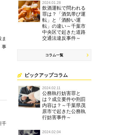
2024.01.28
飲酒運転で問われる
罪は？「酒気帯び運
転」と「酒酔い運
転」の違い～千葉市
中央区で起きた道路
交通法違反事件～
役ま
、事
コラム一覧
ピックアップコラム
2024.02.11
公務執行妨害罪と
は？成立要件や刑罰
内容は？～千葉県茂
原市で起きた公務執
行妨害事件～
所千
2024.02.04