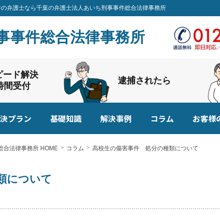
事事件の弁護士なら千葉の弁護士法人あいち刑事事件総合法律事務所
事事件総合法律事務所
ピード解決
逮捕されたら
4時間受付
決プラン
基礎知識
解決事例
コラム
お客様
合法律事務所 HOME
コラム
高校生の傷害事件 処分の種類について
類について