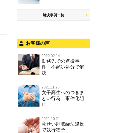
少年事件の処分
無免許運転
児童ポルノ リベンジポルノ
恐喝
住居侵入等
被害者対応
ひき逃げ・当て逃げ
痴漢
盗品売買・譲り受け等
銃刀法違反
解決事例一覧
被害届・告訴・告発の不安や悩み
飲酒運転
盗撮，のぞき行為
ストーカー事件
法人と刑事事件（脱税関係，従業
危険運転行為等
犯罪収益移転防止法違反
員逮捕，予防法務等）
お客様の声
不正競争防止法
面会・差し入れ
2022.02.14
風営法・風適法違反
勤務先での盗撮事
件 不起訴処分で解
文書偽造・偽造文書行使
決
著作権法違反・商標法違反
2021.11.25
放火・失火
女子高生へのつきま
とい行為 事件化阻
名誉棄損罪・侮辱
止
2021.10.21
覚せい剤取締法違反
で執行猶予