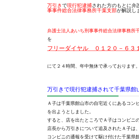
万引き
で
現行犯逮捕
された方のもとに弁
事事件総合法律事務所千葉支部
が解説し
弁護士法人あいち刑事事件総合法律事務所
を
フリーダイヤル ０１２０－６３
にて２４時間、年中無休で承っております
万引きで現行犯逮捕されて千葉県館
Ａ子は千葉県館山市の自宅近くにあるコン
を出ようとしました。
すると、店を出たところでＡ子はコンビニ
店長から万引きについて追及されたＡ子は
コンビニの通報を受けて駆け付けた千葉県