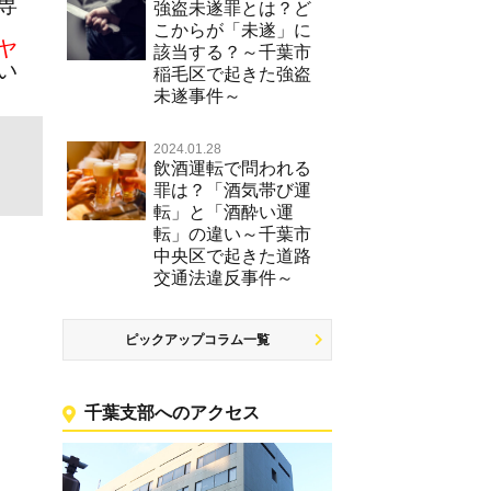
専
強盗未遂罪とは？ど
こからが「未遂」に
ヤ
該当する？～千葉市
い
稲毛区で起きた強盗
未遂事件～
2024.01.28
飲酒運転で問われる
罪は？「酒気帯び運
転」と「酒酔い運
転」の違い～千葉市
中央区で起きた道路
交通法違反事件～
ピックアップコラム一覧
千葉支部へのアクセス