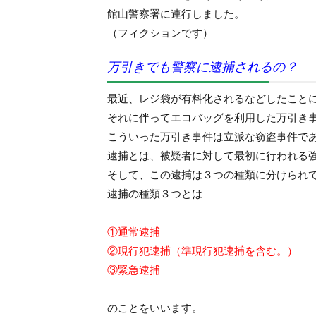
館山警察署に連行しました。
（フィクションです）
万引きでも警察に逮捕されるの？
最近、レジ袋が有料化されるなどしたこと
それに伴ってエコバッグを利用した万引き
こういった万引き事件は立派な窃盗事件で
逮捕とは、被疑者に対して最初に行われる
そして、この逮捕は３つの種類に分けられ
逮捕の種類３つとは
①通常逮捕
②現行犯逮捕（準現行犯逮捕を含む。）
③緊急逮捕
のことをいいます。