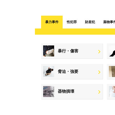
暴力事件
性犯罪
財産犯
薬物事
暴行・傷害
脅迫・強要
器物損壊