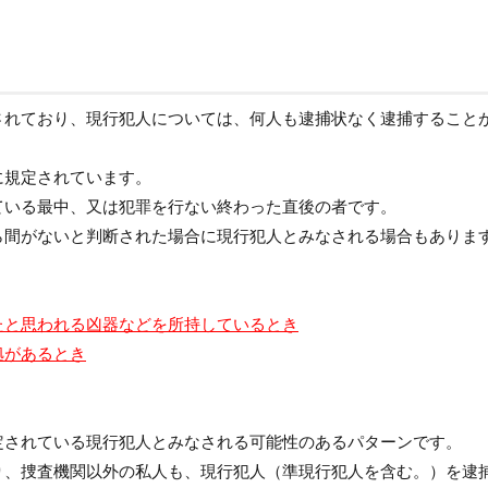
されており、現行犯人については、何人も逮捕状なく逮捕すること
に規定されています。
ている最中、又は犯罪を行ない終わった直後の者です。
ら間がないと判断された場合に現行犯人とみなされる場合もありま
たと思われる凶器などを所持しているとき
拠があるとき
定されている現行犯人とみなされる可能性のあるパターンです。
り、捜査機関以外の私人も、現行犯人（準現行犯人を含む。）を逮