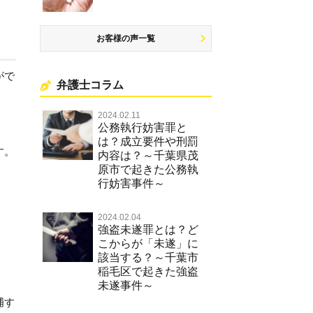
お客様の声一覧
がで
弁護士コラム
2024.02.11
公務執行妨害罪と
は？成立要件や刑罰
す。
内容は？～千葉県茂
原市で起きた公務執
行妨害事件～
2024.02.04
強盗未遂罪とは？ど
こからが「未遂」に
該当する？～千葉市
稲毛区で起きた強盗
未遂事件～
捕す