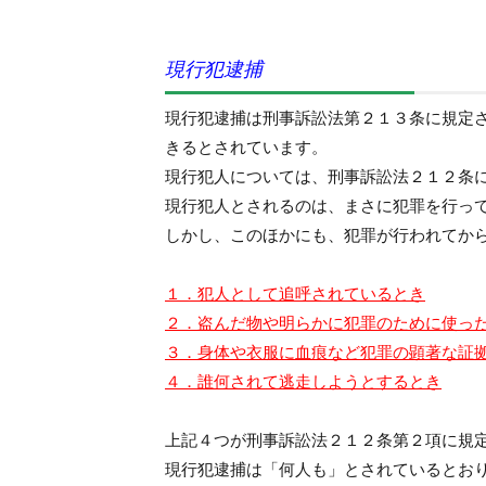
現行犯逮捕
現行犯逮捕は刑事訴訟法第２１３条に規定
きるとされています。
現行犯人については、刑事訴訟法２１２条
現行犯人とされるのは、まさに犯罪を行っ
しかし、このほかにも、犯罪が行われてか
１．犯人として追呼されているとき
２．盗んだ物や明らかに犯罪のために使っ
３．身体や衣服に血痕など犯罪の顕著な証
４．誰何されて逃走しようとするとき
上記４つが刑事訴訟法２１２条第２項に規
現行犯逮捕は「何人も」とされているとお