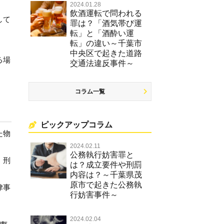
2024.01.28
飲酒運転で問われる
して
罪は？「酒気帯び運
転」と「酒酔い運
転」の違い～千葉市
中央区で起きた道路
る場
交通法違反事件～
コラム一覧
ピックアップコラム
た物
2024.02.11
公務執行妨害罪と
、刑
は？成立要件や刑罰
内容は？～千葉県茂
原市で起きた公務執
律事
行妨害事件～
2024.02.04