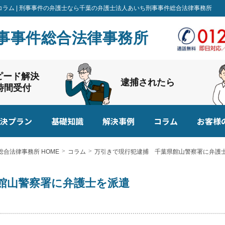
コラム | 刑事事件の弁護士なら千葉の弁護士法人あいち刑事事件総合法律事務所
事事件総合法律事務所
ピード解決
逮捕されたら
4時間受付
決プラン
基礎知識
解決事例
コラム
お客様
合法律事務所 HOME
コラム
万引きで現行犯逮捕 千葉県館山警察署に弁護
館山警察署に弁護士を派遣