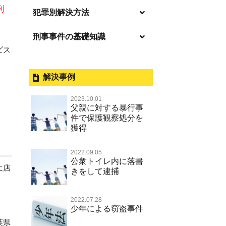
刑
逮捕の不安や悩み
犯罪別解決方法
逮捕されたら
刑事事件の基礎知識
事件別－暴力事件
釈放してほしい
ビス
暴力事件 TOP
外国人事件の手続きと特色
事件別－性犯罪
保釈してほしい
過失致死・過失傷害
刑事裁判の概要・手続
解決事例
性犯罪 TOP
事件別－財産犯
無実・無罪を証明してほしい
器物損壊
公務員の逮捕・刑事事件
2023.10.01
淫行・援助交際（児童買春、淫行
示談で解決してほしい
財産犯 TOP
父親に対する暴行事
事件別－薬物事件
条例、児童福祉法違反）
脅迫・強要
控訴・上告
件で保護観察処分を
執行猶予にしてほしい
横領 背任
獲得
薬物事件 TOP
不同意性交等罪（旧 強制性交等
事件別－交通違反・交通事故
業務妨害罪
国選弁護士と私選弁護士の違い
罪，準強制性交等罪），監護者性
不起訴にしてほしい
詐欺（振り込め詐欺等特殊詐欺，
覚せい剤
交等罪
公務執行妨害罪
裁判員裁判
交通違反・交通事故 TOP
2022.09.05
電子計算機使用詐欺等）
その他
事件のことを秘密にしたい
公衆トイレ内に落書
危険ドラッグ
に店
不同意わいせつ（旧 強制わいせ
殺人
司法取引・刑事免責
きをして逮捕
交通事故 交通違反と刑事事件
強盗罪
その他 TOP
被害届・告訴・告発されたら
つ，準強制わいせつ）
大麻
逮捕・監禁
取調べの注意点
自転車事故
窃盗罪
ネット犯罪
自首・出頭したい
公然わいせつ罪，わいせつ物頒布
2022.07.28
麻薬及び向精神薬
暴行・傷害
少年事件の手続と特色
人身事故・死亡事故
少年による窃盗事件
等罪，淫行勧誘罪
知的財産と刑事事件
児童虐待・保護責任者遺棄
葉県
略取・誘拐・人身売買