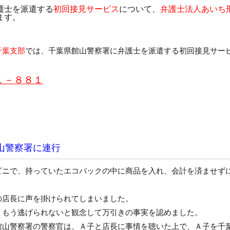
護士を派遣する
初回接見サービス
について、
弁護士法人あいち
ます。
千葉支部
では、千葉県館山警察署に弁護士を派遣する初回接見サー
１－８８１
。
山警察署に連行
ビニで、持っていたエコバックの中に商品を入れ、会計を済ませず
の店長に声を掛けられてしまいました。
、もう逃げられないと観念して万引きの事実を認めました。
館山警察署の警察官は、Ａ子と店長に事情を聴いた上で、Ａ子を千