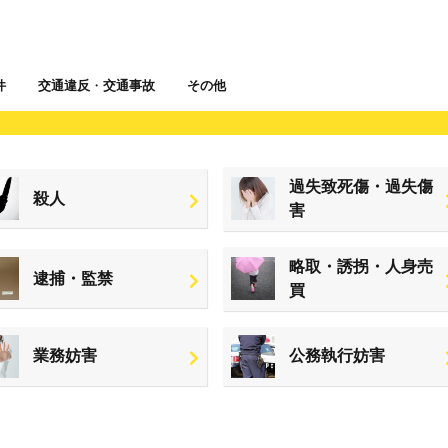
件
交通違反
・
交通事故
その他
過失致死傷・過失傷
殺人
害
略取・誘拐・人身売
逮捕・監禁
買
業務妨害
公務執行妨害