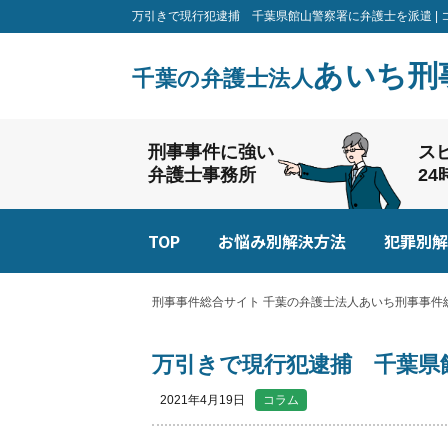
万引きで現行犯逮捕 千葉県館山警察署に弁護士を派遣 | 
あいち刑
千葉の弁護士法人
刑事事件に強い
ス
弁護士事務所
2
TOP
お悩み別解決方法
犯罪別解
刑事事件総合サイト 千葉の弁護士法人あいち刑事事件総
万引きで現行犯逮捕 千葉県
2021年4月19日
コラム