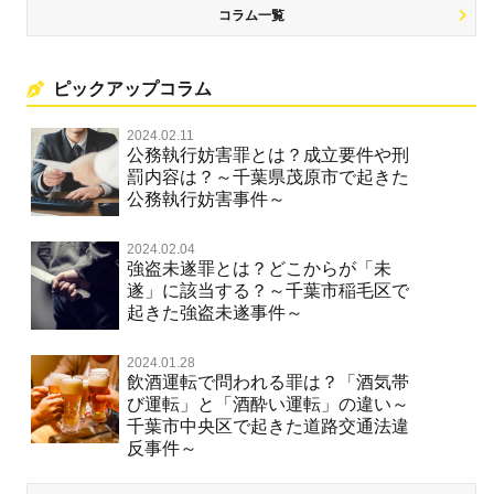
コラム一覧
ピックアップコラム
2024.02.11
公務執行妨害罪とは？成立要件や刑
罰内容は？～千葉県茂原市で起きた
公務執行妨害事件～
2024.02.04
強盗未遂罪とは？どこからが「未
遂」に該当する？～千葉市稲毛区で
起きた強盗未遂事件～
2024.01.28
飲酒運転で問われる罪は？「酒気帯
び運転」と「酒酔い運転」の違い～
千葉市中央区で起きた道路交通法違
反事件～