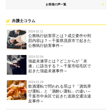
お客様の声一覧
弁護士コラム
2024.02.11
公務執行妨害罪とは？成立要件や刑
罰内容は？～千葉県茂原市で起きた
公務執行妨害事件～
2024.02.04
強盗未遂罪とは？どこからが「未
遂」に該当する？～千葉市稲毛区で
起きた強盗未遂事件～
2024.01.28
飲酒運転で問われる罪は？「酒気帯
び運転」と「酒酔い運転」の違い～
千葉市中央区で起きた道路交通法違
反事件～