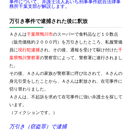
事件について、弁護士法人あいち刑事事件総合法律事
務所千葉支部が解説します。
万引き事件で逮捕された後に釈放
Ａさんは
千葉県鴨川市
のスーパーで食料品など１０数点
（販売価格約２０００円）を万引きしたところ、私服警備
員に
現行犯逮捕
され、その後、通報を受けて駆け付けた
千
葉県鴨川警察署
の警察官によって、警察署に連行されまし
た。
その後、Ａさんの家族が警察署に呼び出されて、Ａさんの
身元引受をしたことから、Ａさんは釈放され、在宅事件に
切り替わりました。
Ａさんは、不起訴を求めて在宅事件に強い弁護士を探して
います。
（フィクションです。）
万引き（窃盗罪）で逮捕