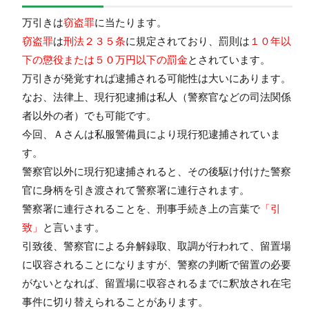
万引きは
窃盗罪
に当たります。
窃盗罪
は
刑法２３５条
に規定されており、罰則は
１０年以
下の懲役または５０万円以下の罰金
とされています。
万引きが発覚すれば逮捕される可能性は大いにあります。
なお、法律上、現行犯逮捕は私人（警察官などの司法関係
者以外の者）でも可能です。
今回、Ａさんは私服警備員により現行犯逮捕されていま
す。
警察官以外に現行犯逮捕されると、その後駆け付けた警察
官に身柄を引き渡されて警察署に連行されます。
警察署に連行されることを、刑事手続き上の言葉で
「引
致」
と言います。
引致後、警察官による弁解録取、取調が行われて、留置場
に収容されることになりますが、警察の判断で留置の必要
がないとなれば、留置場に収容されるまでに釈放され在宅
事件に切り替えられることがあります。