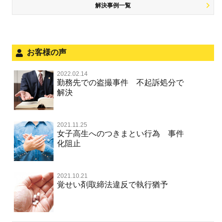
児童虐待・保護責任者遺棄
解決事例一覧
被害届・告訴・告発の不安や悩み
飲酒運転
ストーカー事件
法人と刑事事件（脱税関係，従業員逮捕，予防法務等）
危険運転行為等
犯罪収益移転防止法違反
文書偽造・偽造文書行使
面会・差し入れ
お客様の声
不正競争防止法
風営法・風適法違反
2022.02.14
不正競争防止法
勤務先での盗撮事件 不起訴処分で
文書偽造・偽造文書行使
解決
著作権法違反・商標法違反
住居侵入等
2021.11.25
放火・失火
女子高生へのつきまとい行為 事件
化阻止
名誉棄損罪・侮辱
名誉棄損・侮辱
2021.10.21
覚せい剤取締法違反で執行猶予