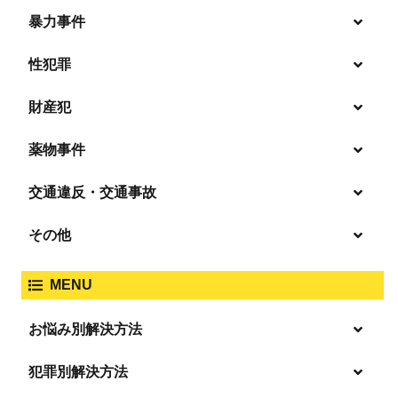
暴力事件
性犯罪
暴行・傷害
財産犯
痴漢
殺人
薬物事件
窃盗
盗撮・のぞき
交通違反・交通事故
覚せい剤
過失致死傷・過失傷害
強盗
その他
人身事故・死亡事故
強制わいせつ、準強制わいせつ
大麻取締法違反
MENU
脅迫・強要
著作権法違反
詐欺
ひき逃げ・当て逃げ
お悩み別解決方法
強姦・準強姦
麻薬及び向精神薬
逮捕・監禁
放火・失火
恐喝
逮捕の不安や悩み
犯罪別解決方法
無免許運転