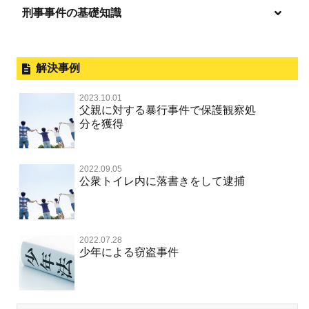
逮捕されたら
淫行・援助交際
刑事事件の基礎知識
事件別－暴力事件
危険ドラッグ
釈放してほしい
略取・誘拐・人身売買
犯罪収益移転防止法違反
横領 背任
暴力事件 TOP
外国人事件の手続きと特色
事件別－性犯罪
飲酒運転
保釈してほしい
公然わいせつ，わいせつ物頒布，淫
過失致死・過失傷害
刑事裁判の概要・手続
解決事例
行勧誘罪
性犯罪 TOP
事件別－財産犯
無実・無罪を証明してほしい
器物損壊
ストーカー事件
盗品売買・譲り受け等
器物損壊
公務員の逮捕・刑事事件
2023.10.01
淫行・援助交際（児童買春、淫行条例、児童福祉法違反）
示談で解決してほしい
財産犯 TOP
危険運転行為等
父親に対する暴行事件で保護観察処
事件別－薬物事件
脅迫・強要
児童ポルノ・リベンジポルノ
控訴・上告
分を獲得
不同意性交等罪（旧 強制性交等罪，準強制性交等罪），
執行猶予にしてほしい
横領 背任
薬物事件 TOP
監護者性交等罪
業務妨害
ネット犯罪
事件別－交通違反・交通事故
業務妨害罪
国選弁護士と私選弁護士の違い
不起訴にしてほしい
詐欺（振り込め詐欺等特殊詐欺，電子計算機使用詐欺等）
覚せい剤
自転車事故
不同意わいせつ（旧 強制わいせつ，準強制わいせつ）
公務執行妨害罪
2022.09.05
裁判員裁判
交通違反・交通事故 TOP
その他
事件のことを秘密にしたい
公衆トイレ内に落書きをして逮捕
強盗罪
危険ドラッグ
公然わいせつ罪，わいせつ物頒布等罪，淫行勧誘罪
殺人
司法取引・刑事免責
交通事故 交通違反と刑事事件
公務執行妨害
銃刀法違反
その他 TOP
被害届・告訴・告発されたら
窃盗罪
大麻
児童ポルノ リベンジポルノ
逮捕・監禁
取調べの注意点
自転車事故
ネット犯罪
自首・出頭したい
知的財産と刑事事件
2022.07.28
麻薬及び向精神薬
痴漢
暴行・傷害
少年事件の手続と特色
人身事故・死亡事故
少年による窃盗事件
風営法・風適法違反
児童虐待・保護責任者遺棄
恐喝
盗撮，のぞき行為
略取・誘拐・人身売買
少年事件の処分
無免許運転
住居侵入等
盗品売買・譲り受け等
被害者対応
ひき逃げ・当て逃げ
銃刀法違反