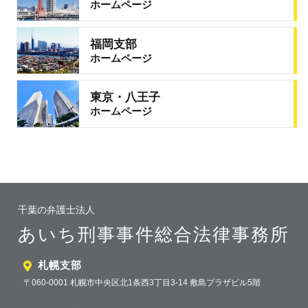
ホームページ
福岡支部
ホームページ
東京・八王子
ホームページ
千葉の弁護士法人
あいち刑事事件総合法律事務所
札幌支部
〒060-0001 札幌市中央区北1条西3丁目3-14 敷島プラザビル5階