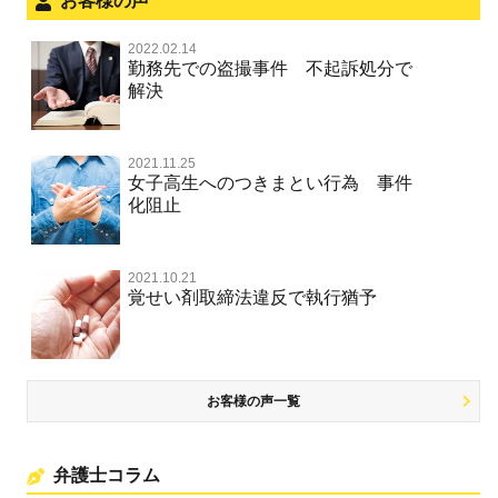
お客様の声
不正競争防止法
風営法・風適法違反
2022.02.14
不正競争防止法
勤務先での盗撮事件 不起訴処分で
文書偽造・偽造文書行使
解決
著作権法違反・商標法違反
住居侵入等
2021.11.25
放火・失火
女子高生へのつきまとい行為 事件
化阻止
名誉棄損罪・侮辱
名誉棄損・侮辱
2021.10.21
覚せい剤取締法違反で執行猶予
お客様の声一覧
弁護士コラム