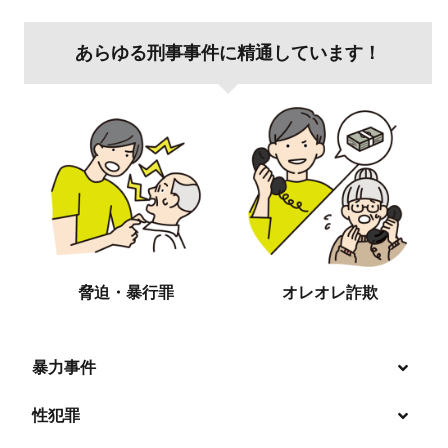
あらゆる刑事事件に精通しています！
脅迫・暴行罪
オレオレ詐欺
暴力事件
性犯罪
暴行・傷害