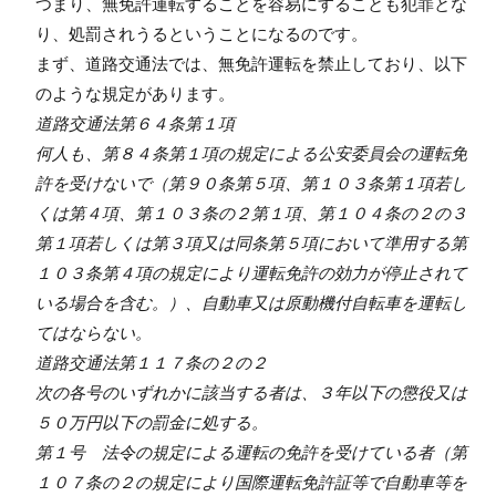
つまり、無免許運転することを容易にすることも犯罪とな
り、処罰されうるということになるのです。
まず、道路交通法では、無免許運転を禁止しており、以下
のような規定があります。
道路交通法第６４条第１項
何人も、第８４条第１項の規定による公安委員会の運転免
許を受けないで（第９０条第５項、第１０３条第１項若し
くは第４項、第１０３条の２第１項、第１０４条の２の３
第１項若しくは第３項又は同条第５項において準用する第
１０３条第４項の規定により運転免許の効力が停止されて
いる場合を含む。）、自動車又は原動機付自転車を運転し
てはならない。
道路交通法第１１７条の２の２
次の各号のいずれかに該当する者は、３年以下の懲役又は
５０万円以下の罰金に処する。
第１号 法令の規定による運転の免許を受けている者（第
１０７条の２の規定により国際運転免許証等で自動車等を