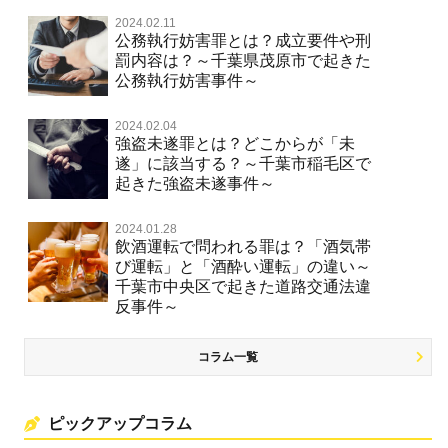
2024.02.11
公務執行妨害罪とは？成立要件や刑
罰内容は？～千葉県茂原市で起きた
公務執行妨害事件～
2024.02.04
強盗未遂罪とは？どこからが「未
遂」に該当する？～千葉市稲毛区で
起きた強盗未遂事件～
2024.01.28
飲酒運転で問われる罪は？「酒気帯
び運転」と「酒酔い運転」の違い～
千葉市中央区で起きた道路交通法違
反事件～
コラム一覧
ピックアップコラム