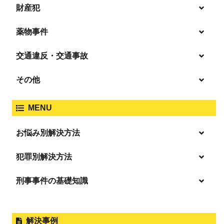
財産犯
痴漢
殺人
薬物事件
窃盗
盗撮・のぞき
交通違反・交通事故
覚せい剤
過失致死傷・過失傷害
強盗
その他
人身事故・死亡事故
強制わいせつ、準強制わいせつ
大麻取締法違反
MENU
脅迫・強要
著作権法違反
詐欺
ひき逃げ・当て逃げ
お悩み別解決方法
強姦・準強姦
麻薬及び向精神薬
逮捕・監禁
放火・失火
恐喝
逮捕の不安や悩み
犯罪別解決方法
無免許運転
逮捕されたら
淫行・援助交際
刑事事件の基礎知識
事件別－暴力事件
危険ドラッグ
釈放してほしい
略取・誘拐・人身売買
犯罪収益移転防止法違反
横領 背任
暴力事件 TOP
外国人事件の手続きと特色
事件別－性犯罪
飲酒運転
保釈してほしい
公然わいせつ，わいせつ物頒布，淫
過失致死・過失傷害
刑事裁判の概要・手続
解決事例
行勧誘罪