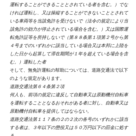
運転することができることとされている者を含む。）でな
ければ運転し、又は操縦することができないこととされて
いる車両等を当該免許を受けないで（法令の規定により当
該免許の効力が停止されている場合を含む。）又は国際運
転免許証等を所持しないで（第８８条第１項第２号から第
４号までのいずれかに該当している場合又は本邦に上陸を
した日から起算して滞在期間が１年を超えている場合を含
む。）運転した者
そして、無免許運転の幇助については、道路交通法で以下
のような規定があります。
道路交通法第６４条第２項
何人も、前項の規定に違反して自動車又は原動機付自転車
を運転することとなるおそれがある者に対し、自動車又は
原動機付自転車を提供してはならない。
道路交通法第１１７条の２の２次の各号のいずれかに該当
する者は、３年以下の懲役又は５０万円以下の罰金に処す
る。