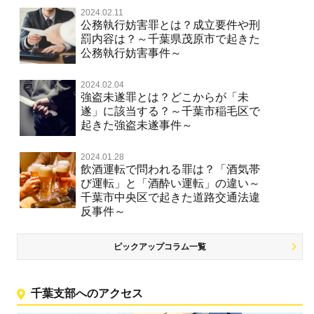
2024.02.11
公務執行妨害罪とは？成立要件や刑
罰内容は？～千葉県茂原市で起きた
公務執行妨害事件～
2024.02.04
強盗未遂罪とは？どこからが「未
遂」に該当する？～千葉市稲毛区で
起きた強盗未遂事件～
2024.01.28
飲酒運転で問われる罪は？「酒気帯
び運転」と「酒酔い運転」の違い～
千葉市中央区で起きた道路交通法違
反事件～
ピックアップコラム一覧
千葉支部へのアクセス