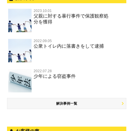
性犯罪 TOP
事件別－財産犯
無実・無罪を証明してほしい
器物損壊
ストーカー事件
盗品売買・譲り受け等
器物損壊
公務員の逮捕・刑事事件
2023.10.01
淫行・援助交際（児童買春、淫行条例、児童福祉法違反）
示談で解決してほしい
財産犯 TOP
危険運転行為等
父親に対する暴行事件で保護観察処
事件別－薬物事件
脅迫・強要
児童ポルノ・リベンジポルノ
控訴・上告
分を獲得
不同意性交等罪（旧 強制性交等罪，準強制性交等罪），
執行猶予にしてほしい
横領 背任
薬物事件 TOP
監護者性交等罪
業務妨害
ネット犯罪
事件別－交通違反・交通事故
業務妨害罪
国選弁護士と私選弁護士の違い
不起訴にしてほしい
詐欺（振り込め詐欺等特殊詐欺，電子計算機使用詐欺等）
覚せい剤
自転車事故
不同意わいせつ（旧 強制わいせつ，準強制わいせつ）
公務執行妨害罪
2022.09.05
裁判員裁判
交通違反・交通事故 TOP
その他
事件のことを秘密にしたい
公衆トイレ内に落書きをして逮捕
強盗罪
危険ドラッグ
公然わいせつ罪，わいせつ物頒布等罪，淫行勧誘罪
殺人
司法取引・刑事免責
交通事故 交通違反と刑事事件
公務執行妨害
銃刀法違反
その他 TOP
被害届・告訴・告発されたら
窃盗罪
大麻
児童ポルノ リベンジポルノ
逮捕・監禁
取調べの注意点
自転車事故
ネット犯罪
自首・出頭したい
知的財産と刑事事件
2022.07.28
麻薬及び向精神薬
痴漢
暴行・傷害
少年事件の手続と特色
人身事故・死亡事故
少年による窃盗事件
風営法・風適法違反
児童虐待・保護責任者遺棄
恐喝
盗撮，のぞき行為
略取・誘拐・人身売買
少年事件の処分
無免許運転
住居侵入等
盗品売買・譲り受け等
被害者対応
ひき逃げ・当て逃げ
銃刀法違反
児童虐待・保護責任者遺棄
解決事例一覧
被害届・告訴・告発の不安や悩み
飲酒運転
ストーカー事件
法人と刑事事件（脱税関係，従業員逮捕，予防法務等）
危険運転行為等
犯罪収益移転防止法違反
文書偽造・偽造文書行使
面会・差し入れ