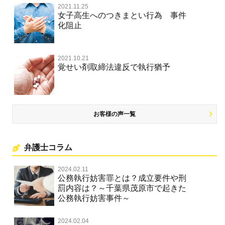
住居侵入等
2021.11.25
放火・失火
女子高生へのつきまとい行為 事件
化阻止
名誉棄損罪・侮辱
名誉棄損・侮辱
2021.10.21
覚せい剤取締法違反で執行猶予
お客様の声一覧
弁護士コラム
2024.02.11
公務執行妨害罪とは？成立要件や刑
罰内容は？～千葉県茂原市で起きた
公務執行妨害事件～
2024.02.04