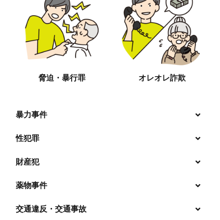
脅迫・暴行罪
オレオレ詐欺
暴力事件
性犯罪
暴行・傷害
財産犯
痴漢
殺人
薬物事件
窃盗
盗撮・のぞき
交通違反・交通事故
覚せい剤