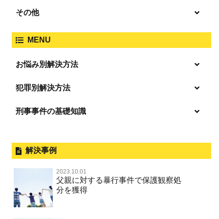
過失致死傷・過失傷害
強盗
その他
人身事故・死亡事故
強制わいせつ、準強制わいせつ
大麻取締法違反
MENU
脅迫・強要
著作権法違反
詐欺
ひき逃げ・当て逃げ
お悩み別解決方法
強姦・準強姦
麻薬及び向精神薬
逮捕・監禁
放火・失火
恐喝
逮捕の不安や悩み
犯罪別解決方法
無免許運転
逮捕されたら
淫行・援助交際
刑事事件の基礎知識
事件別－暴力事件
危険ドラッグ
釈放してほしい
略取・誘拐・人身売買
犯罪収益移転防止法違反
横領 背任
暴力事件 TOP
外国人事件の手続きと特色
事件別－性犯罪
飲酒運転
保釈してほしい
公然わいせつ，わいせつ物頒布，淫
過失致死・過失傷害
刑事裁判の概要・手続
解決事例
行勧誘罪
性犯罪 TOP
事件別－財産犯
無実・無罪を証明してほしい
器物損壊
ストーカー事件
盗品売買・譲り受け等
器物損壊
公務員の逮捕・刑事事件
2023.10.01
淫行・援助交際（児童買春、淫行条例、児童福祉法違反）
示談で解決してほしい
財産犯 TOP
危険運転行為等
父親に対する暴行事件で保護観察処
事件別－薬物事件
脅迫・強要
児童ポルノ・リベンジポルノ
控訴・上告
分を獲得
不同意性交等罪（旧 強制性交等罪，準強制性交等罪），
執行猶予にしてほしい
横領 背任
薬物事件 TOP
監護者性交等罪
業務妨害
ネット犯罪
事件別－交通違反・交通事故
業務妨害罪
国選弁護士と私選弁護士の違い
不起訴にしてほしい
詐欺（振り込め詐欺等特殊詐欺，電子計算機使用詐欺等）
覚せい剤