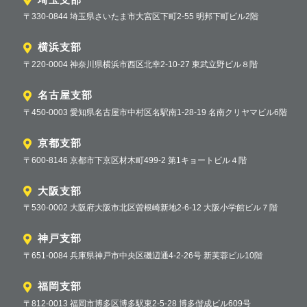
〒330-0844 埼玉県さいたま市大宮区下町2-55 明邦下町ビル2階
横浜支部
〒220-0004 神奈川県横浜市西区北幸2-10-27 東武立野ビル８階
名古屋支部
〒450-0003 愛知県名古屋市中村区名駅南1-28-19 名南クリヤマビル6階
京都支部
〒600-8146 京都市下京区材木町499-2 第1キョートビル４階
大阪支部
〒530-0002 大阪府大阪市北区曽根崎新地2-6-12 大阪小学館ビル７階
神戸支部
〒651-0084 兵庫県神戸市中央区磯辺通4-2-26号 新芙蓉ビル10階
福岡支部
〒812-0013 福岡市博多区博多駅東2-5-28 博多偕成ビル609号