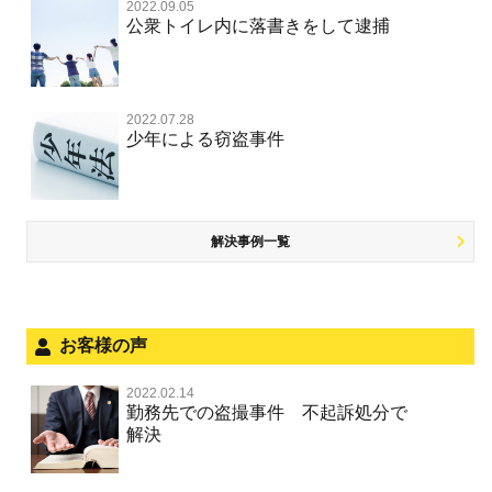
自転車事故
不同意わいせつ（旧 強制わいせつ，準強制わいせつ）
公務執行妨害罪
2022.09.05
裁判員裁判
交通違反・交通事故 TOP
その他
事件のことを秘密にしたい
公衆トイレ内に落書きをして逮捕
強盗罪
危険ドラッグ
公然わいせつ罪，わいせつ物頒布等罪，淫行勧誘罪
殺人
司法取引・刑事免責
交通事故 交通違反と刑事事件
公務執行妨害
銃刀法違反
その他 TOP
被害届・告訴・告発されたら
窃盗罪
大麻
児童ポルノ リベンジポルノ
逮捕・監禁
取調べの注意点
自転車事故
ネット犯罪
自首・出頭したい
知的財産と刑事事件
2022.07.28
麻薬及び向精神薬
痴漢
暴行・傷害
少年事件の手続と特色
人身事故・死亡事故
少年による窃盗事件
風営法・風適法違反
児童虐待・保護責任者遺棄
恐喝
盗撮，のぞき行為
略取・誘拐・人身売買
少年事件の処分
無免許運転
住居侵入等
盗品売買・譲り受け等
被害者対応
ひき逃げ・当て逃げ
銃刀法違反
児童虐待・保護責任者遺棄
解決事例一覧
被害届・告訴・告発の不安や悩み
飲酒運転
ストーカー事件
法人と刑事事件（脱税関係，従業員逮捕，予防法務等）
危険運転行為等
犯罪収益移転防止法違反
文書偽造・偽造文書行使
面会・差し入れ
お客様の声
不正競争防止法
風営法・風適法違反
2022.02.14
不正競争防止法
勤務先での盗撮事件 不起訴処分で
文書偽造・偽造文書行使
解決
著作権法違反・商標法違反