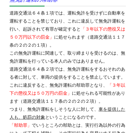
道路交通法６４条１項では、運転免許を受けずに自動車を
運転することを禁じており、これに違反して無免許運転を
行い、起訴されて有罪が確定すると
「３年以下の懲役又は
５０万円以下の罰金」
に処せられます（道路交通法１１７
条の２の２の１項）。
この無免許運転に関連して、取り締まりを受けるのは、無
免許運転を行っている本人のみではありません。
道路交通法６４条２項では、無免許運転をするおそれのあ
る者に対して、車両の提供をすることを禁止しています。
これに違反すると、無免許運転の幇助罪となり、
「３年以
下の懲役又は５０万円の罰金」
に処せられる可能性があり
ます（道路交通法１１７条の２の２の２項）。
つまり、無免許運転をしそうな人に対して、
車を提供した
人も、処罰の対象
ということになるのです。
「幇助罪」
でいうところの幇助とは、実行行為以外の行為