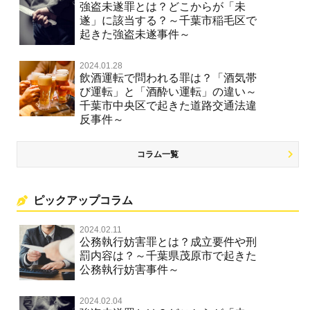
強盗未遂罪とは？どこからが「未
遂」に該当する？～千葉市稲毛区で
起きた強盗未遂事件～
2024.01.28
飲酒運転で問われる罪は？「酒気帯
び運転」と「酒酔い運転」の違い～
千葉市中央区で起きた道路交通法違
反事件～
コラム一覧
ピックアップコラム
2024.02.11
公務執行妨害罪とは？成立要件や刑
罰内容は？～千葉県茂原市で起きた
公務執行妨害事件～
2024.02.04