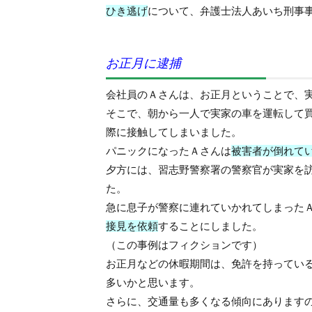
ひき逃げ
について、
弁護士法人あいち刑事
お正月に逮捕
会社員のＡさんは、
お正月
ということで、
そこで、朝から一人で実家の車を運転して
際に接触してしまいました。
パニックになったＡさんは
被害者が倒れて
夕方には、習志野警察署の警察官が実家を
た。
急に息子が警察に連れていかれてしまった
接見を依頼
することにしました。
（この事例はフィクションです）
お正月などの休暇期間は、免許を持ってい
多いかと思います。
さらに、交通量も多くなる傾向にあります