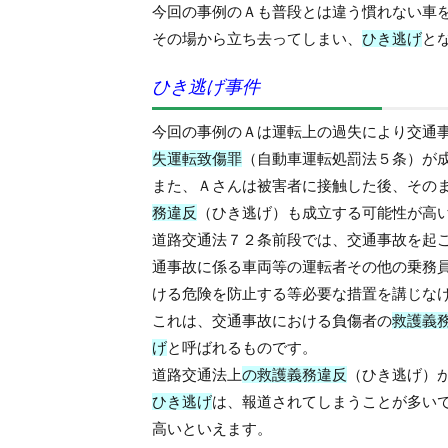
今回の事例のＡも普段とは違う慣れない車
その場から立ち去ってしまい、
ひき逃げ
と
ひき逃げ事件
今回の事例のＡは運転上の過失により交通
失運転致傷罪
（
自動車運転処罰法５条
）が
また、Ａさんは被害者に接触した後、その
務違反
（
ひき逃げ
）も成立する可能性が高
道路交通法７２条前段
では、交通事故を起
通事故に係る車両等の運転者その他の乗務
ける危険を防止する等必要な措置を講じな
これは、交通事故における負傷者の
救護義
げ
と呼ばれるものです。
道路交通法
上
の救護義務違反
（
ひき逃げ
）
ひき逃げ
は、報道されてしまうことが多い
高いといえます。