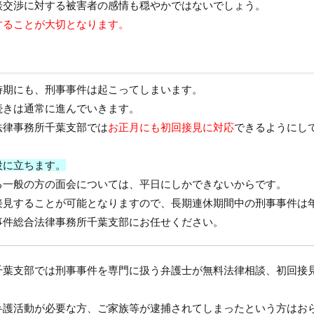
談交渉に対する被害者の感情も穏やかではないでしょう。
することが大切となります。
時期にも、刑事事件は起こってしまいます。
続きは通常に進んでいきます。
法律事務所千葉支部
では
お正月にも初回接見に対応
できるようにし
役に立ちます。
る一般の方の面会については、平日にしかできないからです。
接見することが可能となりますので、長期連休期間中の刑事事件は
事件総合法律事務所千葉支部
にお任せください。
千葉支部
では刑事事件を専門に扱う弁護士が無料法律相談、初回接
弁護活動が必要な方、ご家族等が逮捕されてしまったという方はお