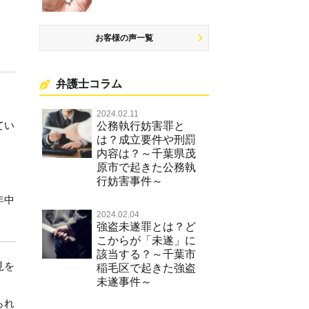
お客様の声一覧
弁護士コラム
2024.02.11
てい
公務執行妨害罪と
は？成立要件や刑罰
内容は？～千葉県茂
原市で起きた公務執
行妨害事件～
年中
2024.02.04
強盗未遂罪とは？ど
こからが「未遂」に
該当する？～千葉市
見を
稲毛区で起きた強盗
未遂事件～
られ