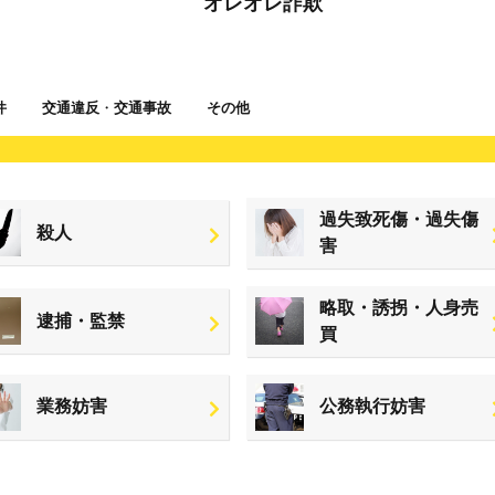
オレオレ詐欺
件
交通違反
・
交通事故
その他
過失致死傷・過失傷
殺人
害
略取・誘拐・人身売
逮捕・監禁
買
業務妨害
公務執行妨害