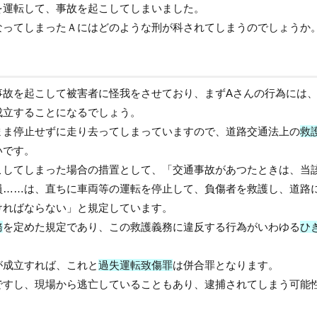
を運転して、事故を起こしてしまいました。
なってしまったＡにはどのような刑が科されてしまうのでしょうか
事故を起こして被害者に怪我をさせており、まずAさんの行為には
成立することになるでしょう。
まま停止せずに走り去ってしまっていますので、
道路交通法上
の
救
いです。
こしてしまった場合の措置として、
「交通事故があつたときは、当
員……は、直ちに車両等の運転を停止して、負傷者を救護し、道路
ければならない」
と規定しています。
務
を定めた規定であり、この救護義務に違反する行為がいわゆる
ひ
が成立すれば、これと
過失運転致傷罪
は併合罪となります。
ですし、現場から逃亡していることもあり、逮捕されてしまう可能