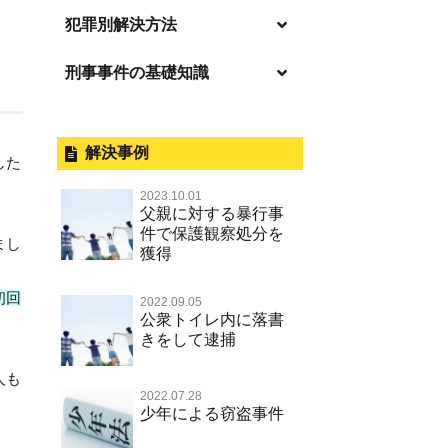
逮捕の不安や悩み
犯罪別解決方法
逮捕されたら
刑事事件の基礎知識
事件別－暴力事件
釈放してほしい
暴力事件 TOP
外国人事件の手続きと特色
事件別－性犯罪
保釈してほしい
過失致死・過失傷害
刑事裁判の概要・手続
解決事例
性犯罪 TOP
した
事件別－財産犯
無実・無罪を証明してほしい
器物損壊
公務員の逮捕・刑事事件
2023.10.01
淫行・援助交際（児童買春、淫行
示談で解決してほしい
財産犯 TOP
父親に対する暴行事
事件別－薬物事件
条例、児童福祉法違反）
脅迫・強要
控訴・上告
件で保護観察処分を
執行猶予にしてほしい
まし
横領 背任
獲得
薬物事件 TOP
不同意性交等罪（旧 強制性交等
事件別－交通違反・交通事故
業務妨害罪
国選弁護士と私選弁護士の違い
罪，準強制性交等罪），監護者性
不起訴にしてほしい
詐欺（振り込め詐欺等特殊詐欺，
覚せい剤
初回
交等罪
公務執行妨害罪
裁判員裁判
交通違反・交通事故 TOP
2022.09.05
電子計算機使用詐欺等）
その他
事件のことを秘密にしたい
公衆トイレ内に落書
危険ドラッグ
不同意わいせつ（旧 強制わいせ
殺人
司法取引・刑事免責
きをして逮捕
交通事故 交通違反と刑事事件
強盗罪
その他 TOP
被害届・告訴・告発されたら
つ，準強制わいせつ）
大麻
逮捕・監禁
取調べの注意点
自転車事故
窃盗罪
人も
ネット犯罪
自首・出頭したい
公然わいせつ罪，わいせつ物頒布
2022.07.28
麻薬及び向精神薬
暴行・傷害
少年事件の手続と特色
人身事故・死亡事故
少年による窃盗事件
等罪，淫行勧誘罪
知的財産と刑事事件
児童虐待・保護責任者遺棄
略取・誘拐・人身売買