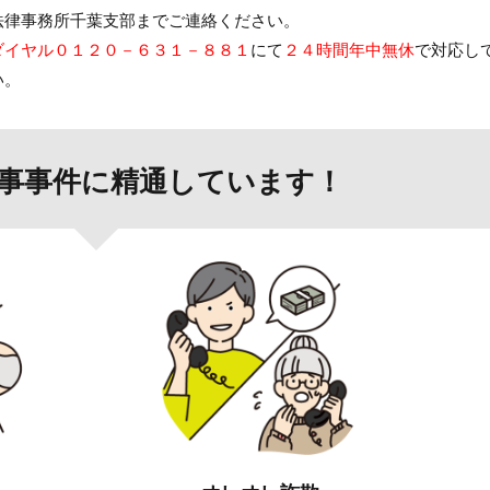
法律事務所千葉支部
までご連絡ください。
ダイヤル０１２０－６３１－８８１
にて
２４時間年中無休
で対応し
い。
事事件に精通しています！