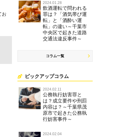
2024.01.28
飲酒運転で問われる
てお
罪は？「酒気帯び運
転」と「酒酔い運
転」の違い～千葉市
中央区で起きた道路
交通法違反事件～
コラム一覧
ピックアップコラム
2024.02.11
公務執行妨害罪と
は？成立要件や刑罰
内容は？～千葉県茂
原市で起きた公務執
行妨害事件～
2024.02.04