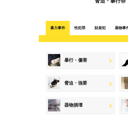
脅迫・暴行罪
暴力事件
性犯罪
財産犯
薬物事
暴行・傷害
脅迫・強要
器物損壊