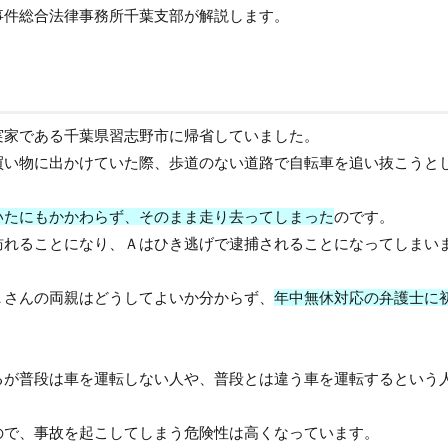
事件総合法律事務所千葉支部
が解説します。
実家である千葉県習志野市に帰省していました。
買い物に出かけていた際、歩道のない道路で自転車を追い抜こうと
いたにもかかわらず、そのまま走り去ってしまった
のです。
訪れることになり、Ａはひき逃げで逮捕されることになってしまい
Ａさんの両親はどうしてよいか分からず、
年中無休対応の弁護士に
るが普段は車を運転しない人や、普段とは違う車を運転するという
ので、事故を起こしてしまう危険性は高くなっています。