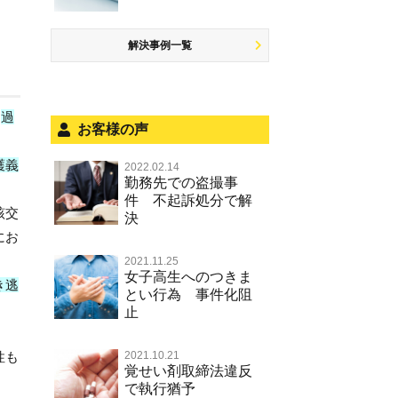
少年事件の処分
無免許運転
児童ポルノ リベンジポルノ
恐喝
住居侵入等
被害者対応
。
ひき逃げ・当て逃げ
痴漢
盗品売買・譲り受け等
銃刀法違反
解決事例一覧
被害届・告訴・告発の不安や悩み
飲酒運転
盗撮，のぞき行為
ストーカー事件
法人と刑事事件（脱税関係，従業
危険運転行為等
犯罪収益移転防止法違反
、
過
員逮捕，予防法務等）
お客様の声
不正競争防止法
面会・差し入れ
護義
2022.02.14
風営法・風適法違反
勤務先での盗撮事
件 不起訴処分で解
文書偽造・偽造文書行使
該交
決
にお
著作権法違反・商標法違反
2021.11.25
放火・失火
女子高生へのつきま
き逃
とい行為 事件化阻
名誉棄損罪・侮辱
止
性も
2021.10.21
覚せい剤取締法違反
で執行猶予