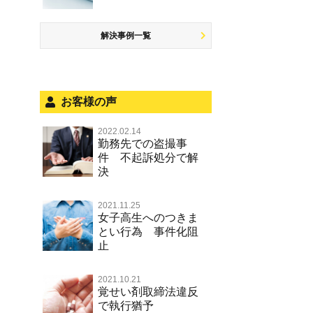
少年事件の処分
無免許運転
児童ポルノ リベンジポルノ
恐喝
住居侵入等
被害者対応
ひき逃げ・当て逃げ
痴漢
盗品売買・譲り受け等
銃刀法違反
解決事例一覧
被害届・告訴・告発の不安や悩み
飲酒運転
盗撮，のぞき行為
ストーカー事件
法人と刑事事件（脱税関係，従業
危険運転行為等
犯罪収益移転防止法違反
員逮捕，予防法務等）
お客様の声
不正競争防止法
面会・差し入れ
2022.02.14
風営法・風適法違反
勤務先での盗撮事
件 不起訴処分で解
文書偽造・偽造文書行使
決
著作権法違反・商標法違反
2021.11.25
放火・失火
女子高生へのつきま
とい行為 事件化阻
名誉棄損罪・侮辱
止
2021.10.21
覚せい剤取締法違反
で執行猶予