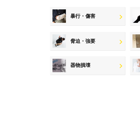
暴行・傷害
脅迫・強要
器物損壊