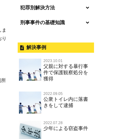
逮捕の不安や悩み
犯罪別解決方法
逮捕されたら
刑事事件の基礎知識
事件別－暴力事件
釈放してほしい
しま
暴力事件 TOP
外国人事件の手続きと特色
事件別－性犯罪
おり
保釈してほしい
過失致死・過失傷害
刑事裁判の概要・手続
解決事例
性犯罪 TOP
事件別－財産犯
無実・無罪を証明してほしい
器物損壊
公務員の逮捕・刑事事件
2023.10.01
淫行・援助交際（児童買春、淫行
示談で解決してほしい
財産犯 TOP
父親に対する暴行事
事件別－薬物事件
条例、児童福祉法違反）
脅迫・強要
控訴・上告
件で保護観察処分を
執行猶予にしてほしい
横領 背任
獲得
薬物事件 TOP
不同意性交等罪（旧 強制性交等
判所
事件別－交通違反・交通事故
業務妨害罪
国選弁護士と私選弁護士の違い
罪，準強制性交等罪），監護者性
不起訴にしてほしい
詐欺（振り込め詐欺等特殊詐欺，
覚せい剤
交等罪
公務執行妨害罪
裁判員裁判
交通違反・交通事故 TOP
2022.09.05
電子計算機使用詐欺等）
その他
事件のことを秘密にしたい
公衆トイレ内に落書
危険ドラッグ
不同意わいせつ（旧 強制わいせ
殺人
司法取引・刑事免責
きをして逮捕
交通事故 交通違反と刑事事件
強盗罪
その他 TOP
被害届・告訴・告発されたら
つ，準強制わいせつ）
大麻
逮捕・監禁
取調べの注意点
自転車事故
窃盗罪
ネット犯罪
自首・出頭したい
公然わいせつ罪，わいせつ物頒布
2022.07.28
麻薬及び向精神薬
暴行・傷害
少年事件の手続と特色
人身事故・死亡事故
少年による窃盗事件
等罪，淫行勧誘罪
知的財産と刑事事件
児童虐待・保護責任者遺棄
略取・誘拐・人身売買