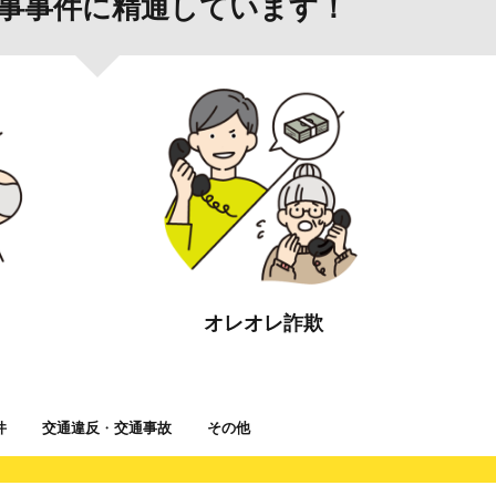
事事件に精通しています！
オレオレ詐欺
件
交通違反
・
交通事故
その他