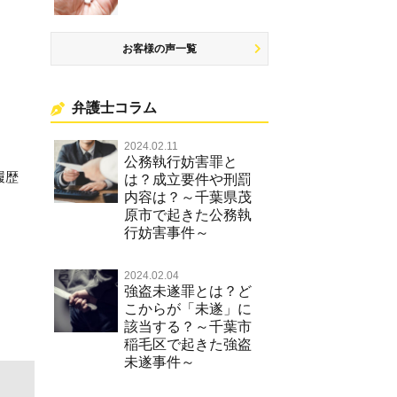
お客様の声一覧
弁護士コラム
2024.02.11
公務執行妨害罪と
履歴
は？成立要件や刑罰
内容は？～千葉県茂
原市で起きた公務執
行妨害事件～
2024.02.04
強盗未遂罪とは？ど
こからが「未遂」に
該当する？～千葉市
稲毛区で起きた強盗
未遂事件～