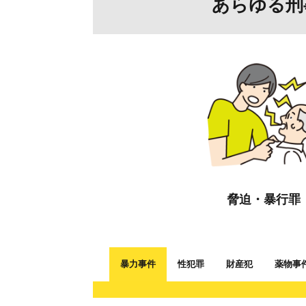
あらゆる刑
脅迫・暴行罪
暴力事件
性犯罪
財産犯
薬物事