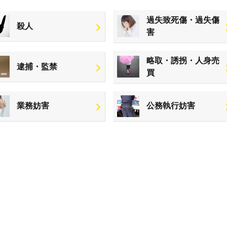
過失致死傷・過失傷
殺人
害
略取・誘拐・人身売
逮捕・監禁
買
業務妨害
公務執行妨害