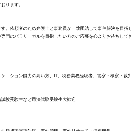
ております。
です。依頼者のため弁護士と事務員が一致団結して事件解決を目指
件専門のパラリーガルを目指したい方のご応募を心よりお待ちして
ケ―ション能力の高い方、IT、税務業務経験者、警察・検察・裁
備試験受験生など司法試験受験生大歓迎
、法律相談電話対応、事件管理、事件リサーチ・資料収集