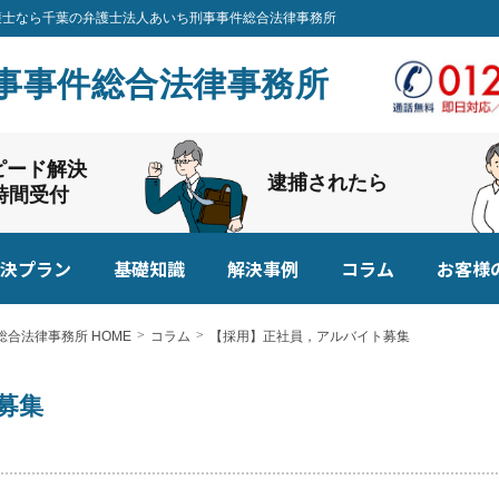
の弁護士なら千葉の弁護士法人あいち刑事事件総合法律事務所
事事件総合法律事務所
ピード解決
逮捕されたら
4時間受付
決プラン
基礎知識
解決事例
コラム
お客様
合法律事務所 HOME
コラム
【採用】正社員，アルバイト募集
募集