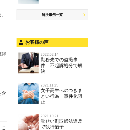
少年事件の処分
無免許運転
児童ポルノ リベンジポルノ
恐喝
住居侵入等
被害者対応
ひき逃げ・当て逃げ
痴漢
盗品売買・譲り受け等
銃刀法違反
る。
解決事例一覧
被害届・告訴・告発の不安や悩み
飲酒運転
盗撮，のぞき行為
ストーカー事件
法人と刑事事件（脱税関係，従業
危険運転行為等
犯罪収益移転防止法違反
員逮捕，予防法務等）
お客様の声
不正競争防止法
面会・差し入れ
獲得
2022.02.14
風営法・風適法違反
勤務先での盗撮事
件 不起訴処分で解
文書偽造・偽造文書行使
決
著作権法違反・商標法違反
2021.11.25
放火・失火
女子高生へのつきま
を含
とい行為 事件化阻
名誉棄損罪・侮辱
止
2021.10.21
覚せい剤取締法違反
で執行猶予
すこ