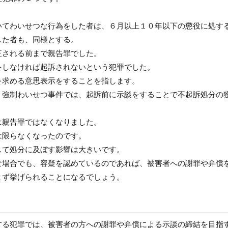
いてわいせつな行為をした者は、６月以上１０年以下の懲役に処す
した者も、同様とする。
正される前まで親告罪でした。
をしなければ起訴されないという犯罪でした。
を求める意思表示をすることを指します。
、強制わいせつ事件では、起訴前に示談をすることで不起訴処分の
は親告罪ではなくなりました。
は限らなくなったのです。
して処分に及ぼす影響は大きいです。
な場合でも、容疑を認めているのであれば、被害者への謝罪や弁償
まず挙げられることになるでしょう。
する犯罪では、被害者の方への謝罪や弁償による示談の締結を目指