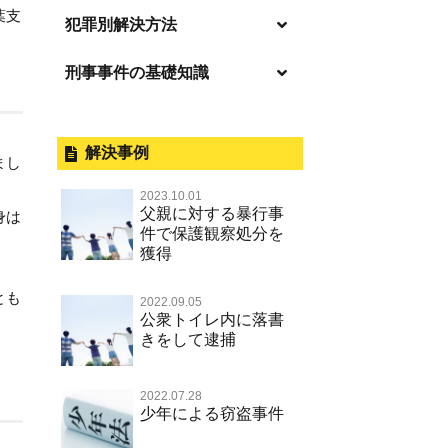
葉支
逮捕の不安や悩み
犯罪別解決方法
逮捕されたら
刑事事件の基礎知識
事件別－暴力事件
釈放してほしい
暴力事件 TOP
外国人事件の手続きと特色
事件別－性犯罪
保釈してほしい
過失致死・過失傷害
刑事裁判の概要・手続
解決事例
性犯罪 TOP
まし
事件別－財産犯
無実・無罪を証明してほしい
器物損壊
公務員の逮捕・刑事事件
2023.10.01
淫行・援助交際（児童買春、淫行
示談で解決してほしい
財産犯 TOP
父親に対する暴行事
事件別－薬物事件
身は
条例、児童福祉法違反）
脅迫・強要
控訴・上告
件で保護観察処分を
執行猶予にしてほしい
横領 背任
獲得
薬物事件 TOP
不同意性交等罪（旧 強制性交等
事件別－交通違反・交通事故
業務妨害罪
国選弁護士と私選弁護士の違い
罪，準強制性交等罪），監護者性
不起訴にしてほしい
詐欺（振り込め詐欺等特殊詐欺，
覚せい剤
とも
交等罪
公務執行妨害罪
裁判員裁判
交通違反・交通事故 TOP
2022.09.05
電子計算機使用詐欺等）
その他
事件のことを秘密にしたい
公衆トイレ内に落書
危険ドラッグ
不同意わいせつ（旧 強制わいせ
殺人
司法取引・刑事免責
きをして逮捕
交通事故 交通違反と刑事事件
強盗罪
その他 TOP
被害届・告訴・告発されたら
つ，準強制わいせつ）
大麻
逮捕・監禁
取調べの注意点
自転車事故
窃盗罪
ネット犯罪
自首・出頭したい
公然わいせつ罪，わいせつ物頒布
2022.07.28
麻薬及び向精神薬
暴行・傷害
少年事件の手続と特色
人身事故・死亡事故
少年による窃盗事件
等罪，淫行勧誘罪
知的財産と刑事事件
児童虐待・保護責任者遺棄
略取・誘拐・人身売買