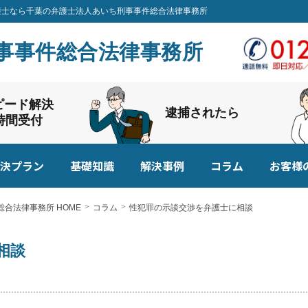
の弁護士なら千葉の弁護士法人あいち刑事事件総合法律事務所
事事件総合法律事務所
ピード解決
逮捕されたら
4時間受付
決プラン
基礎知識
解決事例
コラム
お客様
合法律事務所 HOME
コラム
性犯罪の示談交渉を弁護士に相談
相談