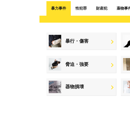
暴力事件
性犯罪
財産犯
薬物事
暴行・傷害
脅迫・強要
器物損壊