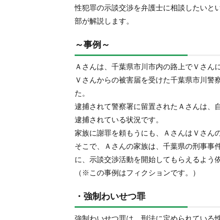
性犯罪の示談交渉を弁護士に相談したいと
部が解説します。
～事例～
Ａさんは、千葉県市川市内の路上でＶさん
Ｖさんからの被害届を受けた千葉県市川警
た。
逮捕されて警察署に留置されたＡさんは、
逮捕されている状況です。
家族に謝罪を頼もうにも、ＡさんはＶさん
そこで、Ａさんの家族は、千葉県の刑事事
に、示談交渉活動を開始してもらえるよう
（※この事例はフィクションです。）
・強制わいせつ罪
強制わいせつ罪は、刑法に定められている