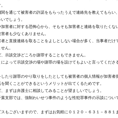
す。
機関を通じて被害者の許諾をもらったうえで連絡先を教えてもらい
多いでしょう。
や加害者に対する恐怖心から、そもそも加害者と連絡を取りたくな
被害者も少なくありません。
害者と直接連絡を取ることをよしとしない場合が多く、当事者だけ
ません。
ば、示談交渉どころか謝罪することもできません。
とによって示談交渉の場や謝罪の場を設けてもよいと言ってくださ
をしたり謝罪のやり取りをしたとしても被害者の個人情報が加害者
話を聞くことができるというメリットが出てくるためです。
ば、まずは弁護士に相談してみることが望ましいでしょう。
千葉支部では、強制わいせつ事件のような性犯罪事件の示談につい
ビスもございますので、まずはお気軽に０１２０－６３１－８８１