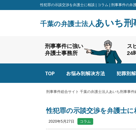
性犯罪の示談交渉を弁護士に相談 | コラム | 刑事事件
あいち刑
千葉の弁護士法人
刑事事件に強い
ス
弁護士事務所
2
TOP
お悩み別解決方法
犯罪別解
刑事事件総合サイト 千葉の弁護士法人あいち刑事事件総
性犯罪の示談交渉を弁護士に
2020年5月27日
コラム