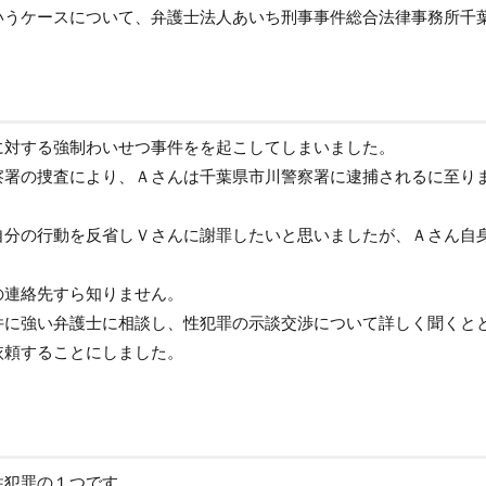
いうケースについて、弁護士法人あいち刑事事件総合法律事務所千
に対する強制わいせつ事件をを起こしてしまいました。
察署の捜査により、Ａさんは千葉県市川警察署に逮捕されるに至り
自分の行動を反省しＶさんに謝罪したいと思いましたが、Ａさん自
の連絡先すら知りません。
件に強い弁護士に相談し、性犯罪の示談交渉について詳しく聞くと
依頼することにしました。
性犯罪の１つです。