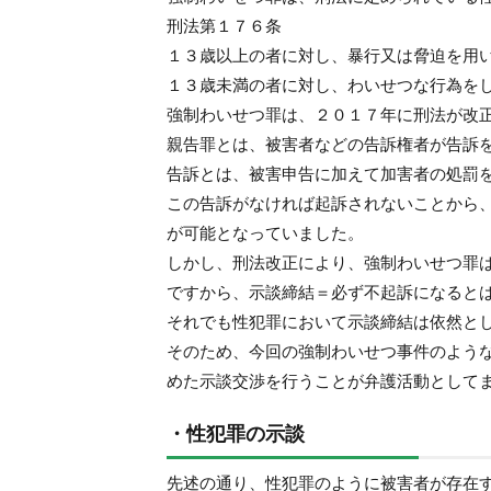
刑法第１７６条
１３歳以上の者に対し、暴行又は脅迫を用
１３歳未満の者に対し、わいせつな行為を
強制わいせつ罪は、２０１７年に刑法が改
親告罪とは、被害者などの告訴権者が告訴
告訴とは、被害申告に加えて加害者の処罰
この告訴がなければ起訴されないことから
が可能となっていました。
しかし、刑法改正により、強制わいせつ罪
ですから、示談締結＝必ず不起訴になると
それでも性犯罪において示談締結は依然と
そのため、今回の強制わいせつ事件のよう
めた示談交渉を行うことが弁護活動として
・性犯罪の示談
先述の通り、性犯罪のように被害者が存在