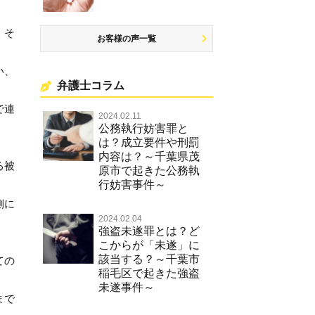
、そ
お客様の声一覧
い、
弁護士コラム
で連
2024.02.11
公務執行妨害罪と
は？成立要件や刑罰
内容は？～千葉県茂
る被
原市で起きた公務執
行妨害事件～
側に
2024.02.04
強盗未遂罪とは？ど
こからが「未遂」に
該当する？～千葉市
ての
稲毛区で起きた強盗
未遂事件～
まで