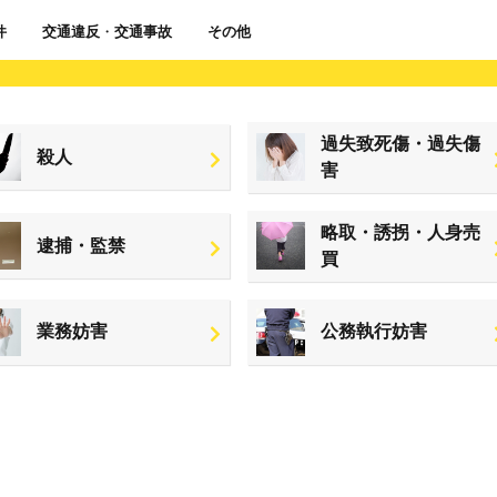
件
交通違反
・
交通事故
その他
過失致死傷・過失傷
殺人
害
略取・誘拐・人身売
逮捕・監禁
買
業務妨害
公務執行妨害