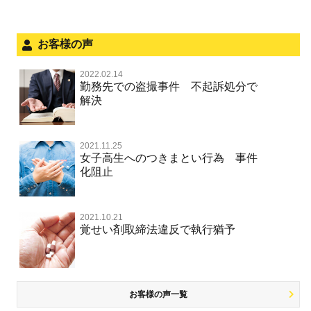
法人と刑事事件（脱税関係，従業員逮捕，予防法務等）
危険運転行為等
犯罪収益移転防止法違反
文書偽造・偽造文書行使
面会・差し入れ
お客様の声
不正競争防止法
風営法・風適法違反
2022.02.14
不正競争防止法
勤務先での盗撮事件 不起訴処分で
文書偽造・偽造文書行使
解決
著作権法違反・商標法違反
住居侵入等
2021.11.25
放火・失火
女子高生へのつきまとい行為 事件
化阻止
名誉棄損罪・侮辱
名誉棄損・侮辱
2021.10.21
覚せい剤取締法違反で執行猶予
お客様の声一覧