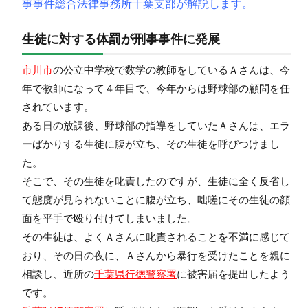
事事件総合法律事務所千葉支部が解説します。
生徒に対する体罰が刑事事件に発展
市川市
の公立中学校で数学の教師をしているＡさんは、今
年で教師になって４年目で、今年からは野球部の顧問を任
されています。
ある日の放課後、野球部の指導をしていたＡさんは、エラ
ーばかりする生徒に腹が立ち、その生徒を呼びつけまし
た。
そこで、その生徒を叱責したのですが、生徒に全く反省し
て態度が見られないことに腹が立ち、咄嗟にその生徒の顔
面を平手で殴り付けてしまいました。
その生徒は、よくＡさんに叱責されることを不満に感じて
おり、その日の夜に、Ａさんから暴行を受けたことを親に
相談し、近所の
千葉県行徳警察署
に被害届を提出したよう
です。