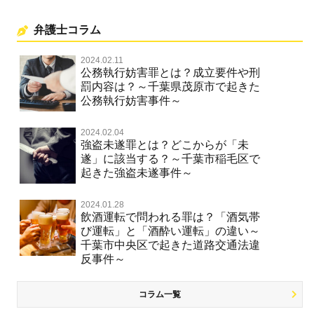
弁護士コラム
2024.02.11
公務執行妨害罪とは？成立要件や刑
罰内容は？～千葉県茂原市で起きた
公務執行妨害事件～
2024.02.04
強盗未遂罪とは？どこからが「未
遂」に該当する？～千葉市稲毛区で
起きた強盗未遂事件～
2024.01.28
飲酒運転で問われる罪は？「酒気帯
び運転」と「酒酔い運転」の違い～
千葉市中央区で起きた道路交通法違
反事件～
コラム一覧