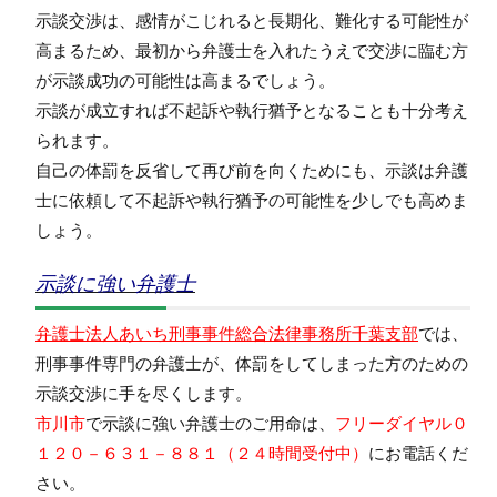
示談交渉は、感情がこじれると長期化、難化する可能性が
高まるため、最初から弁護士を入れたうえで交渉に臨む方
が示談成功の可能性は高まるでしょう。
示談が成立すれば不起訴や執行猶予となることも十分考え
られます。
自己の体罰を反省して再び前を向くためにも、示談は弁護
士に依頼して不起訴や執行猶予の可能性を少しでも高めま
しょう。
示談に強い弁護士
弁護士法人あいち刑事事件総合法律事務所千葉支部
では、
刑事事件専門の弁護士が、体罰をしてしまった方のための
示談交渉に手を尽くします。
市川市
で示談に強い弁護士のご用命は、
フリーダイヤル０
１２０－６３１－８８１（２４時間受付中）
にお電話くだ
さい。