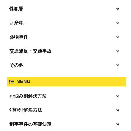
性犯罪
暴行・傷害
財産犯
痴漢
殺人
薬物事件
窃盗
盗撮・のぞき
交通違反・交通事故
覚せい剤
過失致死傷・過失傷害
強盗
その他
人身事故・死亡事故
強制わいせつ、準強制わいせつ
大麻取締法違反
MENU
脅迫・強要
著作権法違反
詐欺
ひき逃げ・当て逃げ
お悩み別解決方法
強姦・準強姦
麻薬及び向精神薬
逮捕・監禁
放火・失火
恐喝
逮捕の不安や悩み
犯罪別解決方法
無免許運転
逮捕されたら
淫行・援助交際
刑事事件の基礎知識
事件別－暴力事件
危険ドラッグ
釈放してほしい