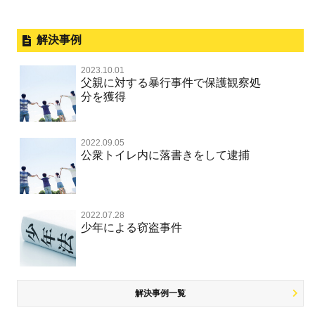
略取・誘拐・人身売買
犯罪収益移転防止法違反
横領 背任
暴力事件 TOP
外国人事件の手続きと特色
事件別－性犯罪
飲酒運転
保釈してほしい
公然わいせつ，わいせつ物頒布，淫
過失致死・過失傷害
刑事裁判の概要・手続
解決事例
行勧誘罪
性犯罪 TOP
事件別－財産犯
無実・無罪を証明してほしい
器物損壊
ストーカー事件
盗品売買・譲り受け等
器物損壊
公務員の逮捕・刑事事件
2023.10.01
淫行・援助交際（児童買春、淫行条例、児童福祉法違反）
示談で解決してほしい
財産犯 TOP
危険運転行為等
父親に対する暴行事件で保護観察処
事件別－薬物事件
脅迫・強要
児童ポルノ・リベンジポルノ
控訴・上告
分を獲得
不同意性交等罪（旧 強制性交等罪，準強制性交等罪），
執行猶予にしてほしい
横領 背任
薬物事件 TOP
監護者性交等罪
業務妨害
ネット犯罪
事件別－交通違反・交通事故
業務妨害罪
国選弁護士と私選弁護士の違い
不起訴にしてほしい
詐欺（振り込め詐欺等特殊詐欺，電子計算機使用詐欺等）
覚せい剤
自転車事故
不同意わいせつ（旧 強制わいせつ，準強制わいせつ）
公務執行妨害罪
2022.09.05
裁判員裁判
交通違反・交通事故 TOP
その他
事件のことを秘密にしたい
公衆トイレ内に落書きをして逮捕
強盗罪
危険ドラッグ
公然わいせつ罪，わいせつ物頒布等罪，淫行勧誘罪
殺人
司法取引・刑事免責
交通事故 交通違反と刑事事件
公務執行妨害
銃刀法違反
その他 TOP
被害届・告訴・告発されたら
窃盗罪
大麻
児童ポルノ リベンジポルノ
逮捕・監禁
取調べの注意点
自転車事故
ネット犯罪
自首・出頭したい
知的財産と刑事事件
2022.07.28
麻薬及び向精神薬
痴漢
暴行・傷害
少年事件の手続と特色
人身事故・死亡事故
少年による窃盗事件
風営法・風適法違反
児童虐待・保護責任者遺棄
恐喝
盗撮，のぞき行為
略取・誘拐・人身売買
少年事件の処分
無免許運転
住居侵入等
盗品売買・譲り受け等
被害者対応
ひき逃げ・当て逃げ
銃刀法違反
児童虐待・保護責任者遺棄
解決事例一覧
被害届・告訴・告発の不安や悩み
飲酒運転
ストーカー事件