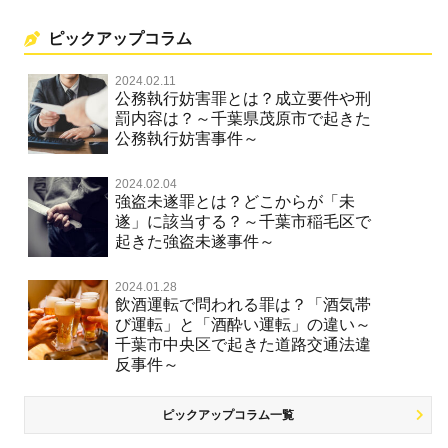
ピックアップコラム
2024.02.11
公務執行妨害罪とは？成立要件や刑
罰内容は？～千葉県茂原市で起きた
公務執行妨害事件～
2024.02.04
強盗未遂罪とは？どこからが「未
遂」に該当する？～千葉市稲毛区で
起きた強盗未遂事件～
2024.01.28
飲酒運転で問われる罪は？「酒気帯
び運転」と「酒酔い運転」の違い～
千葉市中央区で起きた道路交通法違
反事件～
ピックアップコラム一覧