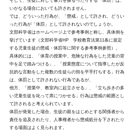
そして、生徒に対して暴力を振るったりする「体罰」は、
いかなる場合においても許されません。
では、どういった行為が、「懲戒」として許され、どうい
った行為が「体罰」として許されないのでしょうか。
文部科学省はホームページ上で参考事例と称し、具体例を
挙げています（文部科学省HP 学校教育法第11条に規定
する児童生徒の懲戒・体罰等に関する参考事例参照）。
具体的には、「体育の授業中、危険な行為をした児童の背
中を足で踏みつける」、「授業態度について指導したが反
抗的な言動をした複数の生徒らの頬を平手打ちする」行為
は、体罰として許されない行為であるが、
他方、「授業中、教室内に起立させる」、「立ち歩きの多
い児童生徒を叱って席につかせる」行為は懲戒の範囲とし
て許されると考えられています。
体罰が発覚した場合、生徒の親をはじめとする関係者から
責任を追及されたり、人事権者から懲戒処分を下されたり
する場面はよく見られます。