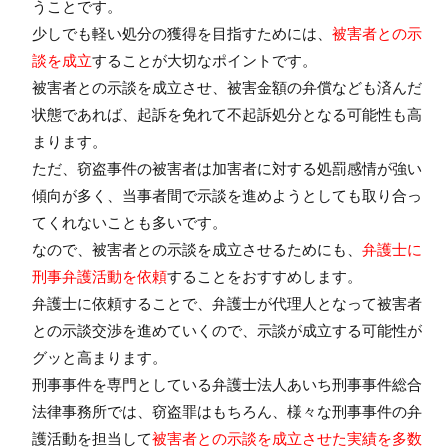
うことです。
少しでも軽い処分の獲得を目指すためには、
被害者との示
談を成立
することが大切なポイントです。
被害者との示談を成立させ、被害金額の弁償なども済んだ
状態であれば、起訴を免れて不起訴処分となる可能性も高
まります。
ただ、窃盗事件の被害者は加害者に対する処罰感情が強い
傾向が多く、当事者間で示談を進めようとしても取り合っ
てくれないことも多いです。
なので、被害者との示談を成立させるためにも、
弁護士に
刑事弁護活動を依頼
することをおすすめします。
弁護士に依頼することで、弁護士が代理人となって被害者
との示談交渉を進めていくので、示談が成立する可能性が
グッと高まります。
刑事事件を専門としている
弁護士法人あいち刑事事件総合
法律事務所
では、窃盗罪はもちろん、様々な刑事事件の弁
護活動を担当して
被害者との示談を成立させた実績を多数