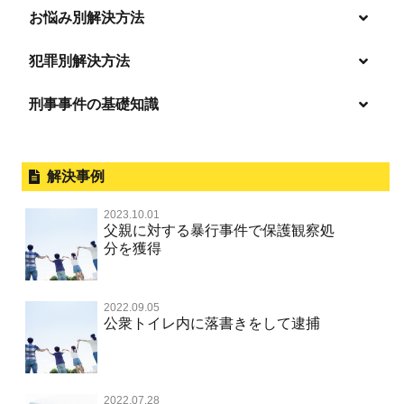
ひき逃げ・当て逃げ
お悩み別解決方法
強姦・準強姦
麻薬及び向精神薬
逮捕・監禁
放火・失火
恐喝
逮捕の不安や悩み
犯罪別解決方法
無免許運転
逮捕されたら
淫行・援助交際
刑事事件の基礎知識
事件別－暴力事件
危険ドラッグ
釈放してほしい
略取・誘拐・人身売買
犯罪収益移転防止法違反
横領 背任
暴力事件 TOP
外国人事件の手続きと特色
事件別－性犯罪
飲酒運転
保釈してほしい
公然わいせつ，わいせつ物頒布，淫
過失致死・過失傷害
刑事裁判の概要・手続
解決事例
行勧誘罪
性犯罪 TOP
事件別－財産犯
無実・無罪を証明してほしい
器物損壊
ストーカー事件
盗品売買・譲り受け等
器物損壊
公務員の逮捕・刑事事件
2023.10.01
淫行・援助交際（児童買春、淫行条例、児童福祉法違反）
示談で解決してほしい
財産犯 TOP
危険運転行為等
父親に対する暴行事件で保護観察処
事件別－薬物事件
脅迫・強要
児童ポルノ・リベンジポルノ
控訴・上告
分を獲得
不同意性交等罪（旧 強制性交等罪，準強制性交等罪），
執行猶予にしてほしい
横領 背任
薬物事件 TOP
監護者性交等罪
業務妨害
ネット犯罪
事件別－交通違反・交通事故
業務妨害罪
国選弁護士と私選弁護士の違い
不起訴にしてほしい
詐欺（振り込め詐欺等特殊詐欺，電子計算機使用詐欺等）
覚せい剤
自転車事故
不同意わいせつ（旧 強制わいせつ，準強制わいせつ）
公務執行妨害罪
2022.09.05
裁判員裁判
交通違反・交通事故 TOP
その他
事件のことを秘密にしたい
公衆トイレ内に落書きをして逮捕
強盗罪
危険ドラッグ
公然わいせつ罪，わいせつ物頒布等罪，淫行勧誘罪
殺人
司法取引・刑事免責
交通事故 交通違反と刑事事件
公務執行妨害
銃刀法違反
その他 TOP
被害届・告訴・告発されたら
窃盗罪
大麻
児童ポルノ リベンジポルノ
逮捕・監禁
取調べの注意点
自転車事故
ネット犯罪
自首・出頭したい
知的財産と刑事事件
2022.07.28
麻薬及び向精神薬
痴漢