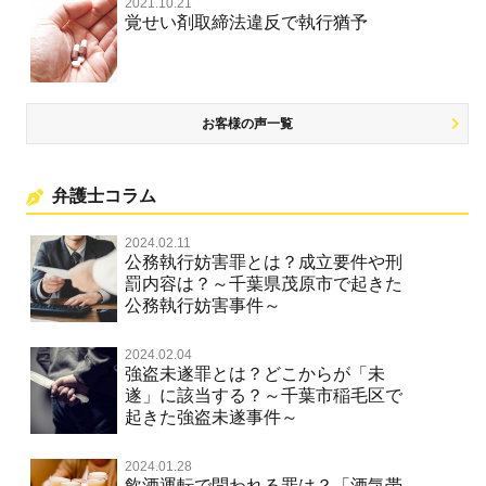
2021.10.21
覚せい剤取締法違反で執行猶予
お客様の声一覧
弁護士コラム
2024.02.11
公務執行妨害罪とは？成立要件や刑
罰内容は？～千葉県茂原市で起きた
公務執行妨害事件～
2024.02.04
強盗未遂罪とは？どこからが「未
遂」に該当する？～千葉市稲毛区で
起きた強盗未遂事件～
2024.01.28
飲酒運転で問われる罪は？「酒気帯