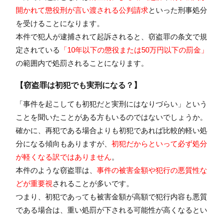
開かれて懲役刑が言い渡される公判請求
といった刑事処分
を受けることになります。
本件で犯人が逮捕されて起訴されると、窃盗罪の条文で規
定されている
「10年以下の懲役または50万円以下の罰金」
の範囲内で処罰されることになります。
【窃盗罪は初犯でも実刑になる？】
「事件を起こしても初犯だと実刑にはなりづらい」という
ことを聞いたことがある方もいるのではないでしょうか。
確かに、再犯である場合よりも初犯であれば比較的軽い処
分になる傾向もありますが、
初犯だからといって必ず処分
が軽くなる訳ではありません
。
本件のような窃盗罪は、
事件の被害金額や犯行の悪質性な
どが重要視
されることが多いです。
つまり、初犯であっても被害金額が高額で犯行内容も悪質
である場合は、重い処罰が下される可能性が高くなるとい