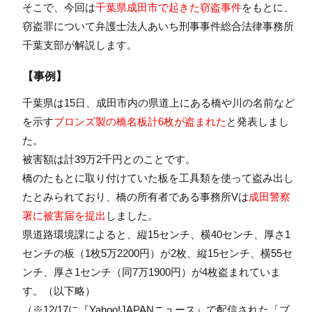
そこで、今回は
千葉県成田市で起きた窃盗事件
をもとに、
窃盗罪について弁護士法人あいち刑事事件総合法律事務所
千葉支部が解説します。
【事例】
千葉県は15日、成田市内の県道上にある橋や川の名前など
を示す
ブロンズ製の橋名板計6枚が盗まれた
と発表しまし
た。
被害額は計39万2千円とのことです。
橋のたもとに取り付けていた板を工具類を使って盗み出し
たとみられており、橋の所有者である事務所Vは
成田警察
署に被害届を提出
しました。
県道路環境課によると、縦15センチ、横40センチ、厚さ1
センチの板（1枚5万2200円）が2枚、縦15センチ、横55セ
ンチ、厚さ1センチ（同7万1900円）が4枚盗まれていま
す。（以下略）
（※12/17に『Yahoo!JAPANニュース』で配信された「
ブ