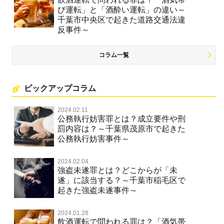
び運転」と「酒酔い運転」の違い～
千葉市中央区で起きた道路交通法違
反事件～
コラム一覧
ピックアップコラム
2024.02.11
公務執行妨害罪とは？成立要件や刑
罰内容は？～千葉県茂原市で起きた
公務執行妨害事件～
2024.02.04
強盗未遂罪とは？どこからが「未
遂」に該当する？～千葉市稲毛区で
起きた強盗未遂事件～
2024.01.28
飲酒運転で問われる罪は？「酒気帯