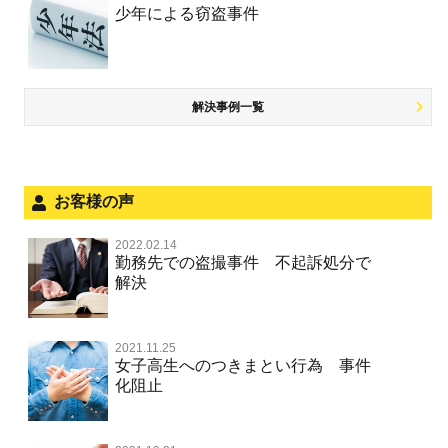
暴行・傷害
少年事件の手続と特色
人身事故・死亡事故
少年による窃盗事件
風営法・風適法違反
児童虐待・保護責任者遺棄
恐喝
盗撮，のぞき行為
略取・誘拐・人身売買
少年事件の処分
無免許運転
住居侵入等
盗品売買・譲り受け等
被害者対応
ひき逃げ・当て逃げ
銃刀法違反
児童虐待・保護責任者遺棄
解決事例一覧
被害届・告訴・告発の不安や悩み
飲酒運転
ストーカー事件
法人と刑事事件（脱税関係，従業員逮捕，予防法務等）
危険運転行為等
犯罪収益移転防止法違反
文書偽造・偽造文書行使
面会・差し入れ
お客様の声
不正競争防止法
風営法・風適法違反
2022.02.14
不正競争防止法
勤務先での盗撮事件 不起訴処分で
文書偽造・偽造文書行使
解決
著作権法違反・商標法違反
住居侵入等
2021.11.25
放火・失火
女子高生へのつきまとい行為 事件
化阻止
名誉棄損罪・侮辱
名誉棄損・侮辱