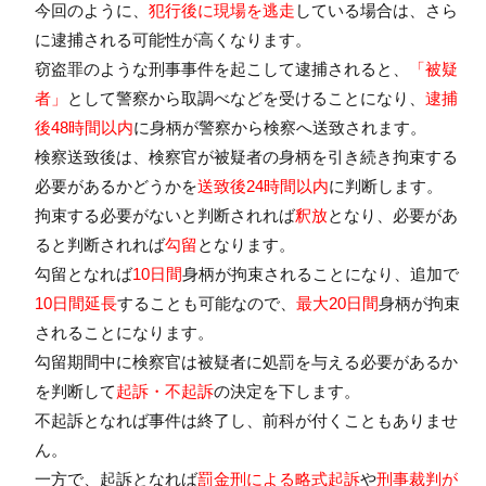
今回のように、
犯行後に現場を逃走
している場合は、さら
に逮捕される可能性が高くなります。
窃盗罪のような刑事事件を起こして逮捕されると、
「被疑
者」
として警察から取調べなどを受けることになり、
逮捕
後48時間以内
に身柄が警察から検察へ送致されます。
検察送致後は、検察官が被疑者の身柄を引き続き拘束する
必要があるかどうかを
送致後24時間以内
に判断します。
拘束する必要がないと判断されれば
釈放
となり、必要があ
ると判断されれば
勾留
となります。
勾留となれば
10日間
身柄が拘束されることになり、追加で
10日間延長
することも可能なので、
最大20日間
身柄が拘束
されることになります。
勾留期間中に検察官は被疑者に処罰を与える必要があるか
を判断して
起訴・不起訴
の決定を下します。
不起訴となれば事件は終了し、前科が付くこともありませ
ん。
一方で、起訴となれば
罰金刑による略式起訴
や
刑事裁判が