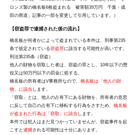
ロンズ製の橋名板6枚盗まれる 被害額39万円 千葉・成
田の県道
」記事の一部を変更して引用しています。）
【窃盗罪で逮捕された後の流れ】
橋名板が何者かによって盗まれている本件は、刑事第235
条で規定されている
窃盗罪
に該当する可能性が高いです。
刑法第235条（窃盗）
他人の財物を窃取した者は、窃盗の罪とし、10年以下の懲
役又は50万円以下の罰金に処する。
橋名板の所有者はV事務所なので、
橋名板は「他人の財
物」に該当
します。
「窃取」とは、他人の占有下にある財物を、所有者の意思
に反して自己の占有下に移転する行為をさすため、
橋名板
が盗まれた行為は「窃取」に該当
します。
本件では犯人はまだ見つかっていませんが、窃盗事件を起
こすと
逮捕
される可能性は十分にあります。