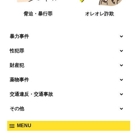
脅迫・暴行罪
オレオレ詐欺
暴力事件
性犯罪
暴行・傷害
財産犯
痴漢
殺人
薬物事件
窃盗
盗撮・のぞき
交通違反・交通事故
覚せい剤
過失致死傷・過失傷害
強盗
その他
人身事故・死亡事故
強制わいせつ、準強制わいせつ
大麻取締法違反
MENU
脅迫・強要
著作権法違反
詐欺