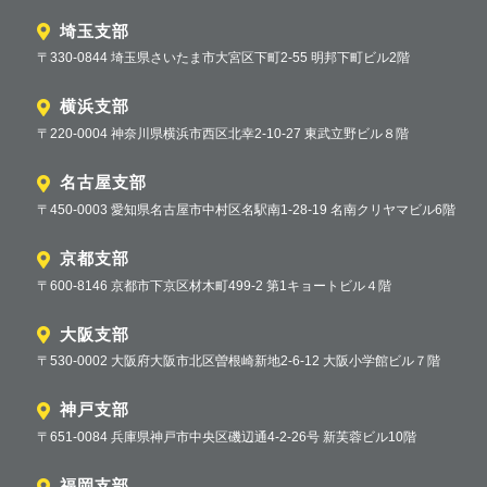
埼玉支部
〒330-0844 埼玉県さいたま市大宮区下町2-55 明邦下町ビル2階
横浜支部
〒220-0004 神奈川県横浜市西区北幸2-10-27 東武立野ビル８階
名古屋支部
〒450-0003 愛知県名古屋市中村区名駅南1-28-19 名南クリヤマビル6階
京都支部
〒600-8146 京都市下京区材木町499-2 第1キョートビル４階
大阪支部
〒530-0002 大阪府大阪市北区曽根崎新地2-6-12 大阪小学館ビル７階
神戸支部
〒651-0084 兵庫県神戸市中央区磯辺通4-2-26号 新芙蓉ビル10階
福岡支部