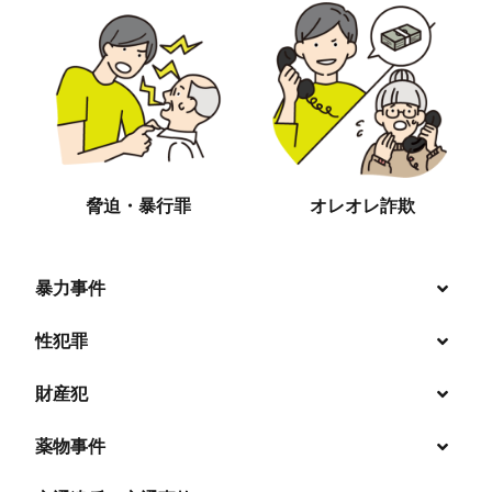
脅迫・暴行罪
オレオレ詐欺
暴力事件
性犯罪
暴行・傷害
財産犯
痴漢
殺人
薬物事件
窃盗