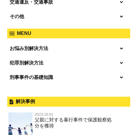
盗撮・のぞき
交通違反・交通事故
覚せい剤
過失致死傷・過失傷害
強盗
その他
人身事故・死亡事故
強制わいせつ、準強制わいせつ
大麻取締法違反
MENU
脅迫・強要
著作権法違反
詐欺
ひき逃げ・当て逃げ
お悩み別解決方法
強姦・準強姦
麻薬及び向精神薬
逮捕・監禁
放火・失火
恐喝
逮捕の不安や悩み
犯罪別解決方法
無免許運転
逮捕されたら
淫行・援助交際
刑事事件の基礎知識
事件別－暴力事件
危険ドラッグ
釈放してほしい
略取・誘拐・人身売買
犯罪収益移転防止法違反
横領 背任
暴力事件 TOP
外国人事件の手続きと特色
事件別－性犯罪
飲酒運転
保釈してほしい
公然わいせつ，わいせつ物頒布，淫
過失致死・過失傷害
刑事裁判の概要・手続
解決事例
行勧誘罪
性犯罪 TOP
事件別－財産犯
無実・無罪を証明してほしい
器物損壊
ストーカー事件
盗品売買・譲り受け等
器物損壊
公務員の逮捕・刑事事件
2023.10.01
淫行・援助交際（児童買春、淫行条例、児童福祉法違反）
示談で解決してほしい
財産犯 TOP
危険運転行為等
父親に対する暴行事件で保護観察処
事件別－薬物事件
脅迫・強要
児童ポルノ・リベンジポルノ
控訴・上告
分を獲得
不同意性交等罪（旧 強制性交等罪，準強制性交等罪），
執行猶予にしてほしい
横領 背任
薬物事件 TOP
監護者性交等罪
業務妨害
ネット犯罪
事件別－交通違反・交通事故
業務妨害罪
国選弁護士と私選弁護士の違い