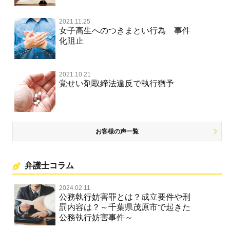
著作権法違反・商標法違反
住居侵入等
2021.11.25
放火・失火
女子高生へのつきまとい行為 事件
化阻止
名誉棄損罪・侮辱
名誉棄損・侮辱
2021.10.21
覚せい剤取締法違反で執行猶予
お客様の声一覧
弁護士コラム
2024.02.11
公務執行妨害罪とは？成立要件や刑
罰内容は？～千葉県茂原市で起きた
公務執行妨害事件～