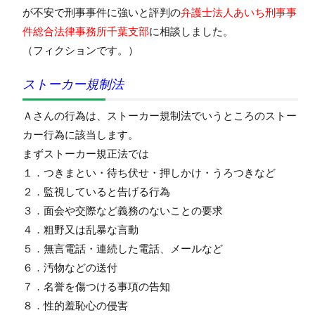
が不安で刑事事件に強いと評判の
弁護士法人あいち刑事事
件総合法律事務所千葉支部
に相談しました。
（フィクションです。）
ストーカー規制法
Ａさんの行為は、ストーカー規制法でいうところのストー
カー行為に該当します。
まずストーカー規正法では
１．つきまとい・待ち伏せ・押しかけ・うろつきなど
２．監視していると告げる行為
３．面会や交際など義務のないことの要求
４．粗野又は乱暴な言動
５．無言電話・連続した電話、メールなど
６．汚物などの送付
７．名誉を傷つける事項の告知
８．性的羞恥心の侵害