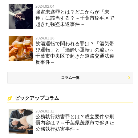
2024.02.04
強盗未遂罪とは？どこからが「未
遂」に該当する？～千葉市稲毛区で
起きた強盗未遂事件～
2024.01.28
飲酒運転で問われる罪は？「酒気帯
び運転」と「酒酔い運転」の違い～
千葉市中央区で起きた道路交通法違
反事件～
コラム一覧
ピックアップコラム
2024.02.11
公務執行妨害罪とは？成立要件や刑
罰内容は？～千葉県茂原市で起きた
公務執行妨害事件～