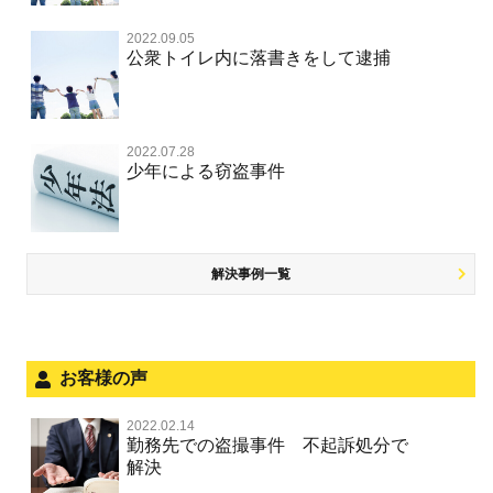
不起訴にしてほしい
詐欺（振り込め詐欺等特殊詐欺，電子計算機使用詐欺等）
覚せい剤
自転車事故
不同意わいせつ（旧 強制わいせつ，準強制わいせつ）
公務執行妨害罪
2022.09.05
裁判員裁判
交通違反・交通事故 TOP
その他
事件のことを秘密にしたい
公衆トイレ内に落書きをして逮捕
強盗罪
危険ドラッグ
公然わいせつ罪，わいせつ物頒布等罪，淫行勧誘罪
殺人
司法取引・刑事免責
交通事故 交通違反と刑事事件
公務執行妨害
銃刀法違反
その他 TOP
被害届・告訴・告発されたら
窃盗罪
大麻
児童ポルノ リベンジポルノ
逮捕・監禁
取調べの注意点
自転車事故
ネット犯罪
自首・出頭したい
知的財産と刑事事件
2022.07.28
麻薬及び向精神薬
痴漢
暴行・傷害
少年事件の手続と特色
人身事故・死亡事故
少年による窃盗事件
風営法・風適法違反
児童虐待・保護責任者遺棄
恐喝
盗撮，のぞき行為
略取・誘拐・人身売買
少年事件の処分
無免許運転
住居侵入等
盗品売買・譲り受け等
被害者対応
ひき逃げ・当て逃げ
銃刀法違反
児童虐待・保護責任者遺棄
解決事例一覧
被害届・告訴・告発の不安や悩み
飲酒運転
ストーカー事件
法人と刑事事件（脱税関係，従業員逮捕，予防法務等）
危険運転行為等
犯罪収益移転防止法違反
文書偽造・偽造文書行使
面会・差し入れ
お客様の声
不正競争防止法
風営法・風適法違反
2022.02.14
不正競争防止法
勤務先での盗撮事件 不起訴処分で
文書偽造・偽造文書行使
解決