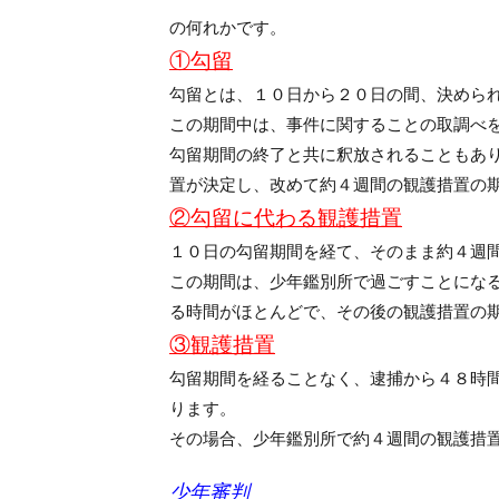
の何れかです。
①勾留
勾留とは、１０日から２０日の間、決めら
この期間中は、事件に関することの取調べ
勾留期間の終了と共に釈放されることもあ
置が決定し、改めて約４週間の観護措置の
②勾留に代わる観護措置
１０日の勾留期間を経て、そのまま約４週
この期間は、少年鑑別所で過ごすことにな
る時間がほとんどで、その後の観護措置の
③観護措置
勾留期間を経ることなく、逮捕から４８時
ります。
その場合、少年鑑別所で約４週間の観護措
少年審判