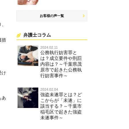
お客様の声一覧
り、
弁護士コラム
護措
2024.02.11
公務執行妨害罪と
は？成立要件や刑罰
内容は？～千葉県茂
原市で起きた公務執
受け
行妨害事件～
。
2024.02.04
強盗未遂罪とは？ど
もあ
こからが「未遂」に
該当する？～千葉市
稲毛区で起きた強盗
未遂事件～