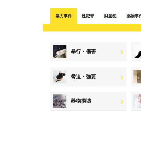
暴力事件
性犯罪
財産犯
薬物事
暴行・傷害
脅迫・強要
器物損壊