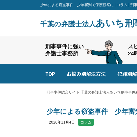
少年による窃盗事件 少年審判で保護観察に | コラム |
あいち刑
千葉の弁護士法人
刑事事件に強い
ス
弁護士事務所
2
TOP
お悩み別解決方法
犯罪別解
刑事事件総合サイト 千葉の弁護士法人あいち刑事事件総
少年による窃盗事件 少年審
2020年11月4日
コラム