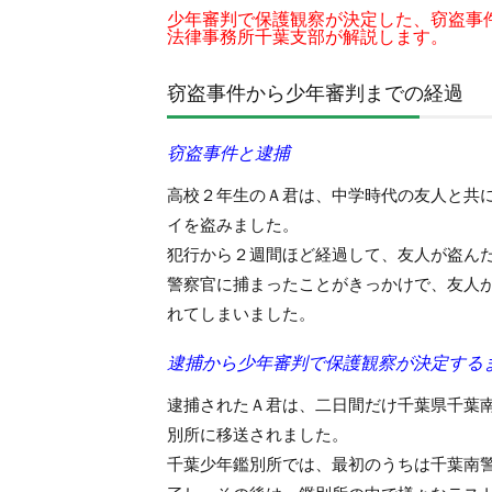
少年審判で保護観察が決定した、窃盗事
法律事務所千葉支部が解説します。
窃盗事件から少年審判までの経過
窃盗事件と逮捕
高校２年生のＡ君は、中学時代の友人と共
イを盗みました。
犯行から２週間ほど経過して、友人が盗ん
警察官に捕まったことがきっかけで、友人
れてしまいました。
逮捕から少年審判で保護観察が決定する
逮捕されたＡ君は、二日間だけ千葉県千葉
別所に移送されました。
千葉少年鑑別所では、最初のうちは千葉南