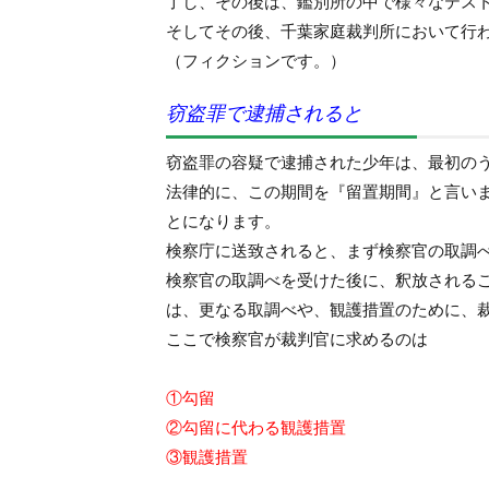
了し、その後は、鑑別所の中で様々なテス
そしてその後、千葉家庭裁判所において行
（フィクションです。）
窃盗罪で逮捕されると
窃盗罪の容疑で逮捕された少年は、最初の
法律的に、この期間を『留置期間』と言い
とになります。
検察庁に送致されると、まず検察官の取調
検察官の取調べを受けた後に、釈放される
は、更なる取調べや、観護措置のために、
ここで検察官が裁判官に求めるのは
①勾留
②勾留に代わる観護措置
③観護措置