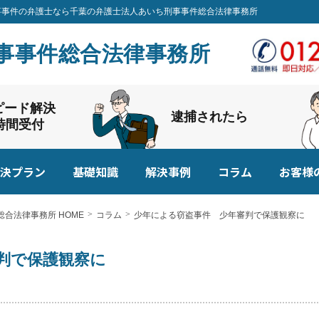
 刑事事件の弁護士なら千葉の弁護士法人あいち刑事事件総合法律事務所
事事件総合法律事務所
ピード解決
逮捕されたら
4時間受付
決プラン
基礎知識
解決事例
コラム
お客様
合法律事務所 HOME
コラム
少年による窃盗事件 少年審判で保護観察に
判で保護観察に