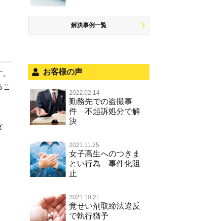
少年事件の処分
無免許運転
児童ポルノ リベンジポルノ
恐喝
住居侵入等
被害者対応
ひき逃げ・当て逃げ
痴漢
盗品売買・譲り受け等
銃刀法違反
解決事例一覧
被害届・告訴・告発の不安や悩み
飲酒運転
盗撮，のぞき行為
ストーカー事件
法人と刑事事件（脱税関係，従業
危険運転行為等
犯罪収益移転防止法違反
員逮捕，予防法務等）
お客様の声
す。
不正競争防止法
面会・差し入れ
るこ
2022.02.14
風営法・風適法違反
勤務先での盗撮事
件 不起訴処分で解
文書偽造・偽造文書行使
決
官
著作権法違反・商標法違反
2021.11.25
放火・失火
女子高生へのつきま
とい行為 事件化阻
名誉棄損罪・侮辱
止
2021.10.21
覚せい剤取締法違反
で執行猶予