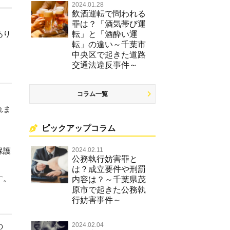
2024.01.28
飲酒運転で問われる
罪は？「酒気帯び運
あり
転」と「酒酔い運
転」の違い～千葉市
中央区で起きた道路
交通法違反事件～
コラム一覧
れま
ピックアップコラム
保護
2024.02.11
公務執行妨害罪と
は？成立要件や刑罰
す。
内容は？～千葉県茂
原市で起きた公務執
行妨害事件～
2024.02.04
の