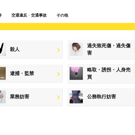
件
交通違反
・
交通事故
その他
過失致死傷・過失傷
殺人
害
略取・誘拐・人身売
逮捕・監禁
買
業務妨害
公務執行妨害