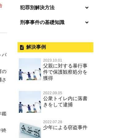
合
逮捕の不安や悩み
犯罪別解決方法
逮捕されたら
刑事事件の基礎知識
事件別－暴力事件
釈放してほしい
暴力事件 TOP
外国人事件の手続きと特色
事件別－性犯罪
保釈してほしい
過失致死・過失傷害
刑事裁判の概要・手続
解決事例
性犯罪 TOP
事件別－財産犯
無実・無罪を証明してほしい
トバ
器物損壊
公務員の逮捕・刑事事件
2023.10.01
淫行・援助交際（児童買春、淫行
示談で解決してほしい
財産犯 TOP
父親に対する暴行事
事件別－薬物事件
条例、児童福祉法違反）
脅迫・強要
控訴・上告
署の
件で保護観察処分を
執行猶予にしてほしい
横領 背任
獲得
薬物事件 TOP
不同意性交等罪（旧 強制性交等
捕さ
事件別－交通違反・交通事故
業務妨害罪
国選弁護士と私選弁護士の違い
罪，準強制性交等罪），監護者性
不起訴にしてほしい
詐欺（振り込め詐欺等特殊詐欺，
覚せい剤
交等罪
公務執行妨害罪
裁判員裁判
交通違反・交通事故 TOP
2022.09.05
電子計算機使用詐欺等）
その他
事件のことを秘密にしたい
公衆トイレ内に落書
危険ドラッグ
不同意わいせつ（旧 強制わいせ
殺人
司法取引・刑事免責
きをして逮捕
交通事故 交通違反と刑事事件
強盗罪
その他 TOP
被害届・告訴・告発されたら
つ，準強制わいせつ）
大麻
年鑑
逮捕・監禁
取調べの注意点
自転車事故
窃盗罪
ネット犯罪
自首・出頭したい
公然わいせつ罪，わいせつ物頒布
2022.07.28
麻薬及び向精神薬
暴行・傷害
少年事件の手続と特色
人身事故・死亡事故
少年による窃盗事件
等罪，淫行勧誘罪
知的財産と刑事事件
が終
児童虐待・保護責任者遺棄
略取・誘拐・人身売買